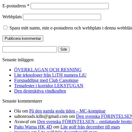
E-postadress
*
Webbplats
Spara mitt namn, min e-postadress och webbplats i denna webbläsa
Sök
efter:
Senaste inläggen
ÖVERKLAGAN OCH RESNING
Lite teknologer från LiTH numera LiU
Forspaddling med Club Canotique
Temafester i korridor LEKSTUGAN
Den destruktiva vindkraften
Senaste kommentarer
Ola
om
På den gamla goda tiden – MC-kompisar
saltonroads.kills@gmail.com
om
Den svenska FÖRINTELSEN – om
Avawaf
om
Den svenska FÖRINTELSEN – omfattande brottslighe
Paito Warna HK 4D
om
Lite golf från december till mars