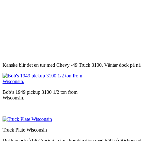
Kanske blir det en tur med Chevy -49 Truck 3100. Väntar dock på någ
Bob’s 1949 pickup 3100 1/2 ton from
Wisconsin.
Truck Plate Wisconsin
Det kan också bli Crusing i city i kombination med träff på Biskopsud