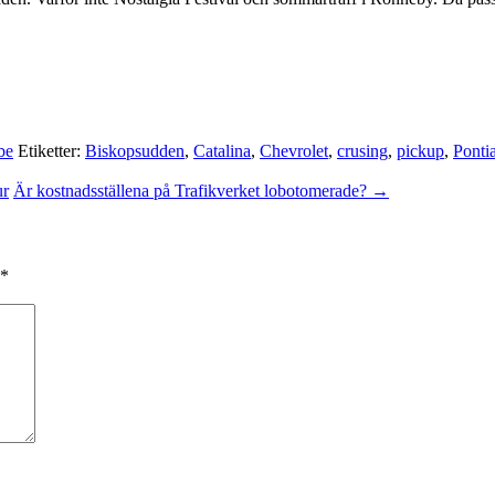
be
Etiketter:
Biskopsudden
,
Catalina
,
Chevrolet
,
crusing
,
pickup
,
Ponti
ur
Är kostnadsställena på Trafikverket lobotomerade?
→
*