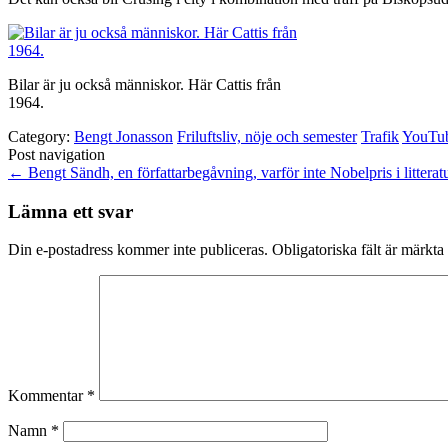
Bilar är ju också människor. Här Cattis från
1964.
Category:
Bengt Jonasson
Friluftsliv, nöje och semester
Trafik
YouTu
Post navigation
←
Bengt Sändh, en författarbegåvning, varför inte Nobelpris i litterat
Lämna ett svar
Din e-postadress kommer inte publiceras.
Obligatoriska fält är märkta
Kommentar
*
Namn
*