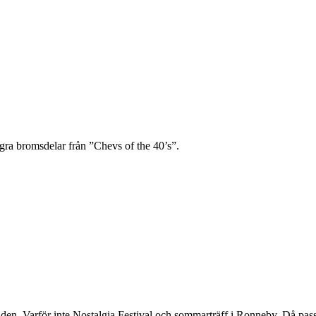
ra bromsdelar från ”Chevs of the 40’s”.
den. Varför inte Nostalgia Festival och sommarträff i Ronneby. Då passar