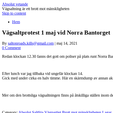
Absolut vetande
Vägsaltning är ett brott mot mänskligheten
Skip to content
Hem
Vägsaltprotest 1 maj vid Norra Bantorget
By
saltonroads.kills@gmail.com
|
maj 14, 2021
0 Comment
Redan klockan 12.30 fanns det gott om poliser på plats runt Norra B
Efter lunch var jag tillbaka vid ungefär klockan 14.
Gick med under cirka en halv timme. Här en skärmdump av annan a
Mer om den brottsliga vägsaltningen finns på åtskilliga ställen inom 
Category:
Absolut Saltfria Vägpartiet
Brott mot mänskligheten
Lagar, 