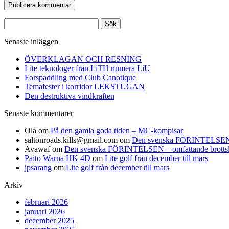
Sök
efter:
Senaste inläggen
ÖVERKLAGAN OCH RESNING
Lite teknologer från LiTH numera LiU
Forspaddling med Club Canotique
Temafester i korridor LEKSTUGAN
Den destruktiva vindkraften
Senaste kommentarer
Ola
om
På den gamla goda tiden – MC-kompisar
saltonroads.kills@gmail.com
om
Den svenska FÖRINTELSEN – om
Avawaf
om
Den svenska FÖRINTELSEN – omfattande brottslighe
Paito Warna HK 4D
om
Lite golf från december till mars
jpsarang
om
Lite golf från december till mars
Arkiv
februari 2026
januari 2026
december 2025