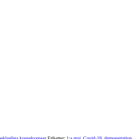
beklagliga konsekvenser
Etiketter:
1:a maj
,
Covid-19
,
demonstration
,