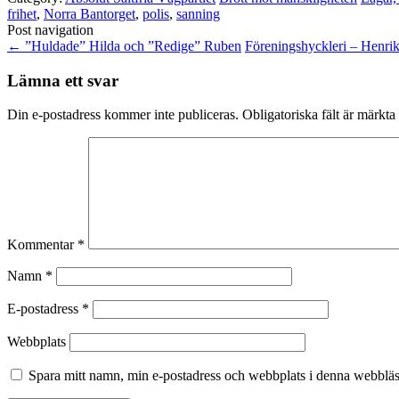
frihet
,
Norra Bantorget
,
polis
,
sanning
Post navigation
←
”Huldade” Hilda och ”Redige” Ruben
Föreningshyckleri – Henri
Lämna ett svar
Din e-postadress kommer inte publiceras.
Obligatoriska fält är märkta
Kommentar
*
Namn
*
E-postadress
*
Webbplats
Spara mitt namn, min e-postadress och webbplats i denna webbläsa