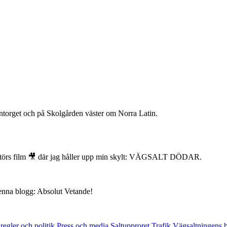
antorget och på Skolgården väster om Norra Latin.
ktörs film 🎥 där jag håller upp min skylt: VÄGSALT DÖDAR.
denna blogg: Absolut Vetande!
regler och politik
Press och media
Saltupproret
Trafik
Vägsaltningens 