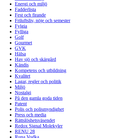
Energi och miljö
Fadderlista
Fest och firande
Friluftsliv, nöje och semester
Fylgia
Fylliga
Golf
Gourmet
GVK
Hälsa
Hav sjö och skärgård
Kändis
Kompetens och utbildning
Kvalitet
Lagar, regler och politik
Miljö
Nostalgi
På den gamla goda tiden
Patent
Polis och polismyndighet
Press och media
Rättslöshetsväsendet
Redox Signal Molekyler
RENU 28
Runa Vodka