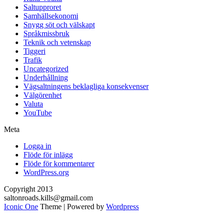
Saltupproret
Samhällsekonomi
Snygg söt och välskapt
Språkmissbruk
Teknik och vetenskap
Tiggeri
Trafik
Uncategorized
Underhållning
Vägsaltningens beklagliga konsekvenser
Välgörenhet
Valuta
YouTube
Meta
Logga in
Flöde för inlägg
Flöde för kommentarer
WordPress.org
Copyright 2013
saltonroads.kills@gmail.com
Iconic One
Theme | Powered by
Wordpress