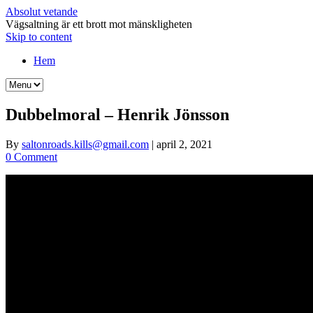
Absolut vetande
Vägsaltning är ett brott mot mänskligheten
Skip to content
Hem
Dubbelmoral – Henrik Jönsson
By
saltonroads.kills@gmail.com
|
april 2, 2021
0 Comment