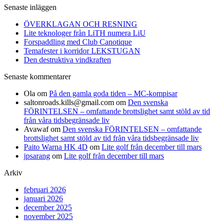
Senaste inläggen
ÖVERKLAGAN OCH RESNING
Lite teknologer från LiTH numera LiU
Forspaddling med Club Canotique
Temafester i korridor LEKSTUGAN
Den destruktiva vindkraften
Senaste kommentarer
Ola
om
På den gamla goda tiden – MC-kompisar
saltonroads.kills@gmail.com
om
Den svenska
FÖRINTELSEN – omfattande brottslighet samt stöld av tid
från våra tidsbegränsade liv
Avawaf
om
Den svenska FÖRINTELSEN – omfattande
brottslighet samt stöld av tid från våra tidsbegränsade liv
Paito Warna HK 4D
om
Lite golf från december till mars
jpsarang
om
Lite golf från december till mars
Arkiv
februari 2026
januari 2026
december 2025
november 2025