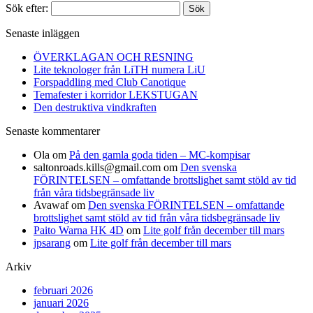
Sök efter:
Senaste inläggen
ÖVERKLAGAN OCH RESNING
Lite teknologer från LiTH numera LiU
Forspaddling med Club Canotique
Temafester i korridor LEKSTUGAN
Den destruktiva vindkraften
Senaste kommentarer
Ola
om
På den gamla goda tiden – MC-kompisar
saltonroads.kills@gmail.com
om
Den svenska
FÖRINTELSEN – omfattande brottslighet samt stöld av tid
från våra tidsbegränsade liv
Avawaf
om
Den svenska FÖRINTELSEN – omfattande
brottslighet samt stöld av tid från våra tidsbegränsade liv
Paito Warna HK 4D
om
Lite golf från december till mars
jpsarang
om
Lite golf från december till mars
Arkiv
februari 2026
januari 2026