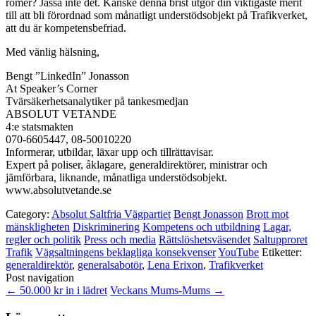
romer? Jasså inte det. Kanske denna brist utgör din viktigaste merit
till att bli förordnad som månatligt understödsobjekt på Trafikverket,
att du är kompetensbefriad.
Med vänlig hälsning,
Bengt ”LinkedIn” Jonasson
At Speaker’s Corner
Tvärsäkerhetsanalytiker på tankesmedjan
ABSOLUT VETANDE
4:e statsmakten
070-6605447, 08-50010220
Informerar, utbildar, läxar upp och tillrättavisar.
Expert på poliser, åklagare, generaldirektörer, ministrar och
jämförbara, liknande, månatliga understödsobjekt.
www.absolutvetande.se
Category:
Absolut Saltfria Vägpartiet
Bengt Jonasson
Brott mot
mänskligheten
Diskriminering
Kompetens och utbildning
Lagar,
regler och politik
Press och media
Rättslöshetsväsendet
Saltupproret
Trafik
Vägsaltningens beklagliga konsekvenser
YouTube
Etiketter:
generaldirektör
,
generalsabotör
,
Lena Erixon
,
Trafikverket
Post navigation
←
50.000 kr in i lädret
Veckans Mums-Mums
→