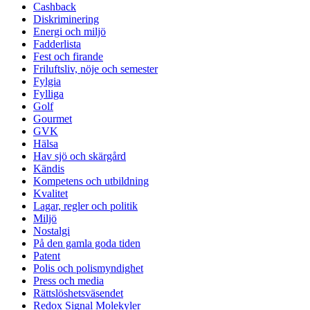
Cashback
Diskriminering
Energi och miljö
Fadderlista
Fest och firande
Friluftsliv, nöje och semester
Fylgia
Fylliga
Golf
Gourmet
GVK
Hälsa
Hav sjö och skärgård
Kändis
Kompetens och utbildning
Kvalitet
Lagar, regler och politik
Miljö
Nostalgi
På den gamla goda tiden
Patent
Polis och polismyndighet
Press och media
Rättslöshetsväsendet
Redox Signal Molekyler