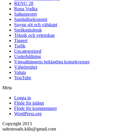
RENU 28
Runa Vodka
Saltupproret
Samhällsekonomi
Snygg söt och välskapt
Språkmissbruk
Teknik och vetenskap
Tiggeri
Trafik
Uncategorized
Underhållning
Vägsaltningens beklagliga konsekvenser
Välgörenhet
Valuta
YouTube
Meta
Logga in
Flöde för inlägg
Flöde för kommentarer
WordPress.org
Copyright 2013
saltonroads.kills@gmail.com