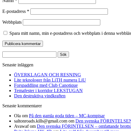
Namn
*
E-postadress
*
Webbplats
Spara mitt namn, min e-postadress och webbplats i denna webbläsa
Sök
efter:
Senaste inläggen
ÖVERKLAGAN OCH RESNING
Lite teknologer från LiTH numera LiU
Forspaddling med Club Canotique
Temafester i korridor LEKSTUGAN
Den destruktiva vindkraften
Senaste kommentarer
Ola
om
På den gamla goda tiden – MC-kompisar
saltonroads.kills@gmail.com
om
Den svenska FÖRINTELSEN – om
Avawaf
om
Den svenska FÖRINTELSEN – omfattande brottslighe