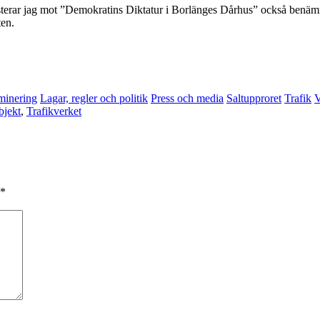
sterar jag mot ”Demokratins Diktatur i Borlänges Dårhus” också benämn
ten.
minering
Lagar, regler och politik
Press och media
Saltupproret
Trafik
V
bjekt
,
Trafikverket
*