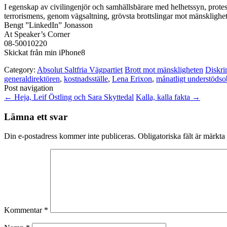
I egenskap av civilingenjör och samhällsbärare med helhetssyn, prote
terrorismens, genom vägsaltning, grövsta brottslingar mot mänsklighe
Bengt ”LinkedIn” Jonasson
At Speaker’s Corner
08-50010220
Skickat från min iPhone8
Category:
Absolut Saltfria Vägpartiet
Brott mot mänskligheten
Diskri
generaldirektören
,
kostnadsställe
,
Lena Erixon
,
månatligt understödso
Post navigation
←
Heja, Leif Östling och Sara Skyttedal
Kalla, kalla fakta
→
Lämna ett svar
Din e-postadress kommer inte publiceras.
Obligatoriska fält är märkta
Kommentar
*