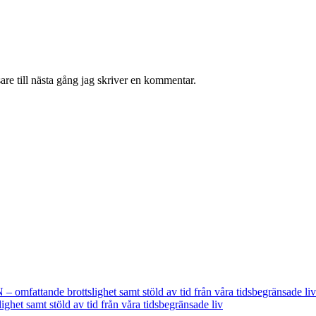
re till nästa gång jag skriver en kommentar.
fattande brottslighet samt stöld av tid från våra tidsbegränsade liv
t samt stöld av tid från våra tidsbegränsade liv