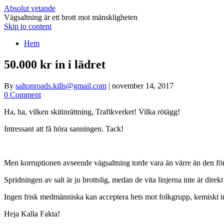
Absolut vetande
Vägsaltning är ett brott mot mänskligheten
Skip to content
Hem
50.000 kr in i lädret
By
saltonroads.kills@gmail.com
|
november 14, 2017
0 Comment
Ha, ha, vilken skitinrättning, Trafikverket! Vilka rötägg!
Intressant att få höra sanningen. Tack!
Men korruptionen avseende vägsaltning torde vara än värre än den för 
Spridningen av salt är ju brottslig, medan de vita linjerna inte är direk
Ingen frisk medmänniska kan acceptera hets mot folkgrupp, kemiskt in
Heja Kalla Fakta!