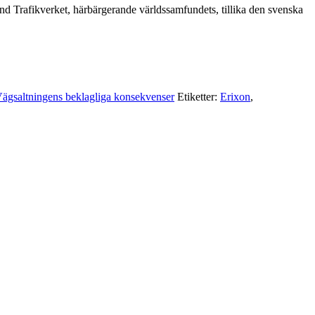
d Trafikverket, härbärgerande världssamfundets, tillika den svenska
ägsaltningens beklagliga konsekvenser
Etiketter:
Erixon
,