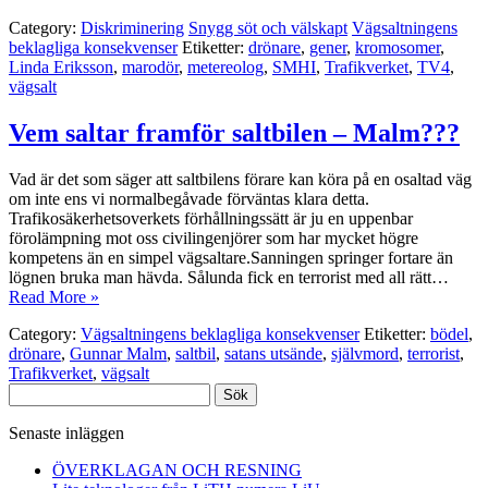
Category:
Diskriminering
Snygg söt och välskapt
Vägsaltningens
beklagliga konsekvenser
Etiketter:
drönare
,
gener
,
kromosomer
,
Linda Eriksson
,
marodör
,
metereolog
,
SMHI
,
Trafikverket
,
TV4
,
vägsalt
Vem saltar framför saltbilen – Malm???
Vad är det som säger att saltbilens förare kan köra på en osaltad väg
om inte ens vi normalbegåvade förväntas klara detta.
Trafikosäkerhetsoverkets förhållningssätt är ju en uppenbar
förolämpning mot oss civilingenjörer som har mycket högre
kompetens än en simpel vägsaltare.Sanningen springer fortare än
lögnen bruka man hävda. Sålunda fick en terrorist med all rätt…
Read More »
Category:
Vägsaltningens beklagliga konsekvenser
Etiketter:
bödel
,
drönare
,
Gunnar Malm
,
saltbil
,
satans utsände
,
självmord
,
terrorist
,
Trafikverket
,
vägsalt
Sök
efter:
Senaste inläggen
ÖVERKLAGAN OCH RESNING