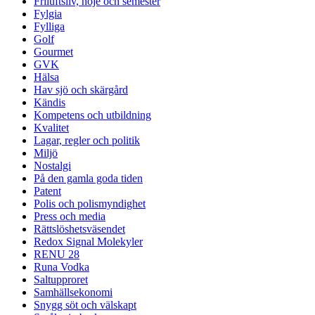
Friluftsliv, nöje och semester
Fylgia
Fylliga
Golf
Gourmet
GVK
Hälsa
Hav sjö och skärgård
Kändis
Kompetens och utbildning
Kvalitet
Lagar, regler och politik
Miljö
Nostalgi
På den gamla goda tiden
Patent
Polis och polismyndighet
Press och media
Rättslöshetsväsendet
Redox Signal Molekyler
RENU 28
Runa Vodka
Saltupproret
Samhällsekonomi
Snygg söt och välskapt