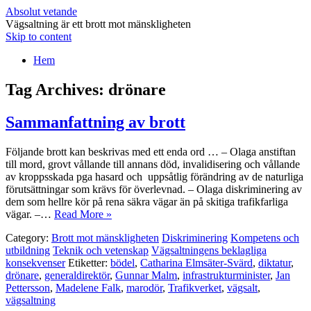
Absolut vetande
Vägsaltning är ett brott mot mänskligheten
Skip to content
Hem
Tag Archives:
drönare
Sammanfattning av brott
Följande brott kan beskrivas med ett enda ord … – Olaga anstiftan
till mord, grovt vållande till annans död, invalidisering och vållande
av kroppsskada pga hasard och uppsåtlig förändring av de naturliga
förutsättningar som krävs för överlevnad. – Olaga diskriminering av
dem som hellre kör på rena säkra vägar än på skitiga trafikfarliga
vägar. –…
Read More »
Category:
Brott mot mänskligheten
Diskriminering
Kompetens och
utbildning
Teknik och vetenskap
Vägsaltningens beklagliga
konsekvenser
Etiketter:
bödel
,
Catharina Elmsäter-Svärd
,
diktatur
,
drönare
,
generaldirektör
,
Gunnar Malm
,
infrastrukturminister
,
Jan
Pettersson
,
Madelene Falk
,
marodör
,
Trafikverket
,
vägsalt
,
vägsaltning