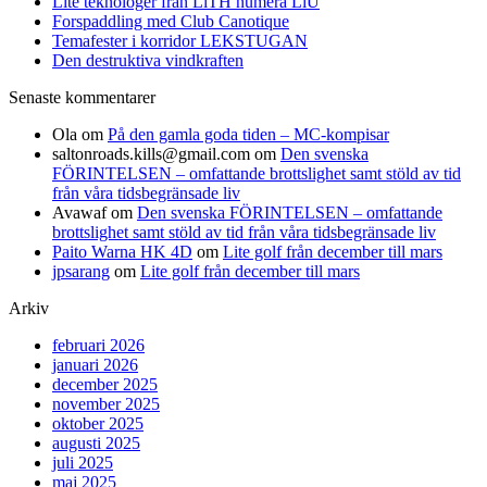
Lite teknologer från LiTH numera LiU
Forspaddling med Club Canotique
Temafester i korridor LEKSTUGAN
Den destruktiva vindkraften
Senaste kommentarer
Ola
om
På den gamla goda tiden – MC-kompisar
saltonroads.kills@gmail.com
om
Den svenska
FÖRINTELSEN – omfattande brottslighet samt stöld av tid
från våra tidsbegränsade liv
Avawaf
om
Den svenska FÖRINTELSEN – omfattande
brottslighet samt stöld av tid från våra tidsbegränsade liv
Paito Warna HK 4D
om
Lite golf från december till mars
jpsarang
om
Lite golf från december till mars
Arkiv
februari 2026
januari 2026
december 2025
november 2025
oktober 2025
augusti 2025
juli 2025
maj 2025