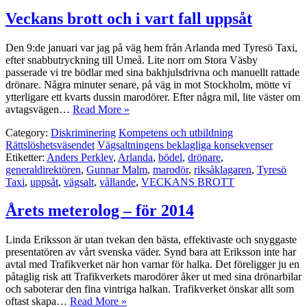
Veckans brott och i vart fall uppsåt
Den 9:de januari var jag på väg hem från Arlanda med Tyresö Taxi,
efter snabbutryckning till Umeå. Lite norr om Stora Väsby
passerade vi tre bödlar med sina bakhjulsdrivna och manuellt rattade
drönare. Några minuter senare, på väg in mot Stockholm, mötte vi
ytterligare ett kvarts dussin marodörer. Efter några mil, lite väster om
avtagsvägen…
Read More »
Category:
Diskriminering
Kompetens och utbildning
Rättslöshetsväsendet
Vägsaltningens beklagliga konsekvenser
Etiketter:
Anders Perklev
,
Arlanda
,
bödel
,
drönare
,
generaldirektören
,
Gunnar Malm
,
marodör
,
riksåklagaren
,
Tyresö
Taxi
,
uppsåt
,
vägsalt
,
vållande
,
VECKANS BROTT
Årets meterolog – för 2014
Linda Eriksson är utan tvekan den bästa, effektivaste och snyggaste
presentatören av vårt svenska väder. Synd bara att Eriksson inte har
avtal med Trafikverket när hon varnar för halka. Det föreligger ju en
påtaglig risk att Trafikverkets marodörer åker ut med sina drönarbilar
och saboterar den fina vintriga halkan. Trafikverket önskar allt som
oftast skapa…
Read More »