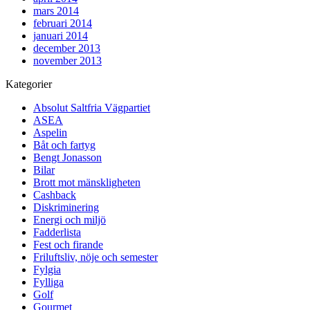
mars 2014
februari 2014
januari 2014
december 2013
november 2013
Kategorier
Absolut Saltfria Vägpartiet
ASEA
Aspelin
Båt och fartyg
Bengt Jonasson
Bilar
Brott mot mänskligheten
Cashback
Diskriminering
Energi och miljö
Fadderlista
Fest och firande
Friluftsliv, nöje och semester
Fylgia
Fylliga
Golf
Gourmet