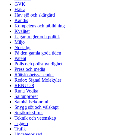
GVK
Hälsa
Hav sjö och skärgård
Kändis
Kompetens och utbildning
Kvalitet
Lagar, regler och politik
Miljö
Nostalgi
På den gamla goda tiden
Patent
Polis och polismyndighet
Press och media
Rättslöshetsväsendet
Redox Signal Molekyler
RENU 28
Runa Vodka
Saltupproret
Samhällsekonomi
Snygg söt och välskapt
Språkmissbruk
Teknik och vetenskap
Tiggeri
Trafik
Uncategorized