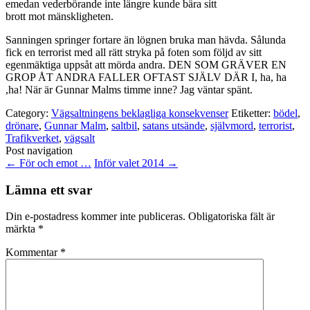
emedan vederbörande inte längre kunde bära sitt
brott mot mänskligheten.
Sanningen springer fortare än lögnen bruka man hävda. Sålunda
fick en terrorist med all rätt stryka på foten som följd av sitt
egenmäktiga uppsåt att mörda andra. DEN SOM GRÄVER EN
GROP ÅT ANDRA FALLER OFTAST SJÄLV DÄR I, ha, ha
,ha! När är Gunnar Malms timme inne? Jag väntar spänt.
Category:
Vägsaltningens beklagliga konsekvenser
Etiketter:
bödel
,
drönare
,
Gunnar Malm
,
saltbil
,
satans utsände
,
självmord
,
terrorist
,
Trafikverket
,
vägsalt
Post navigation
←
För och emot …
Inför valet 2014
→
Lämna ett svar
Din e-postadress kommer inte publiceras.
Obligatoriska fält är
märkta
*
Kommentar
*