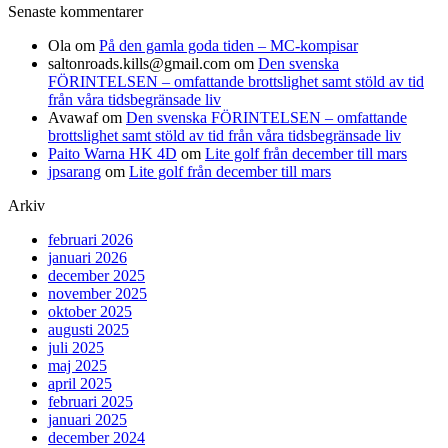
Senaste kommentarer
Ola
om
På den gamla goda tiden – MC-kompisar
saltonroads.kills@gmail.com
om
Den svenska
FÖRINTELSEN – omfattande brottslighet samt stöld av tid
från våra tidsbegränsade liv
Avawaf
om
Den svenska FÖRINTELSEN – omfattande
brottslighet samt stöld av tid från våra tidsbegränsade liv
Paito Warna HK 4D
om
Lite golf från december till mars
jpsarang
om
Lite golf från december till mars
Arkiv
februari 2026
januari 2026
december 2025
november 2025
oktober 2025
augusti 2025
juli 2025
maj 2025
april 2025
februari 2025
januari 2025
december 2024