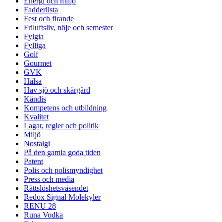
Energi och miljö
Fadderlista
Fest och firande
Friluftsliv, nöje och semester
Fylgia
Fylliga
Golf
Gourmet
GVK
Hälsa
Hav sjö och skärgård
Kändis
Kompetens och utbildning
Kvalitet
Lagar, regler och politik
Miljö
Nostalgi
På den gamla goda tiden
Patent
Polis och polismyndighet
Press och media
Rättslöshetsväsendet
Redox Signal Molekyler
RENU 28
Runa Vodka