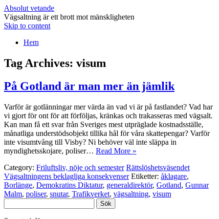
Absolut vetande
Vägsaltning är ett brott mot mänskligheten
Skip to content
Hem
Tag Archives:
visum
På Gotland är man mer än jämlik
Varför är gotlänningar mer värda än vad vi är på fastlandet? Vad har
vi gjort för ont för att förföljas, kränkas och trakasseras med vägsalt.
Kan man få ett svar från Sveriges mest utpräglade kostnadsställe,
månatliga understödsobjekt tillika hål för våra skattepengar? Varför
inte visumtvång till Visby? Ni behöver väl inte släppa in
myndighetsskojare, poliser…
Read More »
Category:
Friluftsliv, nöje och semester
Rättslöshetsväsendet
Vägsaltningens beklagliga konsekvenser
Etiketter:
åklagare
,
Borlänge
,
Demokratins Diktatur
,
generaldirektör
,
Gotland
,
Gunnar
Malm
,
poliser
,
snutar
,
Trafikverket
,
vägsaltning
,
visum
Sök
efter: