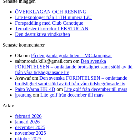
Senaste inläggen
ÖVERKLAGAN OCH RESNING
Lite teknologer från LiTH numera LiU
Forspaddling med Club Canotique
Temafester i korridor LEKSTUGAN
Den destruktiva vindkraften
Senaste kommentarer
Ola
om
På den gamla goda tiden – MC-kompisar
saltonroads.kills@gmail.com
om
Den svenska
FÖRINTELSEN – omfattande brottslighet samt stöld av tid
från våra tidsbegränsade liv
Avawaf
om
Den svenska FÖRINTELSEN – omfattande
brottslighet samt stöld av tid från våra tidsbegränsade liv
Paito Warna HK 4D
om
Lite golf från december till mars
jpsarang
om
Lite golf från december till mars
Arkiv
februari 2026
januari 2026
december 2025
november 2025
oktober 2025