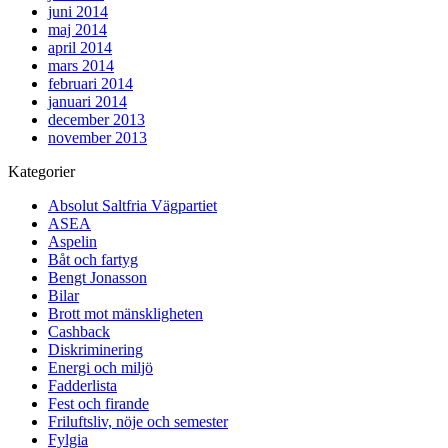
juni 2014
maj 2014
april 2014
mars 2014
februari 2014
januari 2014
december 2013
november 2013
Kategorier
Absolut Saltfria Vägpartiet
ASEA
Aspelin
Båt och fartyg
Bengt Jonasson
Bilar
Brott mot mänskligheten
Cashback
Diskriminering
Energi och miljö
Fadderlista
Fest och firande
Friluftsliv, nöje och semester
Fylgia