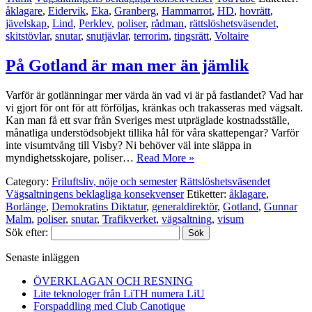
åklagare
,
Eidervik
,
Eka
,
Granberg
,
Hammarrot
,
HD
,
hovrätt
,
jävelskap
,
Lind
,
Perklev
,
poliser
,
rådman
,
rättslöshetsväsendet
,
skitstövlar
,
snutar
,
snutjävlar
,
terrorim
,
tingsrätt
,
Voltaire
På Gotland är man mer än jämlik
Varför är gotlänningar mer värda än vad vi är på fastlandet? Vad har
vi gjort för ont för att förföljas, kränkas och trakasseras med vägsalt.
Kan man få ett svar från Sveriges mest utpräglade kostnadsställe,
månatliga understödsobjekt tillika hål för våra skattepengar? Varför
inte visumtvång till Visby? Ni behöver väl inte släppa in
myndighetsskojare, poliser…
Read More »
Category:
Friluftsliv, nöje och semester
Rättslöshetsväsendet
Vägsaltningens beklagliga konsekvenser
Etiketter:
åklagare
,
Borlänge
,
Demokratins Diktatur
,
generaldirektör
,
Gotland
,
Gunnar
Malm
,
poliser
,
snutar
,
Trafikverket
,
vägsaltning
,
visum
Sök efter:
Senaste inläggen
ÖVERKLAGAN OCH RESNING
Lite teknologer från LiTH numera LiU
Forspaddling med Club Canotique