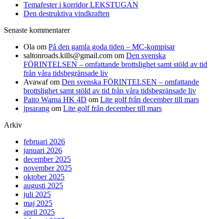
Temafester i korridor LEKSTUGAN
Den destruktiva vindkraften
Senaste kommentarer
Ola
om
På den gamla goda tiden – MC-kompisar
saltonroads.kills@gmail.com
om
Den svenska
FÖRINTELSEN – omfattande brottslighet samt stöld av tid
från våra tidsbegränsade liv
Avawaf
om
Den svenska FÖRINTELSEN – omfattande
brottslighet samt stöld av tid från våra tidsbegränsade liv
Paito Warna HK 4D
om
Lite golf från december till mars
jpsarang
om
Lite golf från december till mars
Arkiv
februari 2026
januari 2026
december 2025
november 2025
oktober 2025
augusti 2025
juli 2025
maj 2025
april 2025