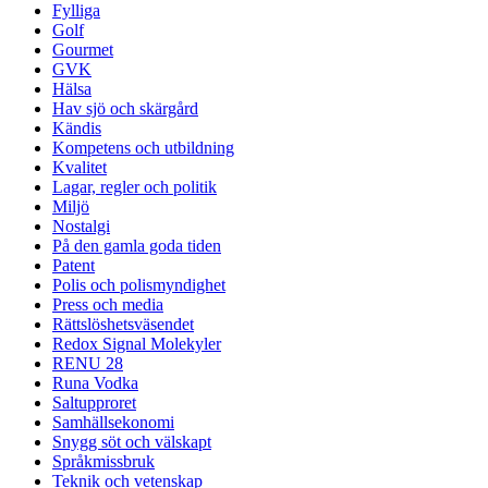
Fylliga
Golf
Gourmet
GVK
Hälsa
Hav sjö och skärgård
Kändis
Kompetens och utbildning
Kvalitet
Lagar, regler och politik
Miljö
Nostalgi
På den gamla goda tiden
Patent
Polis och polismyndighet
Press och media
Rättslöshetsväsendet
Redox Signal Molekyler
RENU 28
Runa Vodka
Saltupproret
Samhällsekonomi
Snygg söt och välskapt
Språkmissbruk
Teknik och vetenskap