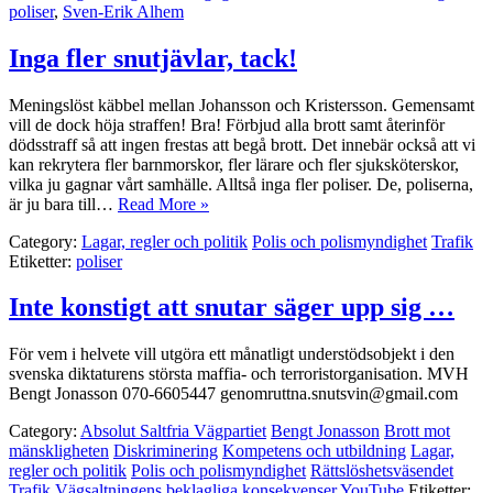
poliser
,
Sven-Erik Alhem
Inga fler snutjävlar, tack!
Meningslöst käbbel mellan Johansson och Kristersson. Gemensamt
vill de dock höja straffen! Bra! Förbjud alla brott samt återinför
dödsstraff så att ingen frestas att begå brott. Det innebär också att vi
kan rekrytera fler barnmorskor, fler lärare och fler sjuksköterskor,
vilka ju gagnar vårt samhälle. Alltså inga fler poliser. De, poliserna,
är ju bara till…
Read More »
Category:
Lagar, regler och politik
Polis och polismyndighet
Trafik
Etiketter:
poliser
Inte konstigt att snutar säger upp sig …
För vem i helvete vill utgöra ett månatligt understödsobjekt i den
svenska diktaturens största maffia- och terroristorganisation. MVH
Bengt Jonasson 070-6605447 genomruttna.snutsvin@gmail.com
Category:
Absolut Saltfria Vägpartiet
Bengt Jonasson
Brott mot
mänskligheten
Diskriminering
Kompetens och utbildning
Lagar,
regler och politik
Polis och polismyndighet
Rättslöshetsväsendet
Trafik
Vägsaltningens beklagliga konsekvenser
YouTube
Etiketter: