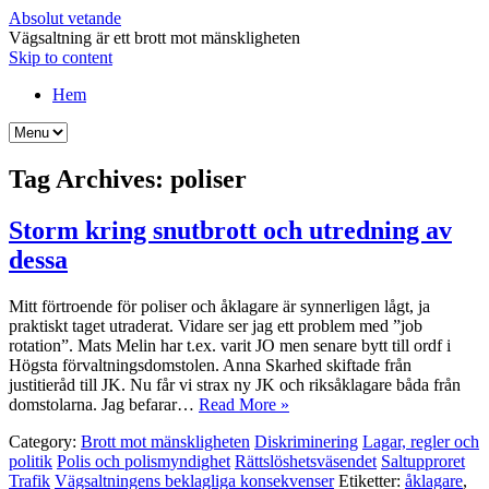
Absolut vetande
Vägsaltning är ett brott mot mänskligheten
Skip to content
Hem
Tag Archives:
poliser
Storm kring snutbrott och utredning av
dessa
Mitt förtroende för poliser och åklagare är synnerligen lågt, ja
praktiskt taget utraderat. Vidare ser jag ett problem med ”job
rotation”. Mats Melin har t.ex. varit JO men senare bytt till ordf i
Högsta förvaltningsdomstolen. Anna Skarhed skiftade från
justitieråd till JK. Nu får vi strax ny JK och riksåklagare båda från
domstolarna. Jag befarar…
Read More »
Category:
Brott mot mänskligheten
Diskriminering
Lagar, regler och
politik
Polis och polismyndighet
Rättslöshetsväsendet
Saltupproret
Trafik
Vägsaltningens beklagliga konsekvenser
Etiketter:
åklagare
,