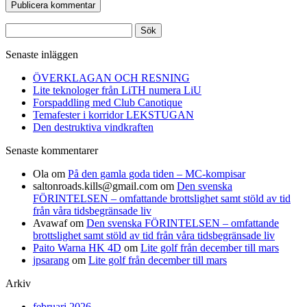
Sök
efter:
Senaste inläggen
ÖVERKLAGAN OCH RESNING
Lite teknologer från LiTH numera LiU
Forspaddling med Club Canotique
Temafester i korridor LEKSTUGAN
Den destruktiva vindkraften
Senaste kommentarer
Ola
om
På den gamla goda tiden – MC-kompisar
saltonroads.kills@gmail.com
om
Den svenska
FÖRINTELSEN – omfattande brottslighet samt stöld av tid
från våra tidsbegränsade liv
Avawaf
om
Den svenska FÖRINTELSEN – omfattande
brottslighet samt stöld av tid från våra tidsbegränsade liv
Paito Warna HK 4D
om
Lite golf från december till mars
jpsarang
om
Lite golf från december till mars
Arkiv
februari 2026