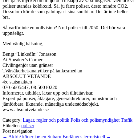
Det tjatas mycket om miljö och utsläpp av växthusgaser. Men också
poliser utandas koldioxid. Så, ju färre poliser, desto mindre CO2.
Dessutom kör de som galningar i sina snutbilar. Det är inte heller
bra.
Så varför inte en nollvision? Noll poliser till 2050. Det bör vara
uppnåeligt.
Med vänlig hälsning,
Bengt ”LinkedIn” Jonasson
At Speaker’s Corner
Civilingenjör utan gränser
Tvärsäkerhetsanalytiker på tankesmedjan
ABSOLUT VETANDE
4:e statsmakten
070-6605447, 08-50010220
Informerar, utbildar, läxar upp och tillrättavisar.
Expert på poliser, åklagare, generaldirektörer, ministrar och
jämförbara, liknande, månatliga understödsobjekt.
www.absolutvetande.se
Category:
Lagar, regler och politik
Polis och polismyndighet
Trafik
Etiketter:
poliser
Post navigation
←
Aldrig köper jag en Subaru
Borlänges terroristcell
→