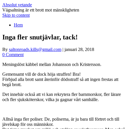
Absolut vetande
Vägsaltning är ett brott mot mänskligheten
Skip to content
Hem
Inga fler snutjävlar, tack!
By
saltonroads.kills@gmail.com
|
januari 28, 2018
0 Comment
Meningslöst käbbel mellan Johansson och Kristersson.
Gemensamt vill de dock höja straffen! Bra!
Förbjud alla brott samt återinför dödsstraff så att ingen frestas att
begå brott.
Det innebär också att vi kan rekrytera fler barnmorskor, fler lärare
och fler sjuksköterskor, vilka ju gagnar vårt samhälle.
Alltså inga fler poliser. De, poliserna, är ju bara till förtret och till
jävelskap för oss människor.