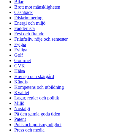
Bilar
Brott mot mänskligheten
Cashback
Diskriminering
Energi och miljö
Fadderlista
Fest och firande
Friluftsliv, nöje och semester
Fylgia
Fylliga
Golf
Gourmet
GVK
Hälsa
Hav sjö och skärgård
Kändis
Kompetens och utbildning
Kvalitet
Lagar, regler och politik
Miljö
Nostalgi
På den gamla goda tiden
Patent
Polis och polismyndighet
Press och media