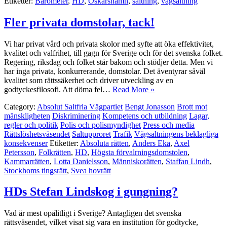
Etiketter:
Barometer
,
HD
,
Oskarshamn
,
saltning
,
vägsaltning
Fler privata domstolar, tack!
Vi har privat vård och privata skolor med syfte att öka effektivitet,
kvalitet och valfrihet, till gagn för Sverige och för det svenska folket.
Regering, riksdag och folket står bakom och stödjer detta. Men vi
har inga privata, konkurrerande, domstolar. Det äventyrar såväl
kvalitet som rättssäkerhet och driver utveckling av en
godtyckesfilosofi. Att döma fel…
Read More »
Category:
Absolut Saltfria Vägpartiet
Bengt Jonasson
Brott mot
mänskligheten
Diskriminering
Kompetens och utbildning
Lagar,
regler och politik
Polis och polismyndighet
Press och media
Rättslöshetsväsendet
Saltupproret
Trafik
Vägsaltningens beklagliga
konsekvenser
Etiketter:
Absoluta rätten
,
Anders Eka
,
Axel
Petersson
,
Folkrätten
,
HD
,
Högsta förvalrningsdomstolen
,
Kammarrätten
,
Lotta Danielsson
,
Människorätten
,
Staffan Lindh
,
Stockhoms tingsrätt
,
Svea hovrätt
HDs Stefan Lindskog i gungning?
Vad är mest opålitligt i Sverige? Antagligen det svenska
rättsväsendet, vilket visat sig vara en institution för godtycke,