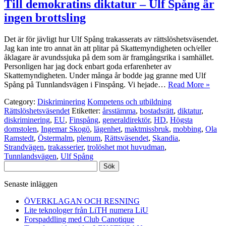
Till demokratins diktatur – Ulf Spång är
ingen brottsling
Det är för jävligt hur Ulf Spång trakasserats av rättslöshetsväsendet.
Jag kan inte tro annat än att plitar på Skattemyndigheten och/eller
åklagare är avundssjuka på dem som är framgångsrika i samhället.
Personligen har jag dock enbart goda erfarenheter av
Skattemyndigheten. Under många år bodde jag granne med Ulf
Spång på Tunnlandsvägen i Finspång. Vi hejade…
Read More »
Category:
Diskriminering
Kompetens och utbildning
Rättslöshetsväsendet
Etiketter:
årsstämma
,
bostadsrätt
,
diktatur
,
diskriminering
,
EU
,
Finspång
,
generaldirektör
,
HD
,
Högsta
domstolen
,
Ingemar Skogö
,
lägenhet
,
maktmissbruk
,
mobbing
,
Ola
Ramstedt
,
Östermalm
,
plenum
,
Rättsväsendet
,
Skandia
,
Strandvägen
,
trakasserier
,
trolöshet mot huvudman
,
Tunnlandsvägen
,
Ulf Spång
Sök
efter:
Senaste inläggen
ÖVERKLAGAN OCH RESNING
Lite teknologer från LiTH numera LiU
Forspaddling med Club Canotique