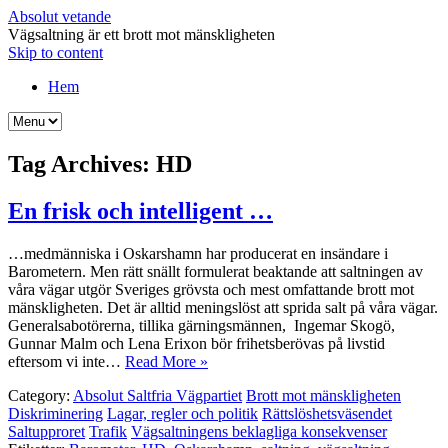
Absolut vetande
Vägsaltning är ett brott mot mänskligheten
Skip to content
Hem
Tag Archives:
HD
En frisk och intelligent …
…medmänniska i Oskarshamn har producerat en insändare i
Barometern. Men rätt snällt formulerat beaktande att saltningen av
våra vägar utgör Sveriges grövsta och mest omfattande brott mot
mänskligheten. Det är alltid meningslöst att sprida salt på våra vägar.
Generalsabotörerna, tillika gärningsmännen, Ingemar Skogö,
Gunnar Malm och Lena Erixon bör frihetsberövas på livstid
eftersom vi inte…
Read More »
Category:
Absolut Saltfria Vägpartiet
Brott mot mänskligheten
Diskriminering
Lagar, regler och politik
Rättslöshetsväsendet
Saltupproret
Trafik
Vägsaltningens beklagliga konsekvenser