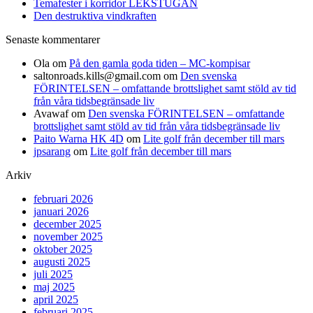
Temafester i korridor LEKSTUGAN
Den destruktiva vindkraften
Senaste kommentarer
Ola
om
På den gamla goda tiden – MC-kompisar
saltonroads.kills@gmail.com
om
Den svenska
FÖRINTELSEN – omfattande brottslighet samt stöld av tid
från våra tidsbegränsade liv
Avawaf
om
Den svenska FÖRINTELSEN – omfattande
brottslighet samt stöld av tid från våra tidsbegränsade liv
Paito Warna HK 4D
om
Lite golf från december till mars
jpsarang
om
Lite golf från december till mars
Arkiv
februari 2026
januari 2026
december 2025
november 2025
oktober 2025
augusti 2025
juli 2025
maj 2025
april 2025
februari 2025