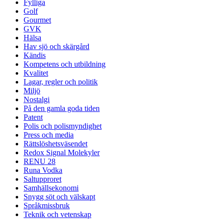
Fylliga
Golf
Gourmet
GVK
Hälsa
Hav sjö och skärgård
Kändis
Kompetens och utbildning
Kvalitet
Lagar, regler och politik
Miljö
Nostalgi
På den gamla goda tiden
Patent
Polis och polismyndighet
Press och media
Rättslöshetsväsendet
Redox Signal Molekyler
RENU 28
Runa Vodka
Saltupproret
Samhällsekonomi
Snygg söt och välskapt
Språkmissbruk
Teknik och vetenskap