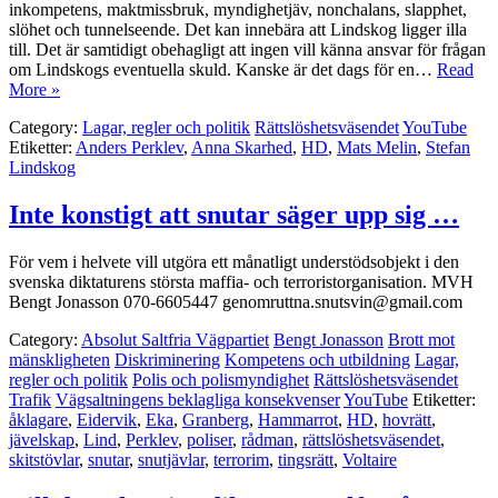
inkompetens, maktmissbruk, myndighetjäv, nonchalans, slapphet,
slöhet och tunnelseende. Det kan innebära att Lindskog ligger illa
till. Det är samtidigt obehagligt att ingen vill känna ansvar för frågan
om Lindskogs eventuella skuld. Kanske är det dags för en…
Read
More »
Category:
Lagar, regler och politik
Rättslöshetsväsendet
YouTube
Etiketter:
Anders Perklev
,
Anna Skarhed
,
HD
,
Mats Melin
,
Stefan
Lindskog
Inte konstigt att snutar säger upp sig …
För vem i helvete vill utgöra ett månatligt understödsobjekt i den
svenska diktaturens största maffia- och terroristorganisation. MVH
Bengt Jonasson 070-6605447 genomruttna.snutsvin@gmail.com
Category:
Absolut Saltfria Vägpartiet
Bengt Jonasson
Brott mot
mänskligheten
Diskriminering
Kompetens och utbildning
Lagar,
regler och politik
Polis och polismyndighet
Rättslöshetsväsendet
Trafik
Vägsaltningens beklagliga konsekvenser
YouTube
Etiketter:
åklagare
,
Eidervik
,
Eka
,
Granberg
,
Hammarrot
,
HD
,
hovrätt
,
jävelskap
,
Lind
,
Perklev
,
poliser
,
rådman
,
rättslöshetsväsendet
,
skitstövlar
,
snutar
,
snutjävlar
,
terrorim
,
tingsrätt
,
Voltaire