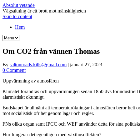
Absolut vetande
Vägsaltning är ett brott mot mänskligheten
Skip to content
Hem
Om CO2 från vännen Thomas
By
saltonroads.kills@gmail.com
|
januari 27, 2023
0 Comment
Uppvärmning av atmosfären
Klimatet förändras och uppvärmningen sedan 1850 dvs förindustriell ti
alarmistiskt okunnigt.
Budskapet är allmänt att temperaturökningar i atmosfären beror helt
mot socialistisk ofrihet genom lagar och regler.
FNs olika organ samt IPCC och WEF använder detta för sina politisk
Hur fungerar det egentligen med växthuseffekten?