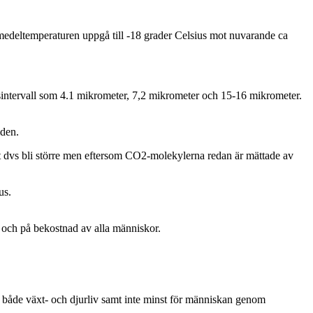
 medeltemperaturen uppgå till -18 grader Celsius mot nuvarande ca
sintervall som 4.1 mikrometer, 7,2 mikrometer och 15-16 mikrometer.
mden.
t dvs bli större men eftersom CO2-molekylerna redan är mättade av
us.
ll och på bekostnad av alla människor.
 både växt- och djurliv samt inte minst för människan genom