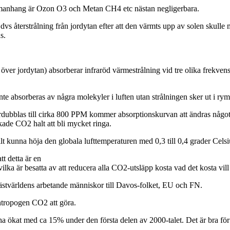
mmanhang är Ozon O3 och Metan CH4 etc nästan negligerbara.
vs återstrålning från jordytan efter att den värmts upp av solen skulle
s.
er jordytan) absorberar infraröd värmestrålning vid tre olika frekven
inte absorberas av några molekyler i luften utan strålningen sker ut i ry
rdubblas till cirka 800 PPM kommer absorptionskurvan att ändras någo
kade CO2 halt att bli mycket ringa.
 kunna höja den globala lufttemperaturen med 0,3 till 0,4 grader Celsi
tt detta är en
vilka är besatta av att reducera alla CO2-utsläpp kosta vad det kosta vi
västvärldens arbetande människor till Davos-folket, EU och FN.
ntropogen CO2 att göra.
 ökat med ca 15% under den första delen av 2000-talet. Det är bra för