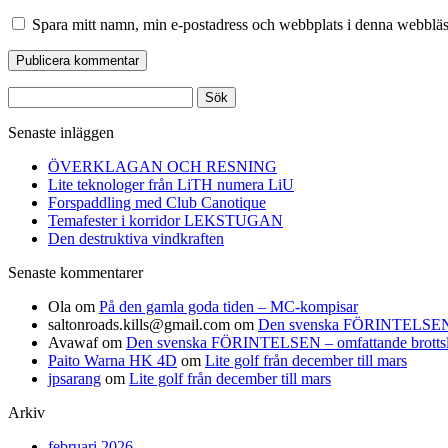
Spara mitt namn, min e-postadress och webbplats i denna webbläsa
Sök
efter:
Senaste inläggen
ÖVERKLAGAN OCH RESNING
Lite teknologer från LiTH numera LiU
Forspaddling med Club Canotique
Temafester i korridor LEKSTUGAN
Den destruktiva vindkraften
Senaste kommentarer
Ola
om
På den gamla goda tiden – MC-kompisar
saltonroads.kills@gmail.com
om
Den svenska FÖRINTELSEN – om
Avawaf
om
Den svenska FÖRINTELSEN – omfattande brottslighe
Paito Warna HK 4D
om
Lite golf från december till mars
jpsarang
om
Lite golf från december till mars
Arkiv
februari 2026