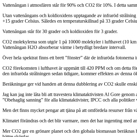
Vattenångan i atmosfären står för 90% och CO2 för 10%. I detta sa
Utan vattenångans och koldioxidens upptagande av infraröd strålning d
+15 grader Celsius. Således en temperaturskillnad på 33 grader Celsiu
Vattenångan står för 30 grader och koldioxiden för 3 grader.
CO2 molekylerna som utgör 1 på 10000 molekyler i lufthavet (10 km öv
Vattenångan H2O absorberar värme i betydligt bredare intervall.
Över hela spektrat finns ett brett ”fönster” där de infraröda fotonerna 
CO2 förekomsten i lufthavet är uppmätt till 420 PPM och om detta fö
den infraröda strålningen sedan tidigare, kommer effekten av denna ö
Beräkningar ger vid handen att denna dubblering av CO2 skulle enskilt
Jag kan jag inte låta bli att travestera klimataktivisten Al Gore genom a
”Obehaglig sanning” för alla klimataktivister, IPCC och alla politiker 
Men det finns mycket pengar att tjäna på att omfördela resurser från 
Klimatet förändras och det blir varmare, men det har ingenting med a
Mer CO2 ger en grönare planet och den globala biomassan beräknas ha
bättre skördar.