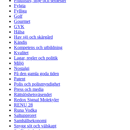
Friluftsliv, nöje och semester
Fylgia
Fylliga
Golf
Gourmet
GVK
Hälsa
Hav sjö och skärgård
Kändis
Kompetens och utbildning
Kvalitet
Lagar, regler och politik
Miljö
Nostalgi
På den gamla goda tiden
Patent
Polis och polismyndighet
Press och media
Rättslöshetsväsendet
Redox Signal Molekyler
RENU 28
Runa Vodka
Saltupproret
Samhällsekonomi
Snygg söt och välskapt