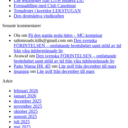
Lite teknologer från LiTH numera LiU
Forspaddling med Club Canotique
Temafester i korridor LEKSTUGAN
Den destruktiva vindkraften
Senaste kommentarer
Ola
om
På den gamla goda tiden – MC-kompisar
saltonroads.kills@gmail.com
om
Den svenska
FÖRINTELSEN – omfattande brottslighet samt stöld av tid
från våra tidsbegränsade liv
Avawaf
om
Den svenska FÖRINTELSEN – omfattande
brottslighet samt stöld av tid från våra tidsbegränsade liv
Paito Warna HK 4D
om
Lite golf från december till mars
jpsarang
om
Lite golf från december till mars
Arkiv
februari 2026
januari 2026
december 2025
november 2025
oktober 2025
augusti 2025
juli 2025
maj 2025