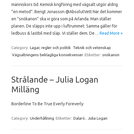
människors tid. Kemisk krigföring med vägsalt utgör aldrig
”en metod”. Bengt Jonasson ⁦‪@AbsolutVett‬⁩ När det kommer
en ”snökanon” ska vi göra som på Arlanda. Man ställer
planen. De släpps inte upp i luftrummet. Samma gäller för
ledbuss & lastbil med släp. Vi ställer dem. De…
Read More »
Category:
Lagar, regler och politik
Teknik och vetenskap
Vägsaltningens beklagliga konsekvenser
Etiketter:
snökanon
Strålande – Julia Logan
Milläng
Borderline To Be True Everly Foreverly
Category:
Underhållning
Etiketter:
Dalarö
,
Julia Logan