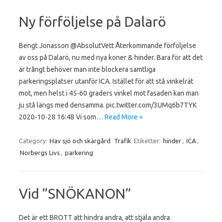
Ny förföljelse på Dalarö
Bengt Jonasson ⁦‪@AbsolutVett‬⁩ Återkommande förföljelse
av oss på Dalarö, nu med nya koner & hinder. Bara för att det
är trångt behöver man inte blockera samtliga
parkeringsplatser utanför ICA. Istället för att stå vinkelrät
mot, men helst i 45-60 graders vinkel mot fasaden kan man
ju stå längs med densamma. pic.twitter.com/3UMq6b7TYK
2020-10-28 16:48 Vi som…
Read More »
Category:
Hav sjö och skärgård
Trafik
Etiketter:
hinder
,
ICA
,
Norbergs Livs
,
parkering
Vid ”SNÖKANON”
Det är ett BROTT att hindra andra, att stjäla andra