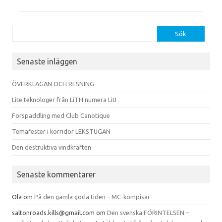
Sök
efter:
Senaste inläggen
ÖVERKLAGAN OCH RESNING
Lite teknologer från LiTH numera LiU
Forspaddling med Club Canotique
Temafester i korridor LEKSTUGAN
Den destruktiva vindkraften
Senaste kommentarer
Ola
om
På den gamla goda tiden – MC-kompisar
saltonroads.kills@gmail.com
om
Den svenska FÖRINTELSEN –