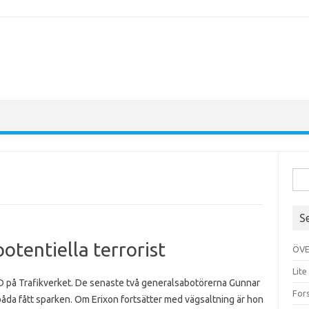
Sök
efte
S
potentiella terrorist
ÖVE
Lite
GD på Trafikverket. De senaste två generalsabotörerna Gunnar
For
båda fått sparken. Om Erixon fortsätter med vägsaltning är hon