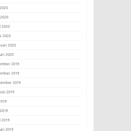
 2020
 2020
l 2020
s 2020
ruari 2020
ari 2020
ember 2019
ember 2019
tember 2019
usti 2019
 2019
 2019
l 2019
ari 2019