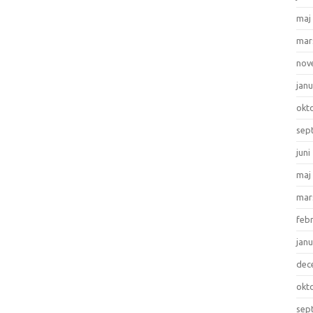
maj
mar
nov
janu
okt
sep
juni
maj
mar
feb
janu
dec
okt
sep