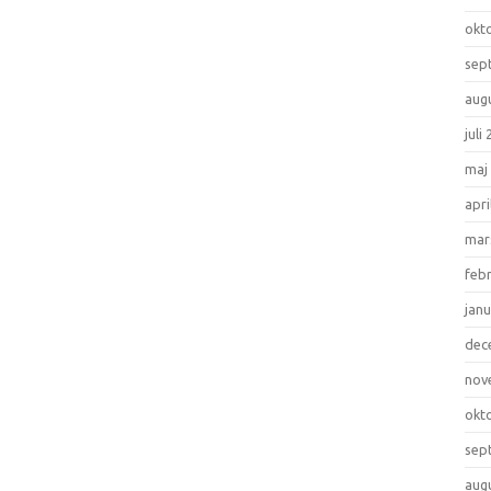
okt
sep
aug
juli
maj
apri
mar
feb
janu
dec
nov
okt
sep
aug