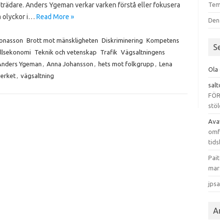
trädare. Anders Ygeman verkar varken förstå eller fokusera
Tem
ga olyckor i…
Read More »
Den
Jonasson
Brott mot mänskligheten
Diskriminering
Kompetens
S
llsekonomi
Teknik och vetenskap
Trafik
Vägsaltningens
Anders Ygeman
,
Anna Johansson
,
hets mot folkgrupp
,
Lena
Ola
verket
,
vägsaltning
sal
FÖR
stöl
Ava
omfa
tids
Pai
mar
jps
A