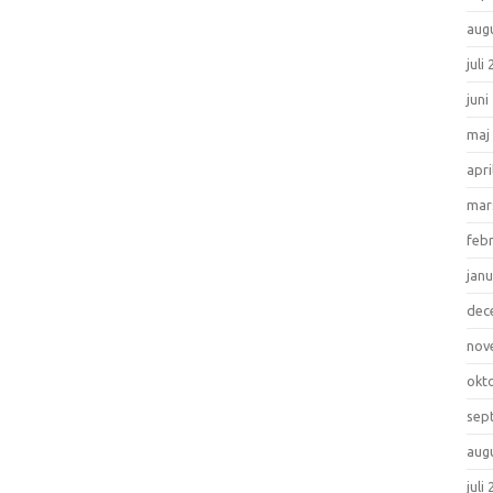
aug
juli
juni
maj
apri
mar
feb
janu
dec
nov
okt
sep
aug
juli