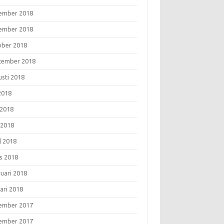
ember 2018
ember 2018
ober 2018
tember 2018
usti 2018
 2018
 2018
 2018
l 2018
s 2018
ruari 2018
ari 2018
ember 2017
ember 2017