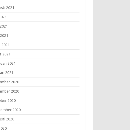
usti 2021
 2021
 2021
 2021
l 2021
s 2021
ruari 2021
ari 2021
ember 2020
ember 2020
ober 2020
tember 2020
usti 2020
 2020