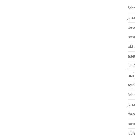
feb
janu
dec
nov
okt
aug
juli
maj
apri
feb
janu
dec
nov
juli