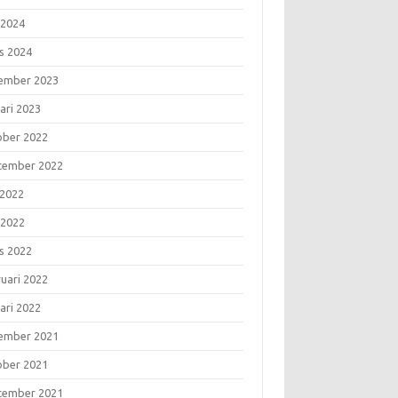
 2024
s 2024
ember 2023
ari 2023
ober 2022
tember 2022
 2022
 2022
s 2022
ruari 2022
ari 2022
ember 2021
ober 2021
tember 2021