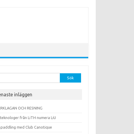
r:
enaste inläggen
RKLAGAN OCH RESNING
 teknologer från LiTH numera LiU
spaddling med Club Canotique