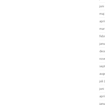
juni
maj
apri
mar
feb
janu
dec
nov
sep
aug
juli
juni
apri
janu