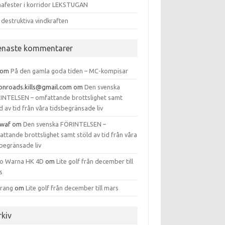
afester i korridor LEKSTUGAN
 destruktiva vindkraften
enaste kommentarer
om
På den gamla goda tiden – MC-kompisar
tonroads.kills@gmail.com
om
Den svenska
INTELSEN – omfattande brottslighet samt
d av tid från våra tidsbegränsade liv
waf
om
Den svenska FÖRINTELSEN –
ttande brottslighet samt stöld av tid från våra
begränsade liv
to Warna HK 4D
om
Lite golf från december till
s
arang
om
Lite golf från december till mars
rkiv