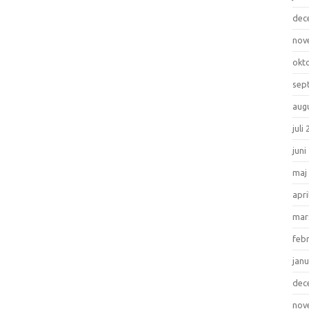
dec
nov
okt
sep
aug
juli
juni
maj
apri
mar
feb
janu
dec
nov