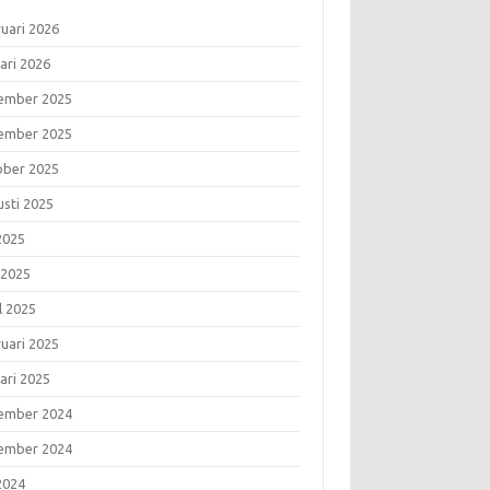
ruari 2026
ari 2026
ember 2025
ember 2025
ober 2025
usti 2025
 2025
 2025
l 2025
ruari 2025
ari 2025
ember 2024
ember 2024
 2024