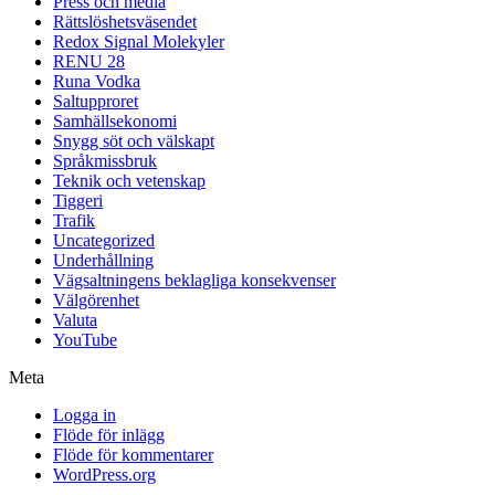
Press och media
Rättslöshetsväsendet
Redox Signal Molekyler
RENU 28
Runa Vodka
Saltupproret
Samhällsekonomi
Snygg söt och välskapt
Språkmissbruk
Teknik och vetenskap
Tiggeri
Trafik
Uncategorized
Underhållning
Vägsaltningens beklagliga konsekvenser
Välgörenhet
Valuta
YouTube
Meta
Logga in
Flöde för inlägg
Flöde för kommentarer
WordPress.org