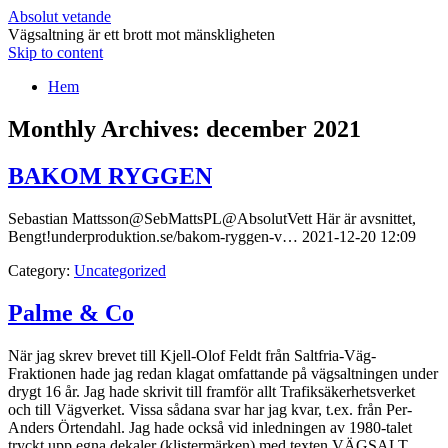
Absolut vetande
Vägsaltning är ett brott mot mänskligheten
Skip to content
Hem
Monthly Archives:
december 2021
BAKOM RYGGEN
Sebastian Mattsson⁦‪@SebMattsPL‬⁩⁦‪@AbsolutVett‬⁩ Här är avsnittet,
Bengt!underproduktion.se/bakom-ryggen-v… 2021-12-20 12:09
Category:
Uncategorized
Palme & Co
När jag skrev brevet till Kjell-Olof Feldt från Saltfria-Väg-
Fraktionen hade jag redan klagat omfattande på vägsaltningen under
drygt 16 år. Jag hade skrivit till framför allt Trafiksäkerhetsverket
och till Vägverket. Vissa sådana svar har jag kvar, t.ex. från Per-
Anders Örtendahl. Jag hade också vid inledningen av 1980-talet
tryckt upp egna dekaler (klistermärken) med texten VÄGSALT…