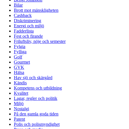
Bilar
Brott mot mänskligheten
Cashback
Diskriminering
Energi och miljö
Fadderlista
Fest och firande
Friluftsliv, nöje och semester
Fylgia
Fylliga
Golf
Gourmet
GVK
Hälsa
Hav sjö och skärgård
Kändis
Kompetens och utbildning
Kvalitet
Lagar, regler och politik
Miljö
Nostalgi
På den gamla goda tiden
Patent
Polis och polismyndighet