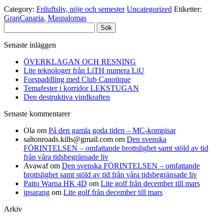
Category:
Friluftsliv, nöje och semester
Uncategorized
Etiketter:
GranCanaria
,
Maspalomas
Sök
efter:
Senaste inläggen
ÖVERKLAGAN OCH RESNING
Lite teknologer från LiTH numera LiU
Forspaddling med Club Canotique
Temafester i korridor LEKSTUGAN
Den destruktiva vindkraften
Senaste kommentarer
Ola
om
På den gamla goda tiden – MC-kompisar
saltonroads.kills@gmail.com
om
Den svenska
FÖRINTELSEN – omfattande brottslighet samt stöld av tid
från våra tidsbegränsade liv
Avawaf
om
Den svenska FÖRINTELSEN – omfattande
brottslighet samt stöld av tid från våra tidsbegränsade liv
Paito Warna HK 4D
om
Lite golf från december till mars
jpsarang
om
Lite golf från december till mars
Arkiv