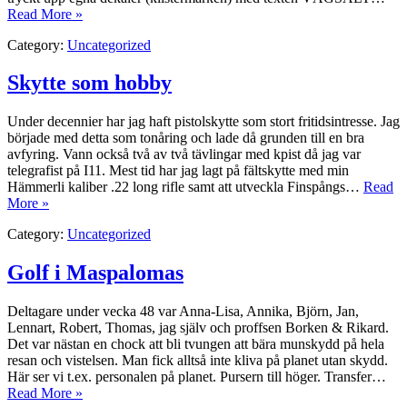
Read More »
Category:
Uncategorized
Skytte som hobby
Under decennier har jag haft pistolskytte som stort fritidsintresse. Jag
började med detta som tonåring och lade då grunden till en bra
avfyring. Vann också två av två tävlingar med kpist då jag var
telegrafist på I11. Mest tid har jag lagt på fältskytte med min
Hämmerli kaliber .22 long rifle samt att utveckla Finspångs…
Read
More »
Category:
Uncategorized
Golf i Maspalomas
Deltagare under vecka 48 var Anna-Lisa, Annika, Björn, Jan,
Lennart, Robert, Thomas, jag själv och proffsen Borken & Rikard.
Det var nästan en chock att bli tvungen att bära munskydd på hela
resan och vistelsen. Man fick alltså inte kliva på planet utan skydd.
Här ser vi t.ex. personalen på planet. Pursern till höger. Transfer…
Read More »