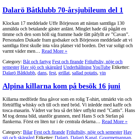
Dalarö Båtklubb 70-årsjubileum del 1
Klockan 17 meddelade Uffe Börjesson att nästan samtliga 130
anmälda och betalande gäster anlänt. Minglet hade då pågått en
timme och den som höll sig framme hade fått påfyllt av ”Cavan”.
Personalen Dukade fram godsaker och Börjesson meddelade att vi
samtliga först skulle inta våra platser vid borden. Det var soligt och
varmt väder men…
Read More »
Category:
Båt och fartyg
Fest och firande
Friluftsliv, nöje och
semester
Hav sjö och skärgård
Underhållning
YouTube
Etiketter:
Dalarö Båtklubb
,
dans
,
fest
,
grillat
,
sallad potatis
,
vin
Alpina killarna kom på besök 16 juni
Killarna medförde fina gåvor som en rolig T-shirt, utmärkt vin och
förträfflig whisky och till och med bröd. Vi inledde med kaffe och
tosca-masarin. Vädret var bra så det blev utflykt med ”Cattis”. Hans
M tog denna bild, utanför grannen, med Hans S och Stefan på
flankerna. Först en liten tur i de centrala delarna…
Read More »
Category:
Bilar
Fest och firande
Friluftsliv, nöje och semester
Hav
sjö och skärgård
Etiketter:
Dalarö
,
Dalarö Kanal
,
Gourmetpannan
,