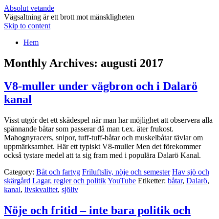
Absolut vetande
Vägsaltning är ett brott mot mänskligheten
Skip to content
Hem
Monthly Archives:
augusti 2017
V8-muller under vägbron och i Dalarö
kanal
Visst utgör det ett skådespel när man har möjlighet att observera alla
spännande båtar som passerar då man t.ex. äter frukost.
Mahognyracers, snipor, tuff-tuff-båtar och muskelbåtar tävlar om
uppmärksamhet. Här ett typiskt V8-muller Men det förekommer
också tystare medel att ta sig fram med i populära Dalarö Kanal.
Category:
Båt och fartyg
Friluftsliv, nöje och semester
Hav sjö och
skärgård
Lagar, regler och politik
YouTube
Etiketter:
båtar
,
Dalarö
,
kanal
,
livskvalitet
,
sjöliv
Nöje och fritid – inte bara politik och