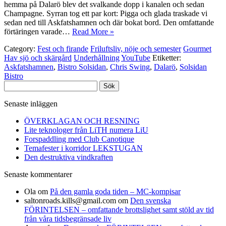
hemma på Dalarö blev det svalkande dopp i kanalen och sedan
Champagne. Syrran tog ett par kort: Pigga och glada traskade vi
sedan ned till Askfatshamnen och där bokat bord. Den omfattande
förtäringen varade…
Read More »
Category:
Fest och firande
Friluftsliv, nöje och semester
Gourmet
Hav sjö och skärgård
Underhållning
YouTube
Etiketter:
Askfatshamnen
,
Bistro Solsidan
,
Chris Swing
,
Dalarö
,
Solsidan
Bistro
Sök
efter:
Senaste inläggen
ÖVERKLAGAN OCH RESNING
Lite teknologer från LiTH numera LiU
Forspaddling med Club Canotique
Temafester i korridor LEKSTUGAN
Den destruktiva vindkraften
Senaste kommentarer
Ola
om
På den gamla goda tiden – MC-kompisar
saltonroads.kills@gmail.com
om
Den svenska
FÖRINTELSEN – omfattande brottslighet samt stöld av tid
från våra tidsbegränsade liv