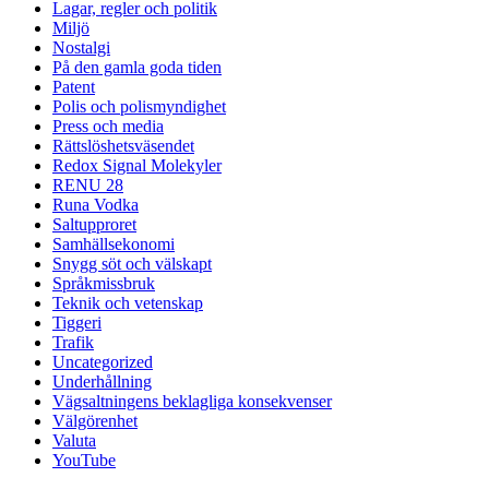
Lagar, regler och politik
Miljö
Nostalgi
På den gamla goda tiden
Patent
Polis och polismyndighet
Press och media
Rättslöshetsväsendet
Redox Signal Molekyler
RENU 28
Runa Vodka
Saltupproret
Samhällsekonomi
Snygg söt och välskapt
Språkmissbruk
Teknik och vetenskap
Tiggeri
Trafik
Uncategorized
Underhållning
Vägsaltningens beklagliga konsekvenser
Välgörenhet
Valuta
YouTube