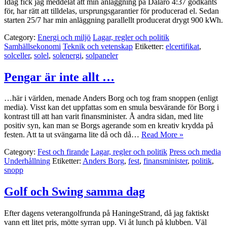
Idag fick jag meddelat att min anläggning på Dalarö 4:37 godkänts
för, har rätt att tilldelas, ursprungsgarantier för producerad el. Sedan
starten 25/7 har min anläggning parallellt producerat drygt 900 kWh.
Category:
Energi och miljö
Lagar, regler och politik
Samhällsekonomi
Teknik och vetenskap
Etiketter:
elcertifikat
,
solceller
,
solel
,
solenergi
,
solpaneler
Pengar är inte allt …
…här i världen, menade Anders Borg och tog fram snoppen (enligt
media). Visst kan det uppfattas som en smula besvärande för Borg i
kontrast till att han varit finansminister. Å andra sidan, med lite
positiv syn, kan man se Borgs agerande som en kreativ krydda på
festen. Att ta ut svängarna lite då och då…
Read More »
Category:
Fest och firande
Lagar, regler och politik
Press och media
Underhållning
Etiketter:
Anders Borg
,
fest
,
finansminister
,
politik
,
snopp
Golf och Swing samma dag
Efter dagens veterangolfrunda på HaningeStrand, då jag faktiskt
vann ett litet pris, mötte syrran upp. Vi åt lunch på klubben. Väl