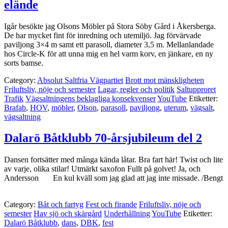
elände
Igår besökte jag Olsons Möbler på Stora Söby Gård i Åkersberga.
De har mycket fint för inredning och utemiljö. Jag förvärvade
paviljong 3×4 m samt ett parasoll, diameter 3,5 m. Mellanlandade
hos Circle-K för att unna mig en hel varm korv, en jänkare, en ny
sorts bamse.
Category:
Absolut Saltfria Vägpartiet
Brott mot mänskligheten
Friluftsliv, nöje och semester
Lagar, regler och politik
Saltupproret
Trafik
Vägsaltningens beklagliga konsekvenser
YouTube
Etiketter:
Brafab
,
HOV
,
möbler
,
Olson
,
parasoll
,
paviljong
,
uterum
,
vägsalt
,
vägsaltning
Dalarö Båtklubb 70-årsjubileum del 2
Dansen fortsätter med många kända låtar. Bra fart här! Twist och lite
av varje, olika stilar! Utmärkt saxofon Fullt på golvet! Ja, och
Andersson En kul kväll som jag glad att jag inte missade. /Bengt
Category:
Båt och fartyg
Fest och firande
Friluftsliv, nöje och
semester
Hav sjö och skärgård
Underhållning
YouTube
Etiketter:
Dalarö Båtklubb
,
dans
,
DBK
,
fest