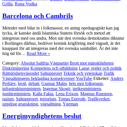
Grilla
,
Runa Vodka
Barcelona och Cambrils
Metoder med bilar in i folkmassor, en aning opedagogiskt kan jag
tycka, är kanske ändå Islamiska Statens försök och metod att
integreras med oss andra. Men när den svenska demokratins diktatur
i Borlänges dårhus, bedriver kemisk krigföring med vägsalt, är det
knappast för att integreras med det svenska samhället. Är det inte
hög tid för…
Read More »
Category:
Absolut Saltfria Vägpartiet
Brott mot mänskligheten
Diskriminering
Kompetens och utbildning
Lagar, regler och politik
Rättslöshetsväsendet
Saltupproret
Teknik och vetenskap
Trafik
Vägsaltningens beklagliga konsekvenser
YouTube
Etiketter:
Anders
Perklev
,
brott
,
debatt
,
Gunnar Malm
,
hets mot folkgrupp
,
infrastrukturministern
,
Ingemar Skogö
,
inrikesministern
,
justitieministern
,
Kalla Fakta
,
Lena Erixon
,
Magnus Ranstorp
,
rasism
,
Saltupproret
,
terrorism
,
Tomas Eneroth
,
Trafikverket
,
uppdrag granskning
,
vägsaltning
,
Ygeman
Energimyndighetens beslut