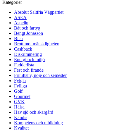
Kategorier
Absolut Saltfria Vägpartiet
ASEA
Aspelin
Båt och fartyg
Bengt Jonasson
Bilar
Brott mot mänskligheten
Cashback
Diskriminering
Energi och miljö
Fadderlista
Fest och firande
Friluftsliv, nöje och semester
Fylgia
Fylliga
Golf
Gourmet
GVK
Hälsa
Hav sjö och skärgård
Kändis
Kompetens och utbildning
Kvalitet