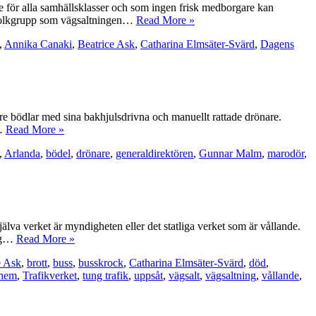
se för alla samhällsklasser och som ingen frisk medborgare kan
ot folkgrupp som vägsaltningen…
Read More »
,
Annika Canaki
,
Beatrice Ask
,
Catharina Elmsäter-Svärd
,
Dagens
re bödlar med sina bakhjulsdrivna och manuellt rattade drönare.
n…
Read More »
,
Arlanda
,
bödel
,
drönare
,
generaldirektören
,
Gunnar Malm
,
marodör
,
jälva verket är myndigheten eller det statliga verket som är vållande.
ing…
Read More »
e Ask
,
brott
,
buss
,
busskrock
,
Catharina Elmsäter-Svärd
,
död
,
lhem
,
Trafikverket
,
tung trafik
,
uppsåt
,
vägsalt
,
vägsaltning
,
vållande
,