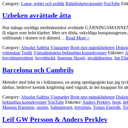
Category:
Lagar, regler och politik
Rättslöshetsväsendet
YouTube
Etik
Uzbeken avrättade åtta
Hur många osyldiga medmänniskor avrättade GÄRNINGSMANNEN Ingemar
få någon som helst klarhet. Men sex döda, oskyldiga busspassagerar
ordförande i domen och därmed…
Read More »
Category:
Absolut Saltfria Vägpartiet
Brott mot mänskligheten
Diskri
vetenskap
Trafik
Vägsaltningens beklagliga konsekvenser
Etiketter:
A
hovrättspresident
,
hovrättsråd
,
Ingemar Skogö
,
invalidisering
,
Jan Eli
Barcelona och Cambrils
Metoder med bilar in i folkmassor, en aning opedagogiskt kan jag tyc
dårhus, bedriver kemisk krigföring med vägsalt, är det knappast för at
Category:
Absolut Saltfria Vägpartiet
Brott mot mänskligheten
Diskri
beklagliga konsekvenser
YouTube
Etiketter:
Anders Perklev
,
brott
,
de
Magnus Ranstorp
,
rasism
,
Saltupproret
,
terrorism
,
Tomas Eneroth
,
Tr
Leif GW Persson & Anders Perklev