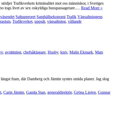
 stödjer Trafikverkets kriminalitet mot oss människor, i Sveriges
asbo togs livet av sex oskyldiga busspassagerare.…
Read More »
sväsendet
Saltupproret
Samhällsekonomi
Trafik
Vägsaltningens
rasism
,
Trafikverket
,
uppsåt
,
vägsaltning
,
vållande
ev
,
avrättning
,
chefsåklagare
,
Husby
,
kniv
,
Malin Ekmark
,
Mats
längst fram, där Damberg och Jämtin syntes smida planer. Jag slog
t
,
Carin Jämtin
,
Gamla Stan
,
generaldirektör
,
Gröna Linjen
,
Gunnar