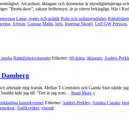
rottslighet. Att poliser, åklagare och domstolar är myndighetsjäviga och
es ”Brotts-ikon”, saknar helhetssyn, är ju ytterst beklagligt. Här i R
minering
Lagar, regler och politik
Polis och polismyndighet
Rättslöshet
nering
,
Erixon
,
Gunnar Malm
,
hets
,
Ingemar Skogö
,
Leif GW Persson
,
h media
Rättslöshetsväsendet
Etiketter:
69-åring
,
åklagare
,
Anders Perkl
l Damberg
 och arbetade mig framåt. Mellan T-Centralen och Gamla Stan nådde jag 
”. Snabbt lade jag till: ”Det är jag som…
Read More »
beklagliga konsekvenser
Etiketter:
Anders Perklev
,
Annika Canaki
,
brot
demokrat
,
Trafikverket
,
vägsalt