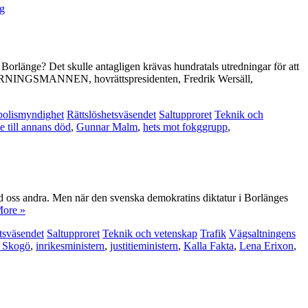
og
nge? Det skulle antagligen krävas hundratals utredningar för att
ka GÄRNINGSMANNEN, hovrättspresidenten, Fredrik Wersäll,
 polismyndighet
Rättslöshetsväsendet
Saltupproret
Teknik och
e till annans död
,
Gunnar Malm
,
hets mot fokggrupp
,
ed oss andra. Men när den svenska demokratins diktatur i Borlänges
ore »
tsväsendet
Saltupproret
Teknik och vetenskap
Trafik
Vägsaltningens
 Skogö
,
inrikesministern
,
justitieministern
,
Kalla Fakta
,
Lena Erixon
,