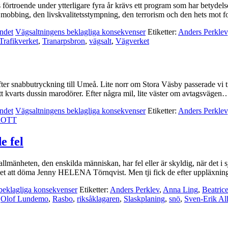
 förtroende under ytterligare fyra år krävs ett program som har betydel
 den mobbing, den livskvalitetsstympning, den terrorism och den hets m
ndet
Vägsaltningens beklagliga konsekvenser
Etiketter:
Anders Perklev
Trafikverket
,
Tranarpsbron
,
vägsalt
,
Vägverket
ter snabbutryckning till Umeå. Lite norr om Stora Väsby passerade vi t
tt kvarts dussin marodörer. Efter några mil, lite väster om avtagsväge
ndet
Vägsaltningens beklagliga konsekvenser
Etiketter:
Anders Perklev
ROTT
e fel
lmänheten, den enskilda människan, har fel eller är skyldig, när det i s
et att döma Jenny HELENA Törnqvist. Men tji fick de efter uppläxn
beklagliga konsekvenser
Etiketter:
Anders Perklev
,
Anna Ling
,
Beatric
,
Olof Lundemo
,
Rasbo
,
riksåklagaren
,
Slaskplaning
,
snö
,
Sven-Erik A