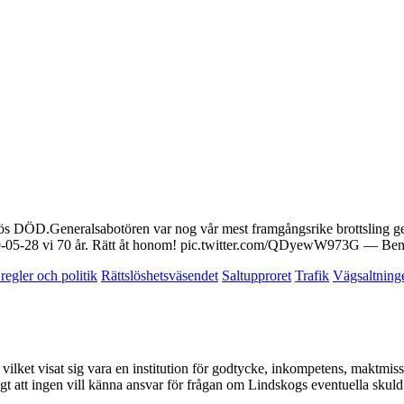
ös DÖD.Generalsabotören var nog vår mest framgångsrike brottsli
19-05-28 vi 70 år. Rätt åt honom! pic.twitter.com/QDyewW973G — Be
regler och politik
Rättslöshetsväsendet
Saltupproret
Trafik
Vägsaltning
, vilket visat sig vara en institution för godtycke, inkompetens, maktmi
gligt att ingen vill känna ansvar för frågan om Lindskogs eventuella sk