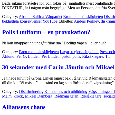
Båda saknar förståelse för, och fokus på, samhällets mest omfattande b
DIKTATUR, är i någon mån begripligt. Men att Persson, det fria Sverig
Category:
Absolut Saltfria Vägpartiet
Brott mot mänskligheten
Diskri
beklagliga konsekvenser
YouTube
Etiketter:
Anders Perklev
,
diskrimi
Polis i uniform – en provokation?
Ni kan knappast ha undgått filmerna ”Dödligt vapen”, eller hur?
Category:
Brott mot mänskligheten
Lagar, regler och politik
Press oc
Åhlund
,
Per G. Lindell
,
Per Lindell
,
pistol
,
polis
,
Riksåklagare
,
TT
30 sekunder med Carin Jämtin och Mikae
Jag hade klivit på Gröna Linjen längst bak i tåget vid Rådmansgatan
till direkt. ”Vi måste få till stånd en lag som förbjuder all vägsaltning
Category:
Diskriminering
Kompetens och utbildning
Vägsaltningens 
Malm
,
krock
,
Mikael Damberg
,
Rådmansgatan
,
Riksåklagare
,
social
Alliansens chans