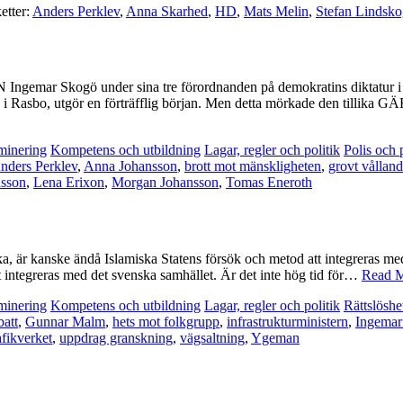
etter:
Anders Perklev
,
Anna Skarhed
,
HD
,
Mats Melin
,
Stefan Lindsk
 Skogö under sina tre förordnanden på demokratins diktatur i Borlä
e, i Rasbo, utgör en förträfflig början. Men detta mörkade den tilli
minering
Kompetens och utbildning
Lagar, regler och politik
Polis och
nders Perklev
,
Anna Johansson
,
brott mot mänskligheten
,
grovt vålland
asson
,
Lena Erixon
,
Morgan Johansson
,
Tomas Eneroth
ka, är kanske ändå Islamiska Statens försök och metod att integreras m
t integreras med det svenska samhället. Är det inte hög tid för…
Read M
minering
Kompetens och utbildning
Lagar, regler och politik
Rättslöshe
batt
,
Gunnar Malm
,
hets mot folkgrupp
,
infrastrukturministern
,
Ingemar
afikverket
,
uppdrag granskning
,
vägsaltning
,
Ygeman