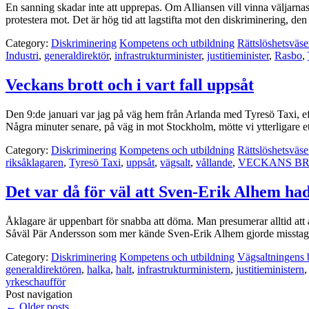
En sanning skadar inte att upprepas. Om Alliansen vill vinna väljarnas
protestera mot. Det är hög tid att lagstifta mot den diskriminering,
Category:
Diskriminering
Kompetens och utbildning
Rättslöshetsväse
Industri
,
generaldirektör
,
infrastrukturminister
,
justitieminister
,
Rasbo
,
Veckans brott och i vart fall uppsåt
Den 9:de januari var jag på väg hem från Arlanda med Tyresö Taxi, ef
Några minuter senare, på väg in mot Stockholm, mötte vi ytterligare e
Category:
Diskriminering
Kompetens och utbildning
Rättslöshetsväse
riksåklagaren
,
Tyresö Taxi
,
uppsåt
,
vägsalt
,
vållande
,
VECKANS B
Det var då för väl att Sven-Erik Alhem had
Åklagare är uppenbart för snabba att döma. Man presumerar alltid att al
Såväl Pär Andersson som mer kände Sven-Erik Alhem gjorde misstag
Category:
Diskriminering
Kompetens och utbildning
Vägsaltningens 
generaldirektören
,
halka
,
halt
,
infrastrukturministern
,
justitieministern
yrkeschaufför
Post navigation
←
Older posts