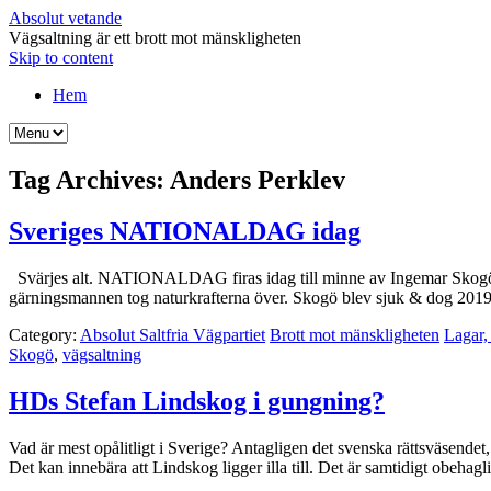
Absolut vetande
Vägsaltning är ett brott mot mänskligheten
Skip to content
Hem
Tag Archives:
Anders Perklev
Sveriges NATIONALDAG idag
Svärjes alt. NATIONALDAG firas idag till minne av Ingemar Skog
gärningsmannen tog naturkrafterna över. Skogö blev sjuk & dog 20
Category:
Absolut Saltfria Vägpartiet
Brott mot mänskligheten
Lagar, 
Skogö
,
vägsaltning
HDs Stefan Lindskog i gungning?
Vad är mest opålitligt i Sverige? Antagligen det svenska rättsväsendet
Det kan innebära att Lindskog ligger illa till. Det är samtidigt obeha