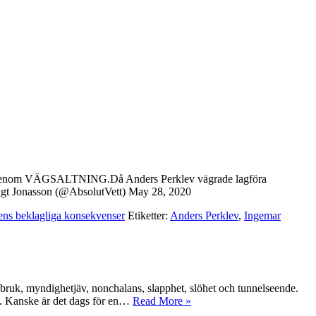
ng genom VÄGSALTNING.Då Anders Perklev vägrade lagföra
ngt Jonasson (@AbsolutVett) May 28, 2020
ens beklagliga konsekvenser
Etiketter:
Anders Perklev
,
Ingemar
ssbruk, myndighetjäv, nonchalans, slapphet, slöhet och tunnelseende.
uld. Kanske är det dags för en…
Read More »