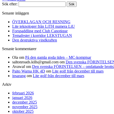
Sök efter:
Senaste inläggen
ÖVERKLAGAN OCH RESNING
Lite teknologer från LiTH numera LiU
Forspaddling med Club Canotique
Temafester i korridor LEKSTUGAN
Den destruktiva vindkraften
Senaste kommentarer
Ola
om
På den gamla goda tiden – MC-kompisar
saltonroads.kills@gmail.com
om
Den svenska FÖRINTELSEN – om
Avawaf
om
Den svenska FÖRINTELSEN – omfattande brottslighe
Paito Warna HK 4D
om
Lite golf från december till mars
jpsarang
om
Lite golf från december till mars
Arkiv
februari 2026
januari 2026
december 2025
november 2025
oktober 2025