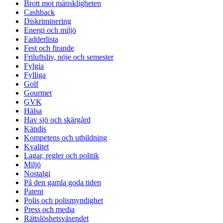
Brott mot mänskligheten
Cashback
Diskriminering
Energi och miljö
Fadderlista
Fest och firande
Friluftsliv, nöje och semester
Fylgia
Fylliga
Golf
Gourmet
GVK
Hälsa
Hav sjö och skärgård
Kändis
Kompetens och utbildning
Kvalitet
Lagar, regler och politik
Miljö
Nostalgi
På den gamla goda tiden
Patent
Polis och polismyndighet
Press och media
Rättslöshetsväsendet