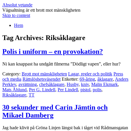
Absolut vetande
Vägsaltning är ett brott mot mänskligheten
Skip to content
Hem
Tag Archives:
Riksåklagare
Polis i uniform – en provokation?
Ni kan knappast ha undgått filmerna ”Dödligt vapen”, eller hur?
Category:
Brott mot mänskligheten
Lagar, regler och politik
Press
och media
Rättslöshetsväsendet
Etiketter:
69-åring
,
åklagare
,
Anders
Perklev
,
avrättning
,
chefsåklagare
,
Husby
,
kniv
,
Malin Ekmark
,
Mats Åhlund
,
Per G. Lindell
,
Per Lindell
,
pistol
,
polis
,
Riksåklagare
,
TT
30 sekunder med Carin Jämtin och
Mikael Damberg
Jag hade klivit på Gröna Linjen längst bak i tåget vid Rådmansgatan