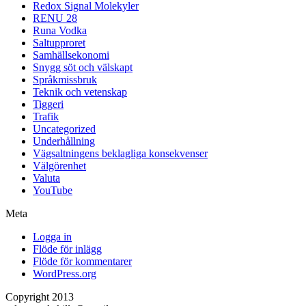
Redox Signal Molekyler
RENU 28
Runa Vodka
Saltupproret
Samhällsekonomi
Snygg söt och välskapt
Språkmissbruk
Teknik och vetenskap
Tiggeri
Trafik
Uncategorized
Underhållning
Vägsaltningens beklagliga konsekvenser
Välgörenhet
Valuta
YouTube
Meta
Logga in
Flöde för inlägg
Flöde för kommentarer
WordPress.org
Copyright 2013