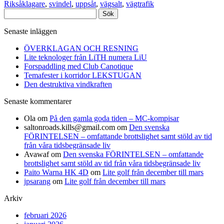
Riksåklagare
,
svindel
,
uppsåt
,
vägsalt
,
vägtrafik
Sök
efter:
Senaste inläggen
ÖVERKLAGAN OCH RESNING
Lite teknologer från LiTH numera LiU
Forspaddling med Club Canotique
Temafester i korridor LEKSTUGAN
Den destruktiva vindkraften
Senaste kommentarer
Ola
om
På den gamla goda tiden – MC-kompisar
saltonroads.kills@gmail.com
om
Den svenska
FÖRINTELSEN – omfattande brottslighet samt stöld av tid
från våra tidsbegränsade liv
Avawaf
om
Den svenska FÖRINTELSEN – omfattande
brottslighet samt stöld av tid från våra tidsbegränsade liv
Paito Warna HK 4D
om
Lite golf från december till mars
jpsarang
om
Lite golf från december till mars
Arkiv
februari 2026