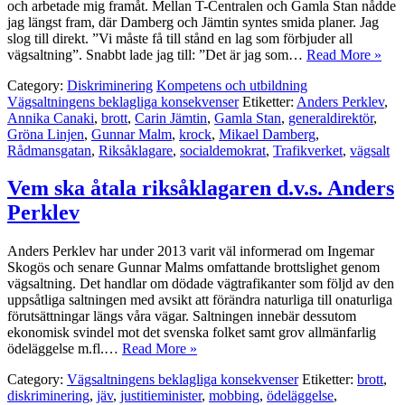
och arbetade mig framåt. Mellan T-Centralen och Gamla Stan nådde
jag längst fram, där Damberg och Jämtin syntes smida planer. Jag
slog till direkt. ”Vi måste få till stånd en lag som förbjuder all
vägsaltning”. Snabbt lade jag till: ”Det är jag som…
Read More »
Category:
Diskriminering
Kompetens och utbildning
Vägsaltningens beklagliga konsekvenser
Etiketter:
Anders Perklev
,
Annika Canaki
,
brott
,
Carin Jämtin
,
Gamla Stan
,
generaldirektör
,
Gröna Linjen
,
Gunnar Malm
,
krock
,
Mikael Damberg
,
Rådmansgatan
,
Riksåklagare
,
socialdemokrat
,
Trafikverket
,
vägsalt
Vem ska åtala riksåklagaren d.v.s. Anders
Perklev
Anders Perklev har under 2013 varit väl informerad om Ingemar
Skogös och senare Gunnar Malms omfattande brottslighet genom
vägsaltning. Det handlar om dödade vägtrafikanter som följd av den
uppsåtliga saltningen med avsikt att förändra naturliga till onaturliga
förutsättningar längs våra vägar. Saltningen innebär dessutom
ekonomisk svindel mot det svenska folket samt grov allmänfarlig
ödeläggelse m.fl.…
Read More »
Category:
Vägsaltningens beklagliga konsekvenser
Etiketter:
brott
,
diskriminering
,
jäv
,
justitieminister
,
mobbing
,
ödeläggelse
,