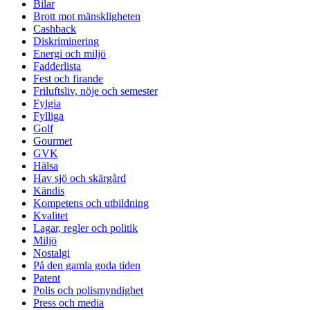
Bilar
Brott mot mänskligheten
Cashback
Diskriminering
Energi och miljö
Fadderlista
Fest och firande
Friluftsliv, nöje och semester
Fylgia
Fylliga
Golf
Gourmet
GVK
Hälsa
Hav sjö och skärgård
Kändis
Kompetens och utbildning
Kvalitet
Lagar, regler och politik
Miljö
Nostalgi
På den gamla goda tiden
Patent
Polis och polismyndighet
Press och media