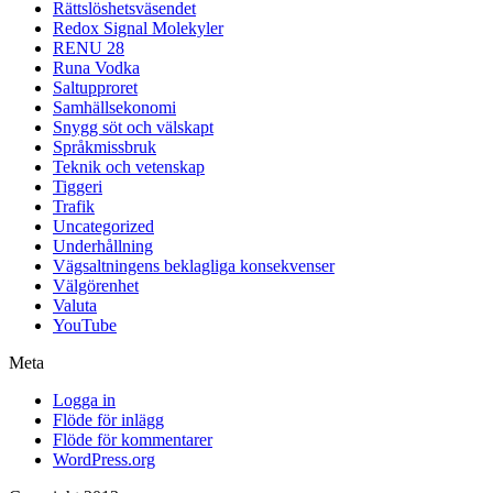
Rättslöshetsväsendet
Redox Signal Molekyler
RENU 28
Runa Vodka
Saltupproret
Samhällsekonomi
Snygg söt och välskapt
Språkmissbruk
Teknik och vetenskap
Tiggeri
Trafik
Uncategorized
Underhållning
Vägsaltningens beklagliga konsekvenser
Välgörenhet
Valuta
YouTube
Meta
Logga in
Flöde för inlägg
Flöde för kommentarer
WordPress.org