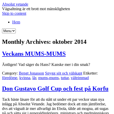
Absolut vetande
Vägsaltning är ett brott mot mänskligheten
Skip to content
Hem
Monthly Archives:
oktober 2014
Veckans MUMS-MUMS
Äntligen! Vad säger du Hans? Kanske mer i din smak?
Category:
Bengt Jonasson
Snygg söt och välskapt
Etiketter:
föredöme
,
kvinna
,
lår
,
mums-mums
,
tuttar
,
vältrimmad
Don Gustavo Golf Cup och fest på Korfu
Tack bäste läsare för att du stått ut under ett par veckor utan nya
inlägg på Absolut Vetande. Jag bedömer dock att min jämförelse,
dvs att vägsalt är mer allvarligt än Ebola, tålde att mogna, att sugas
på och sätta sig i generaldirektörers, ministrars och medmänniskors