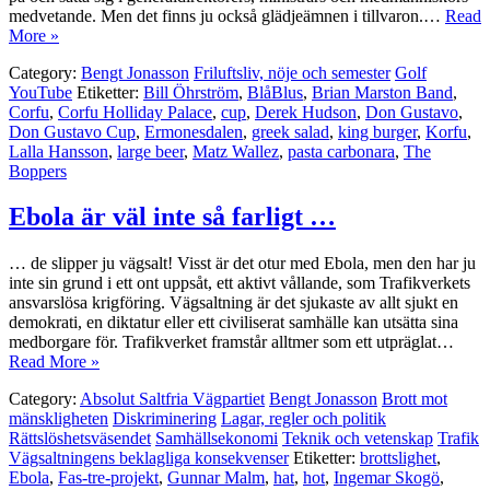
medvetande. Men det finns ju också glädjeämnen i tillvaron.…
Read
More »
Category:
Bengt Jonasson
Friluftsliv, nöje och semester
Golf
YouTube
Etiketter:
Bill Öhrström
,
BlåBlus
,
Brian Marston Band
,
Corfu
,
Corfu Holliday Palace
,
cup
,
Derek Hudson
,
Don Gustavo
,
Don Gustavo Cup
,
Ermonesdalen
,
greek salad
,
king burger
,
Korfu
,
Lalla Hansson
,
large beer
,
Matz Wallez
,
pasta carbonara
,
The
Boppers
Ebola är väl inte så farligt …
… de slipper ju vägsalt! Visst är det otur med Ebola, men den har ju
inte sin grund i ett ont uppsåt, ett aktivt vållande, som Trafikverkets
ansvarslösa krigföring. Vägsaltning är det sjukaste av allt sjukt en
demokrati, en diktatur eller ett civiliserat samhälle kan utsätta sina
medborgare för. Trafikverket framstår alltmer som ett utpräglat…
Read More »
Category:
Absolut Saltfria Vägpartiet
Bengt Jonasson
Brott mot
mänskligheten
Diskriminering
Lagar, regler och politik
Rättslöshetsväsendet
Samhällsekonomi
Teknik och vetenskap
Trafik
Vägsaltningens beklagliga konsekvenser
Etiketter:
brottslighet
,
Ebola
,
Fas-tre-projekt
,
Gunnar Malm
,
hat
,
hot
,
Ingemar Skogö
,