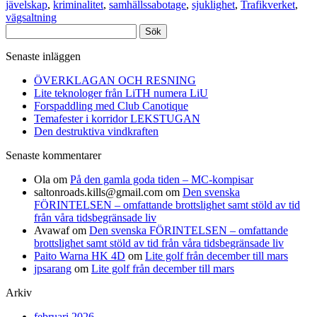
jävelskap
,
kriminalitet
,
samhällssabotage
,
sjuklighet
,
Trafikverket
,
vägsaltning
Sök
efter:
Senaste inläggen
ÖVERKLAGAN OCH RESNING
Lite teknologer från LiTH numera LiU
Forspaddling med Club Canotique
Temafester i korridor LEKSTUGAN
Den destruktiva vindkraften
Senaste kommentarer
Ola
om
På den gamla goda tiden – MC-kompisar
saltonroads.kills@gmail.com
om
Den svenska
FÖRINTELSEN – omfattande brottslighet samt stöld av tid
från våra tidsbegränsade liv
Avawaf
om
Den svenska FÖRINTELSEN – omfattande
brottslighet samt stöld av tid från våra tidsbegränsade liv
Paito Warna HK 4D
om
Lite golf från december till mars
jpsarang
om
Lite golf från december till mars
Arkiv
februari 2026