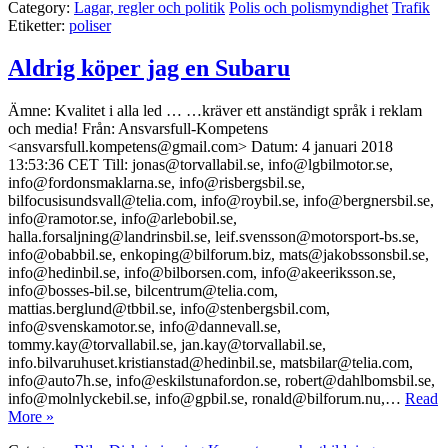
Category:
Lagar, regler och politik
Polis och polismyndighet
Trafik
Etiketter:
poliser
Aldrig köper jag en Subaru
Ämne: Kvalitet i alla led … …kräver ett anständigt språk i reklam
och media! Från: Ansvarsfull-Kompetens
<ansvarsfull.kompetens@gmail.com> Datum: 4 januari 2018
13:53:36 CET Till: jonas@torvallabil.se, info@lgbilmotor.se,
info@fordonsmaklarna.se, info@risbergsbil.se,
bilfocusisundsvall@telia.com, info@roybil.se, info@bergnersbil.se,
info@ramotor.se, info@arlebobil.se,
halla.forsaljning@landrinsbil.se, leif.svensson@motorsport-bs.se,
info@obabbil.se, enkoping@bilforum.biz, mats@jakobssonsbil.se,
info@hedinbil.se, info@bilborsen.com, info@akeeriksson.se,
info@bosses-bil.se, bilcentrum@telia.com,
mattias.berglund@tbbil.se, info@stenbergsbil.com,
info@svenskamotor.se, info@dannevall.se,
tommy.kay@torvallabil.se, jan.kay@torvallabil.se,
info.bilvaruhuset.kristianstad@hedinbil.se, matsbilar@telia.com,
info@auto7h.se, info@eskilstunafordon.se, robert@dahlbomsbil.se,
info@molnlyckebil.se, info@gpbil.se, ronald@bilforum.nu,…
Read
More »