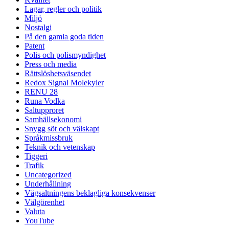
Lagar, regler och politik
Miljö
Nostalgi
På den gamla goda tiden
Patent
Polis och polismyndighet
Press och media
Rättslöshetsväsendet
Redox Signal Molekyler
RENU 28
Runa Vodka
Saltupproret
Samhällsekonomi
Snygg söt och välskapt
Språkmissbruk
Teknik och vetenskap
Tiggeri
Trafik
Uncategorized
Underhållning
Vägsaltningens beklagliga konsekvenser
Välgörenhet
Valuta
YouTube