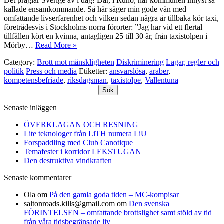
Det präglar Sverige av i dag! Där, i Runö, har kommunen inhyst så
kallade ensamkommande. Så här säger min gode vän med
omfattande livserfarenhet och vilken sedan några år tillbaka kör taxi,
företrädesvis i Stockholms norra förorter: ”Jag har vid ett flertal
tillfällen kört en kvinna, antagligen 25 till 30 år, från taxistolpen i
Mörby…
Read More »
Category:
Brott mot mänskligheten
Diskriminering
Lagar, regler och
politik
Press och media
Etiketter:
ansvarslösa
,
araber
,
kompetensbefriade
,
riksdagsman
,
taxistolpe
,
Vallentuna
Sök
efter:
Senaste inläggen
ÖVERKLAGAN OCH RESNING
Lite teknologer från LiTH numera LiU
Forspaddling med Club Canotique
Temafester i korridor LEKSTUGAN
Den destruktiva vindkraften
Senaste kommentarer
Ola
om
På den gamla goda tiden – MC-kompisar
saltonroads.kills@gmail.com
om
Den svenska
FÖRINTELSEN – omfattande brottslighet samt stöld av tid
från våra tidsbegränsade liv