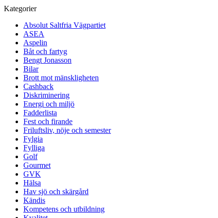
Kategorier
Absolut Saltfria Vägpartiet
ASEA
Aspelin
Båt och fartyg
Bengt Jonasson
Bilar
Brott mot mänskligheten
Cashback
Diskriminering
Energi och miljö
Fadderlista
Fest och firande
Friluftsliv, nöje och semester
Fylgia
Fylliga
Golf
Gourmet
GVK
Hälsa
Hav sjö och skärgård
Kändis
Kompetens och utbildning
Kvalitet