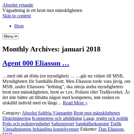
Absolut vetande
Vägsaltning är ett brott mot mänskligheten
Skip to content
Hem
Monthly Archives:
januari 2018
Agent 000 Eliasson …
…med rätt att döda (en myndighet) … …går nu vidare till MSB,
Myndigheten för Samhälls-Brott. Men Eliasson torde vara jävig, om
MSB, under Eliassons ”ledning”, ska stävja andra myndigheters
brott mot mänskligheten, brott av t.ex. Polisen eller Trafikverket. Är
det inte bättre att tillsätta någon med kompetens, inte endast en
utskälld individ med en långt…
Read More »
Category:
Absolut Saltfria Vägpartiet
Brott mot mänskligheten
Diskriminering
Kompetens och utbildning
Lagar, regler och politik
Polis och polismyndighet
Saltupproret
Samhällsekonomi
Trafik
Vägsaltningens beklagliga konsekvenser
Etiketter:
Dan Eliasson
,