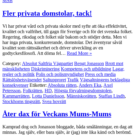
MSB
Fler privata domstolar, tack!
Vi har privat vård och privata skolor med syfte att öka effektivitet,
kvalitet och valfrihet, till gagn för Sverige och för det svenska folket.
Regering, riksdag och folket står bakom och stödjer detta. Men vi
har inga privata, konkurrerande, domstolar. Det äventyrar såväl
kvalitet som rättssäkerhet och driver utveckling av en
godtyckesfilosofi. Att döma fel…
Read More »
Category:
Absolut Saltfria Vägpartiet
Bengt Jonasson
Brott mot
mänskligheten
Diskriminering
Kompetens och utbildning
Lagar,
regler och politik
Polis och polismyndighet
Press och media
Rättslöshetsväsendet
Saltupproret
Trafik
Vägsaltningens beklagliga
konsekvenser
Etiketter:
Absoluta rätten
,
Anders Eka
,
Axel
Petersson
,
Folkrätten
,
HD
,
Högsta förvalrningsdomstolen
,
Kammarrätten
,
Lotta Danielsson
,
Människorätten
,
Staffan Lindh
,
Stockhoms tingsrätt
,
Svea hovrätt
Åter dax för Veckans Mums-Mums
Kamprad dog och Jonasson bloggade, båda smålänningar, en dag att
minnas. Jag själv, eller bara själv, är (jag) inte lika känd och berömd.