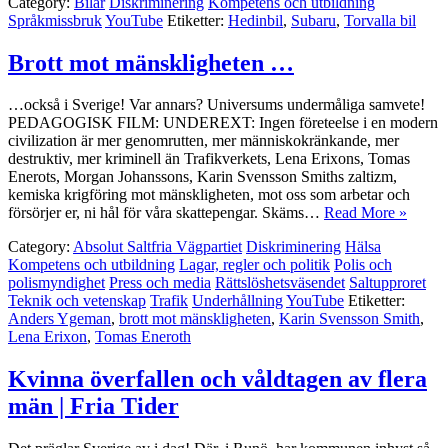
Category:
Bilar
Diskriminering
Kompetens och utbildning
Språkmissbruk
YouTube
Etiketter:
Hedinbil
,
Subaru
,
Torvalla bil
Brott mot mänskligheten …
…också i Sverige! Var annars? Universums undermåliga samvete!
PEDAGOGISK FILM: UNDEREXT: Ingen företeelse i en modern
civilization är mer genomrutten, mer människokränkande, mer
destruktiv, mer kriminell än Trafikverkets, Lena Erixons, Tomas
Enerots, Morgan Johanssons, Karin Svensson Smiths zaltizm,
kemiska krigföring mot mänskligheten, mot oss som arbetar och
försörjer er, ni hål för våra skattepengar. Skäms…
Read More »
Category:
Absolut Saltfria Vägpartiet
Diskriminering
Hälsa
Kompetens och utbildning
Lagar, regler och politik
Polis och
polismyndighet
Press och media
Rättslöshetsväsendet
Saltupproret
Teknik och vetenskap
Trafik
Underhållning
YouTube
Etiketter:
Anders Ygeman
,
brott mot mänskligheten
,
Karin Svensson Smith
,
Lena Erixon
,
Tomas Eneroth
Kvinna överfallen och våldtagen av flera
män | Fria Tider