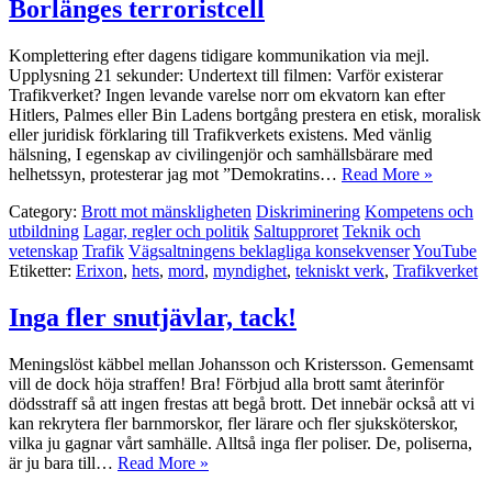
Borlänges terroristcell
Komplettering efter dagens tidigare kommunikation via mejl.
Upplysning 21 sekunder: Undertext till filmen: Varför existerar
Trafikverket? Ingen levande varelse norr om ekvatorn kan efter
Hitlers, Palmes eller Bin Ladens bortgång prestera en etisk, moralisk
eller juridisk förklaring till Trafikverkets existens. Med vänlig
hälsning, I egenskap av civilingenjör och samhällsbärare med
helhetssyn, protesterar jag mot ”Demokratins…
Read More »
Category:
Brott mot mänskligheten
Diskriminering
Kompetens och
utbildning
Lagar, regler och politik
Saltupproret
Teknik och
vetenskap
Trafik
Vägsaltningens beklagliga konsekvenser
YouTube
Etiketter:
Erixon
,
hets
,
mord
,
myndighet
,
tekniskt verk
,
Trafikverket
Inga fler snutjävlar, tack!
Meningslöst käbbel mellan Johansson och Kristersson. Gemensamt
vill de dock höja straffen! Bra! Förbjud alla brott samt återinför
dödsstraff så att ingen frestas att begå brott. Det innebär också att vi
kan rekrytera fler barnmorskor, fler lärare och fler sjuksköterskor,
vilka ju gagnar vårt samhälle. Alltså inga fler poliser. De, poliserna,
är ju bara till…
Read More »