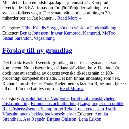
Men det är bara en tidsfråga. Jag är ju endast 71. Kamprad
utvecklade IKEA. Jonasson förbjöd/förbjuder saltning av det
svenska folkets vägar. Det senare värt storleksordningen 30
miljarder per år. Jag känner…
Read More »
Category:
Hälsa
Kändis
Snygg söt och välskapt
Underhållning
Etiketter:
Bengt Jonasson
,
Ingvar Kamprad
,
Kamprad
,
MeToo
,
Susan Sarandon
,
vägsaltning
Förslag till ny grundlag
Det bör skrivas in i svensk grundlag att en riksdagsman ska vara
kompetent. Nu existerar inga sådana självklara krav. Det innebär
dock inte att samtliga av dagens svenska riksdagsmän är 100-
procentigt kompetensbefriade. Det kan finnas undantag som t.ex.
Richard Jumshof eller Paula Bieler men också Jan Björklund, lyckas
till och från med att lysa upp…
Read More »
Category:
Absolut Saltfria Vägpartiet
Brott mot mänskligheten
Diskriminering
Kompetens och utbildning
Lagar, regler och politik
Rättslöshetsväsendet
Saltupproret
Teknik och vetenskap
Trafik
Vägsaltningens beklagliga konsekvenser
Etiketter:
Annika
Strandhäll
,
Åsa Regnér
,
Birgitta Ohlsson
,
Lena Erixon