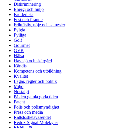
Diskriminering
Energi och miljö
Fadderlista
Fest och firande
Friluftsliv, nöje och semester
Fylgia
Fylliga
Golf
Gourmet
GVK
Hälsa
Hav sjö och skärgård
Kändis
Kompetens och utbildning
Kvalitet
Lagar, regler och politik
Miljö
Nostalgi
På den gamla goda tiden
Patent
Polis och polismyndighet
Press och media
Rättslöshetsväsendet
Redox Signal Molekyler
RENU 28