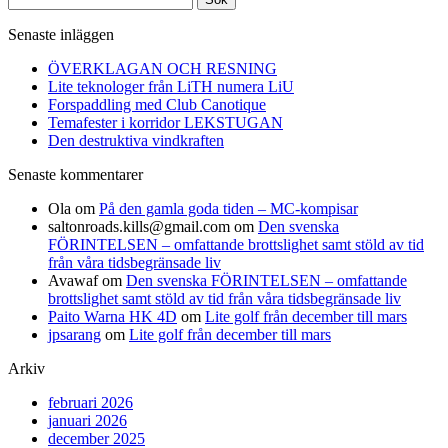
efter:
Senaste inläggen
ÖVERKLAGAN OCH RESNING
Lite teknologer från LiTH numera LiU
Forspaddling med Club Canotique
Temafester i korridor LEKSTUGAN
Den destruktiva vindkraften
Senaste kommentarer
Ola
om
På den gamla goda tiden – MC-kompisar
saltonroads.kills@gmail.com
om
Den svenska
FÖRINTELSEN – omfattande brottslighet samt stöld av tid
från våra tidsbegränsade liv
Avawaf
om
Den svenska FÖRINTELSEN – omfattande
brottslighet samt stöld av tid från våra tidsbegränsade liv
Paito Warna HK 4D
om
Lite golf från december till mars
jpsarang
om
Lite golf från december till mars
Arkiv
februari 2026
januari 2026
december 2025