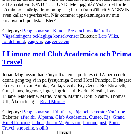
att han ritat en RONDELLHUND. Men jag, då? Vad är det för fel
på min konstnärliga framtoning. Jag har ju framställt ett VÄGSVIN,
även kallat vägverkssvin. När kommer uppskattningen av mitt
kreativa och politiska alster?
Category:
Bengt Jonasson
Kändis
Press och media
Trafik
Vägsaltningens beklagliga konsekvenser
Etiketter:
Lars Vilks
,
rondellhund
,
vägsvin
,
vägverkssvin
I Limone med Club Academica och Prima
Travel
Johan Magnusson hade ånyo fixat en superb resa till Alperna och
denna gång tog vi in på fyrstjärniga Grand Hotel Principe. Deltagare
på resan i år var: Annika, Anita, Cecilia Be, Cecilia Bo, Elisabeth,
Gun, Hans, Ingemar, Inger, Ingrid, Jarl, Karin, Kerstin, Lars,
Liliane, Madeleine, Marie, Marita, Martha, Rolf, Svante, Thomas,
Ulf, Åke och jag…
Read More »
Category:
Bengt Jonasson
Friluftsliv, nöje och semester
YouTube
Etiketter:
after ski
,
Alperna
,
Club Academica
,
Cuneo
,
Eja
,
Grand
Hotel Principe
,
Italien
,
Johan Magnusson
,
Limone
,
pist
,
Prima
Travel
,
shopping
,
stollift
Sök