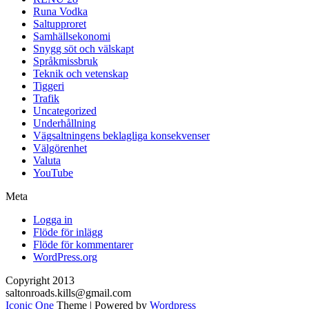
Runa Vodka
Saltupproret
Samhällsekonomi
Snygg söt och välskapt
Språkmissbruk
Teknik och vetenskap
Tiggeri
Trafik
Uncategorized
Underhållning
Vägsaltningens beklagliga konsekvenser
Välgörenhet
Valuta
YouTube
Meta
Logga in
Flöde för inlägg
Flöde för kommentarer
WordPress.org
Copyright 2013
saltonroads.kills@gmail.com
Iconic One
Theme | Powered by
Wordpress