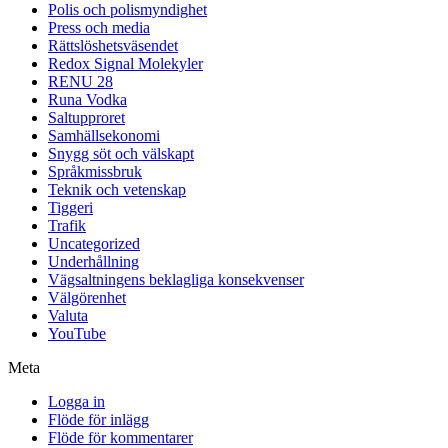
Polis och polismyndighet
Press och media
Rättslöshetsväsendet
Redox Signal Molekyler
RENU 28
Runa Vodka
Saltupproret
Samhällsekonomi
Snygg söt och välskapt
Språkmissbruk
Teknik och vetenskap
Tiggeri
Trafik
Uncategorized
Underhållning
Vägsaltningens beklagliga konsekvenser
Välgörenhet
Valuta
YouTube
Meta
Logga in
Flöde för inlägg
Flöde för kommentarer