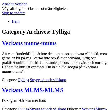
Absolut vetande
Vägsaltning är ett brott mot mänskligheten
Skip to content
Hem
Category Archives:
Fylliga
Veckans mums-mums
Att vara ”underklädd” är inte det samma som att vara välklädd, men
gärna en bit på väg. Varför inte också mer bekväm, luftig och
praktiskt uniform för hårt arbetande personal inom vård och omsorg.
Här ett lite kurvigt exempel. Du kan alltid googla på ”Veckans
mums-mums”.
Category:
Fylliga
Snygg söt och välskapt
Veckans MUMS-MUMS
Dax igen! Här kommer hon:
Category:
Fylliga
Snygg söt och välskapt
Etiketter:
Veckans Mums-