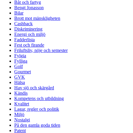
Båt och fartyg
Bengt Jonasson
Bilar
Brott mot mänskligheten
Cashback
Diskriminering
Energi och miljö
Fadderlista
Fest och firande
Friluftsliv, nöje och semester
Fylgia
Fylliga
Golf
Gourmet
GVK
Hälsa
Hav sjö och skärgård
Kändis
Kompetens och utbildning
Kvalitet
Lagar, regler och politik
Miljö
Nostalgi
På den gamla goda tiden
Patent