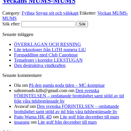
Veckans MUMS-MUMS
Category:
Fylliga
Snygg söt och välskapt
Etiketter:
Veckan MUMS-
MUMS
Sök efter:
Senaste inläggen
ÖVERKLAGAN OCH RESNING
Lite teknologer från LiTH numera LiU
Forspaddling med Club Canotique
Temafester i korridor LEKSTUGAN
Den destruktiva vindkraften
Senaste kommentarer
Ola
om
På den gamla goda tiden – MC-kompisar
saltonroads.kills@gmail.com
om
Den svenska
FÖRINTELSEN – omfattande brottslighet samt stöld av tid
från våra tidsbegränsade liv
Avawaf
om
Den svenska FÖRINTELSEN – omfattande
brottslighet samt stöld av tid från våra tidsbegränsade liv
Paito Warna HK 4D
om
Lite golf från december till mars
jpsarang
om
Lite golf från december till mars