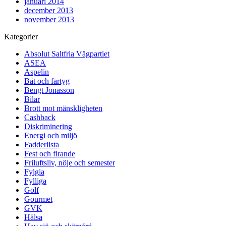
januari 2014
december 2013
november 2013
Kategorier
Absolut Saltfria Vägpartiet
ASEA
Aspelin
Båt och fartyg
Bengt Jonasson
Bilar
Brott mot mänskligheten
Cashback
Diskriminering
Energi och miljö
Fadderlista
Fest och firande
Friluftsliv, nöje och semester
Fylgia
Fylliga
Golf
Gourmet
GVK
Hälsa