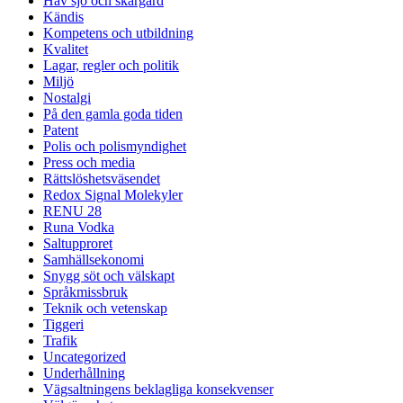
Hav sjö och skärgård
Kändis
Kompetens och utbildning
Kvalitet
Lagar, regler och politik
Miljö
Nostalgi
På den gamla goda tiden
Patent
Polis och polismyndighet
Press och media
Rättslöshetsväsendet
Redox Signal Molekyler
RENU 28
Runa Vodka
Saltupproret
Samhällsekonomi
Snygg söt och välskapt
Språkmissbruk
Teknik och vetenskap
Tiggeri
Trafik
Uncategorized
Underhållning
Vägsaltningens beklagliga konsekvenser