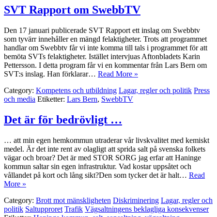
SVT Rapport om SwebbTV
Den 17 januari publicerade SVT Rapport ett inslag om Swebbtv
som tyvärr innehåller en mängd felaktigheter. Trots att programmet
handlar om Swebbtv får vi inte komma till tals i programmet för att
bemöta SVTs felaktigheter. Istället intervjuas Aftonbladets Karin
Pettersson. I detta program får vi en kommentar från Lars Bern om
SVT:s inslag. Han förklarar…
Read More »
Category:
Kompetens och utbildning
Lagar, regler och politik
Press
och media
Etiketter:
Lars Bern
,
SwebbTV
Det är för bedrövligt …
… att min egen hemkommun utraderar vår livskvalitet med kemiskt
medel. Är det inte rent av olagligt att sprida salt på svenska folkets
vägar och broar? Det är med STOR SORG jag erfar att Haninge
kommun saltar sin egen infrastruktur. Vad kostar uppsåtet och
vållandet på kort och lång sikt?Den som tycker det är halt…
Read
More »
Category:
Brott mot mänskligheten
Diskriminering
Lagar, regler och
politik
Saltupproret
Trafik
Vägsaltningens beklagliga konsekvenser