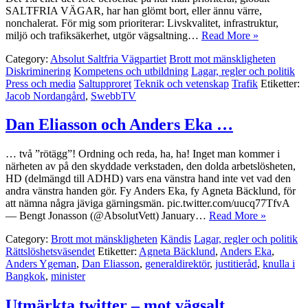
SALTFRIA VÄGAR, har han glömt bort, eller ännu värre,
nonchalerat. För mig som prioriterar: Livskvalitet, infrastruktur,
miljö och trafiksäkerhet, utgör vägsaltning…
Read More »
Category:
Absolut Saltfria Vägpartiet
Brott mot mänskligheten
Diskriminering
Kompetens och utbildning
Lagar, regler och politik
Press och media
Saltupproret
Teknik och vetenskap
Trafik
Etiketter:
Jacob Nordangård
,
SwebbTV
Dan Eliasson och Anders Eka …
… två ”rötägg”! Ordning och reda, ha, ha! Inget man kommer i
närheten av på den skyddade verkstaden, den dolda arbetslösheten,
HD (delmängd till ADHD) vars ena vänstra hand inte vet vad den
andra vänstra handen gör. Fy Anders Eka, fy Agneta Bäcklund, för
att nämna några jäviga gärningsmän. pic.twitter.com/uucq77TfvA
— Bengt Jonasson (@AbsolutVett) January…
Read More »
Category:
Brott mot mänskligheten
Kändis
Lagar, regler och politik
Rättslöshetsväsendet
Etiketter:
Agneta Bäcklund
,
Anders Eka
,
Anders Ygeman
,
Dan Eliasson
,
generaldirektör
,
justitieråd
,
knulla i
Bangkok
,
minister
Utmärkta twitter – mot vägsalt