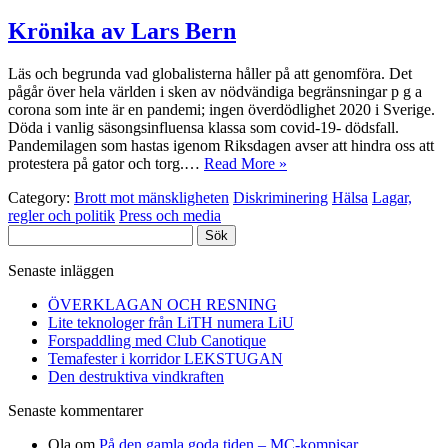
Krönika av Lars Bern
Läs och begrunda vad globalisterna håller på att genomföra. Det
pågår över hela världen i sken av nödvändiga begränsningar p g a
corona som inte är en pandemi; ingen överdödlighet 2020 i Sverige.
Döda i vanlig säsongsinfluensa klassa som covid-19- dödsfall.
Pandemilagen som hastas igenom Riksdagen avser att hindra oss att
protestera på gator och torg.…
Read More »
Category:
Brott mot mänskligheten
Diskriminering
Hälsa
Lagar,
regler och politik
Press och media
Sök
efter:
Senaste inläggen
ÖVERKLAGAN OCH RESNING
Lite teknologer från LiTH numera LiU
Forspaddling med Club Canotique
Temafester i korridor LEKSTUGAN
Den destruktiva vindkraften
Senaste kommentarer
Ola
om
På den gamla goda tiden – MC-kompisar