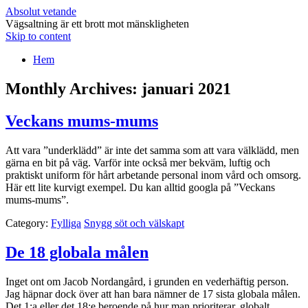
Absolut vetande
Vägsaltning är ett brott mot mänskligheten
Skip to content
Hem
Monthly Archives:
januari 2021
Veckans mums-mums
Att vara ”underklädd” är inte det samma som att vara välklädd, men
gärna en bit på väg. Varför inte också mer bekväm, luftig och
praktiskt uniform för hårt arbetande personal inom vård och omsorg.
Här ett lite kurvigt exempel. Du kan alltid googla på ”Veckans
mums-mums”.
Category:
Fylliga
Snygg söt och välskapt
De 18 globala målen
Inget ont om Jacob Nordangård, i grunden en vederhäftig person.
Jag häpnar dock över att han bara nämner de 17 sista globala målen.
Det 1:a eller det 18:e beroende på hur man prioriterar, globalt