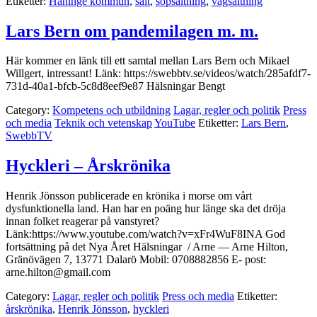
Etiketter:
Haninge kommun
,
salt
,
sopsaltning
,
vägsaltning
Lars Bern om pandemilagen m. m.
Här kommer en länk till ett samtal mellan Lars Bern och Mikael
Willgert, intressant! Länk: https://swebbtv.se/videos/watch/285afdf7-
731d-40a1-bfcb-5c8d8eef9e87 Hälsningar Bengt
Category:
Kompetens och utbildning
Lagar, regler och politik
Press
och media
Teknik och vetenskap
YouTube
Etiketter:
Lars Bern
,
SwebbTV
Hyckleri – Årskrönika
Henrik Jönsson publicerade en krönika i morse om vårt
dysfunktionella land. Han har en poäng hur länge ska det dröja
innan folket reagerar på vanstyret?
Länk:https://www.youtube.com/watch?v=xFr4WuF8INA God
fortsättning på det Nya Året Hälsningar / Arne — Arne Hilton,
Gränövägen 7, 13771 Dalarö Mobil: 0708882856 E- post:
arne.hilton@gmail.com
Category:
Lagar, regler och politik
Press och media
Etiketter:
årskrönika
,
Henrik Jönsson
,
hyckleri