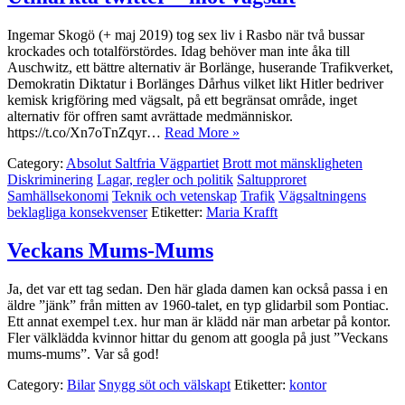
Ingemar Skogö (+ maj 2019) tog sex liv i Rasbo när två bussar
krockades och totalförstördes. Idag behöver man inte åka till
Auschwitz, ett bättre alternativ är Borlänge, huserande Trafikverket,
Demokratin Diktatur i Borlänges Dårhus vilket likt Hitler bedriver
kemisk krigföring med vägsalt, på ett begränsat område, inget
alternativ för offren samt avrättade medmänniskor.
https://t.co/Xn7oTnZqyr…
Read More »
Category:
Absolut Saltfria Vägpartiet
Brott mot mänskligheten
Diskriminering
Lagar, regler och politik
Saltupproret
Samhällsekonomi
Teknik och vetenskap
Trafik
Vägsaltningens
beklagliga konsekvenser
Etiketter:
Maria Krafft
Veckans Mums-Mums
Ja, det var ett tag sedan. Den här glada damen kan också passa i en
äldre ”jänk” från mitten av 1960-talet, en typ glidarbil som Pontiac.
Ett annat exempel t.ex. hur man är klädd när man arbetar på kontor.
Fler välklädda kvinnor hittar du genom att googla på just ”Veckans
mums-mums”. Var så god!
Category:
Bilar
Snygg söt och välskapt
Etiketter:
kontor