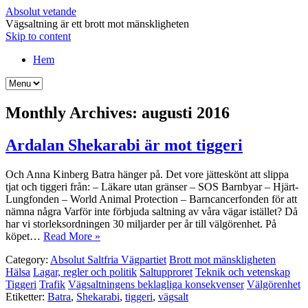
Absolut vetande
Vägsaltning är ett brott mot mänskligheten
Skip to content
Hem
Monthly Archives:
augusti 2016
Ardalan Shekarabi är mot tiggeri
Och Anna Kinberg Batra hänger på. Det vore jätteskönt att slippa
tjat och tiggeri från: – Läkare utan gränser – SOS Barnbyar – Hjärt-
Lungfonden – World Animal Protection – Barncancerfonden för att
nämna några Varför inte förbjuda saltning av våra vägar istället? Då
har vi storleksordningen 30 miljarder per år till välgörenhet. På
köpet…
Read More »
Category:
Absolut Saltfria Vägpartiet
Brott mot mänskligheten
Hälsa
Lagar, regler och politik
Saltupproret
Teknik och vetenskap
Tiggeri
Trafik
Vägsaltningens beklagliga konsekvenser
Välgörenhet
Etiketter:
Batra
,
Shekarabi
,
tiggeri
,
vägsalt