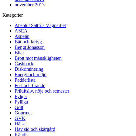
november 2013
Kategorier
Absolut Saltfria Vägpartiet
ASEA
Aspelin
Båt och fartyg
Bengt Jonasson
Bilar
Brott mot mänskligheten
Cashback
Diskriminering
Energi och miljö
Fadderlista
Fest och firande
Friluftsliv, nöje och semester
Fylgia
Fylliga
Golf
Gourmet
GVK
Hälsa
Hav sjö och skärgård
Kändis