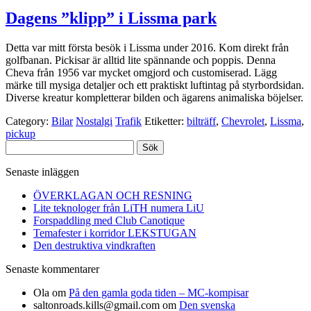
Dagens ”klipp” i Lissma park
Detta var mitt första besök i Lissma under 2016. Kom direkt från
golfbanan. Pickisar är alltid lite spännande och poppis. Denna
Cheva från 1956 var mycket omgjord och customiserad. Lägg
märke till mysiga detaljer och ett praktiskt luftintag på styrbordsidan.
Diverse kreatur kompletterar bilden och ägarens animaliska böjelser.
Category:
Bilar
Nostalgi
Trafik
Etiketter:
bilträff
,
Chevrolet
,
Lissma
,
pickup
Sök
efter:
Senaste inläggen
ÖVERKLAGAN OCH RESNING
Lite teknologer från LiTH numera LiU
Forspaddling med Club Canotique
Temafester i korridor LEKSTUGAN
Den destruktiva vindkraften
Senaste kommentarer
Ola
om
På den gamla goda tiden – MC-kompisar
saltonroads.kills@gmail.com
om
Den svenska