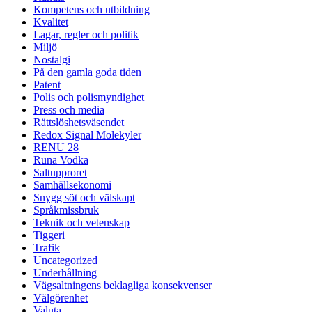
Kompetens och utbildning
Kvalitet
Lagar, regler och politik
Miljö
Nostalgi
På den gamla goda tiden
Patent
Polis och polismyndighet
Press och media
Rättslöshetsväsendet
Redox Signal Molekyler
RENU 28
Runa Vodka
Saltupproret
Samhällsekonomi
Snygg söt och välskapt
Språkmissbruk
Teknik och vetenskap
Tiggeri
Trafik
Uncategorized
Underhållning
Vägsaltningens beklagliga konsekvenser
Välgörenhet
Valuta