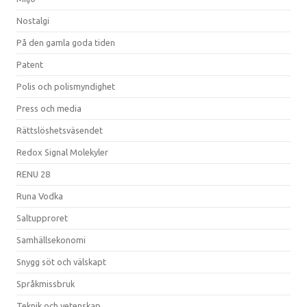
Nostalgi
På den gamla goda tiden
Patent
Polis och polismyndighet
Press och media
Rättslöshetsväsendet
Redox Signal Molekyler
RENU 28
Runa Vodka
Saltupproret
Samhällsekonomi
Snygg söt och välskapt
Språkmissbruk
Teknik och vetenskap