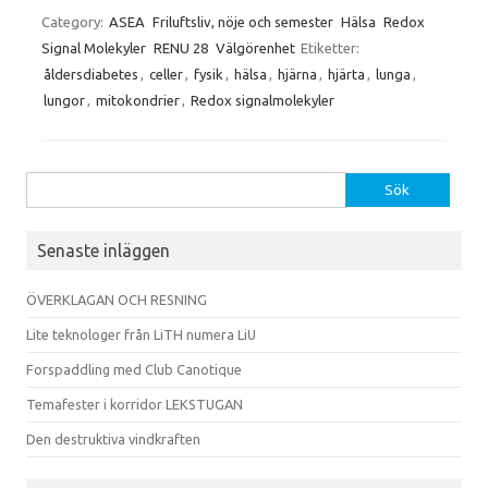
Category:
ASEA
Friluftsliv, nöje och semester
Hälsa
Redox
Signal Molekyler
RENU 28
Välgörenhet
Etiketter:
åldersdiabetes
,
celler
,
fysik
,
hälsa
,
hjärna
,
hjärta
,
lunga
,
lungor
,
mitokondrier
,
Redox signalmolekyler
Sök
efter:
Senaste inläggen
ÖVERKLAGAN OCH RESNING
Lite teknologer från LiTH numera LiU
Forspaddling med Club Canotique
Temafester i korridor LEKSTUGAN
Den destruktiva vindkraften