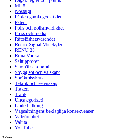
Lagar, regler och politik
Miljö
Nostalgi
På den gamla goda tiden
Patent
Polis och polismyndighet
Press och media
Rättslöshetsväsendet
Redox Signal Molekyler
RENU 28
Runa Vodka
Saltupproret
Samhällsekonomi
Snygg söt och välskapt
Språkmissbruk
Teknik och vetenskap
Tiggeri
Trafik
Uncategorized
Underhållning
Vägsaltningens beklagliga konsekvenser
Välgörenhet
Valuta
YouTube