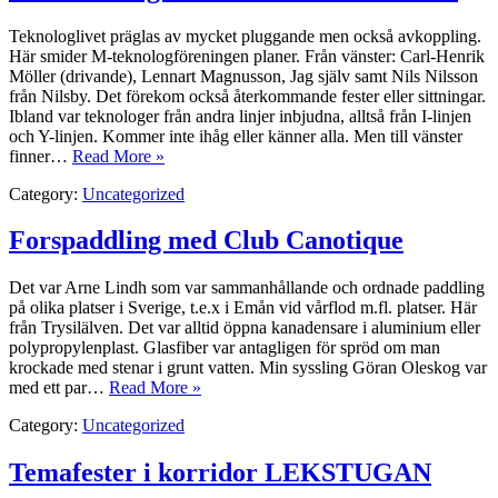
Teknologlivet präglas av mycket pluggande men också avkoppling.
Här smider M-teknologföreningen planer. Från vänster: Carl-Henrik
Möller (drivande), Lennart Magnusson, Jag själv samt Nils Nilsson
från Nilsby. Det förekom också återkommande fester eller sittningar.
Ibland var teknologer från andra linjer inbjudna, alltså från I-linjen
och Y-linjen. Kommer inte ihåg eller känner alla. Men till vänster
finner…
Read More »
Category:
Uncategorized
Forspaddling med Club Canotique
Det var Arne Lindh som var sammanhållande och ordnade paddling
på olika platser i Sverige, t.e.x i Emån vid vårflod m.fl. platser. Här
från Trysilälven. Det var alltid öppna kanadensare i aluminium eller
polypropylenplast. Glasfiber var antagligen för spröd om man
krockade med stenar i grunt vatten. Min syssling Göran Oleskog var
med ett par…
Read More »
Category:
Uncategorized
Temafester i korridor LEKSTUGAN