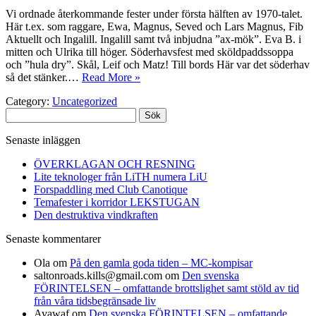
Vi ordnade återkommande fester under första hälften av 1970-talet.
Här t.ex. som raggare, Ewa, Magnus, Seved och Lars Magnus, Fib
Aktuellt och Ingalill. Ingalill samt två inbjudna ”ax-mök”. Eva B. i
mitten och Ulrika till höger. Söderhavsfest med sköldpaddssoppa
och ”hula dry”. Skål, Leif och Matz! Till bords Här var det söderhav
så det stänker.…
Read More »
Category:
Uncategorized
Sök
efter:
Senaste inläggen
ÖVERKLAGAN OCH RESNING
Lite teknologer från LiTH numera LiU
Forspaddling med Club Canotique
Temafester i korridor LEKSTUGAN
Den destruktiva vindkraften
Senaste kommentarer
Ola
om
På den gamla goda tiden – MC-kompisar
saltonroads.kills@gmail.com
om
Den svenska
FÖRINTELSEN – omfattande brottslighet samt stöld av tid
från våra tidsbegränsade liv
Avawaf
om
Den svenska FÖRINTELSEN – omfattande