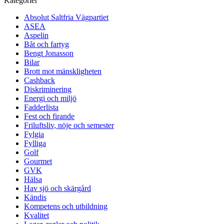
Kategorier
Absolut Saltfria Vägpartiet
ASEA
Aspelin
Båt och fartyg
Bengt Jonasson
Bilar
Brott mot mänskligheten
Cashback
Diskriminering
Energi och miljö
Fadderlista
Fest och firande
Friluftsliv, nöje och semester
Fylgia
Fylliga
Golf
Gourmet
GVK
Hälsa
Hav sjö och skärgård
Kändis
Kompetens och utbildning
Kvalitet