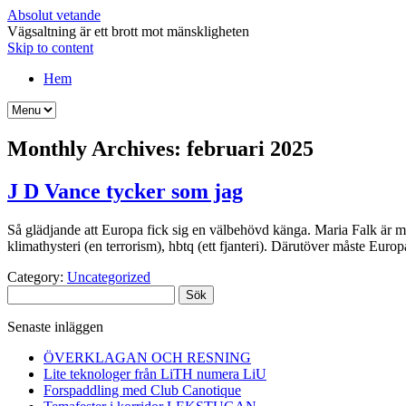
Absolut vetande
Vägsaltning är ett brott mot mänskligheten
Skip to content
Hem
Monthly Archives:
februari 2025
J D Vance tycker som jag
Så glädjande att Europa fick sig en välbehövd känga. Maria Falk är m
klimathysteri (en terrorism), hbtq (ett fjanteri). Därutöver måste Eur
Category:
Uncategorized
Sök
efter:
Senaste inläggen
ÖVERKLAGAN OCH RESNING
Lite teknologer från LiTH numera LiU
Forspaddling med Club Canotique