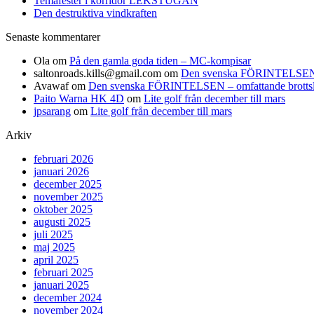
Temafester i korridor LEKSTUGAN
Den destruktiva vindkraften
Senaste kommentarer
Ola
om
På den gamla goda tiden – MC-kompisar
saltonroads.kills@gmail.com
om
Den svenska FÖRINTELSEN – om
Avawaf
om
Den svenska FÖRINTELSEN – omfattande brottslighe
Paito Warna HK 4D
om
Lite golf från december till mars
jpsarang
om
Lite golf från december till mars
Arkiv
februari 2026
januari 2026
december 2025
november 2025
oktober 2025
augusti 2025
juli 2025
maj 2025
april 2025
februari 2025
januari 2025
december 2024
november 2024