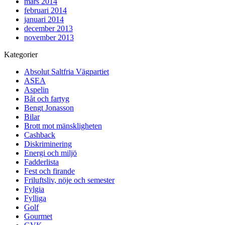
mars 2014
februari 2014
januari 2014
december 2013
november 2013
Kategorier
Absolut Saltfria Vägpartiet
ASEA
Aspelin
Båt och fartyg
Bengt Jonasson
Bilar
Brott mot mänskligheten
Cashback
Diskriminering
Energi och miljö
Fadderlista
Fest och firande
Friluftsliv, nöje och semester
Fylgia
Fylliga
Golf
Gourmet