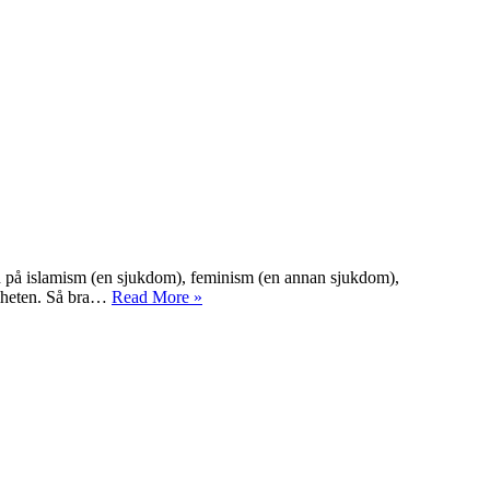
id på islamism (en sjukdom), feminism (en annan sjukdom),
friheten. Så bra…
Read More »