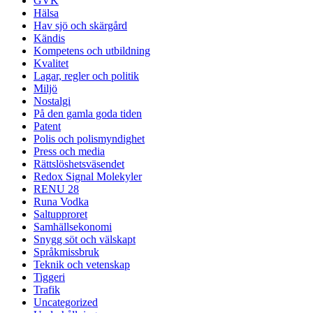
GVK
Hälsa
Hav sjö och skärgård
Kändis
Kompetens och utbildning
Kvalitet
Lagar, regler och politik
Miljö
Nostalgi
På den gamla goda tiden
Patent
Polis och polismyndighet
Press och media
Rättslöshetsväsendet
Redox Signal Molekyler
RENU 28
Runa Vodka
Saltupproret
Samhällsekonomi
Snygg söt och välskapt
Språkmissbruk
Teknik och vetenskap
Tiggeri
Trafik
Uncategorized