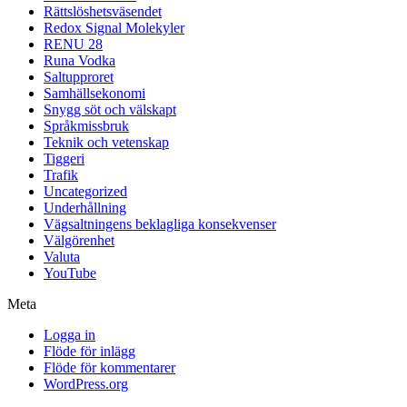
Rättslöshetsväsendet
Redox Signal Molekyler
RENU 28
Runa Vodka
Saltupproret
Samhällsekonomi
Snygg söt och välskapt
Språkmissbruk
Teknik och vetenskap
Tiggeri
Trafik
Uncategorized
Underhållning
Vägsaltningens beklagliga konsekvenser
Välgörenhet
Valuta
YouTube
Meta
Logga in
Flöde för inlägg
Flöde för kommentarer
WordPress.org