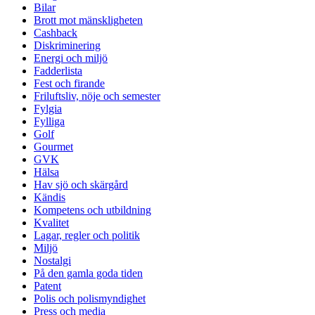
Bilar
Brott mot mänskligheten
Cashback
Diskriminering
Energi och miljö
Fadderlista
Fest och firande
Friluftsliv, nöje och semester
Fylgia
Fylliga
Golf
Gourmet
GVK
Hälsa
Hav sjö och skärgård
Kändis
Kompetens och utbildning
Kvalitet
Lagar, regler och politik
Miljö
Nostalgi
På den gamla goda tiden
Patent
Polis och polismyndighet
Press och media