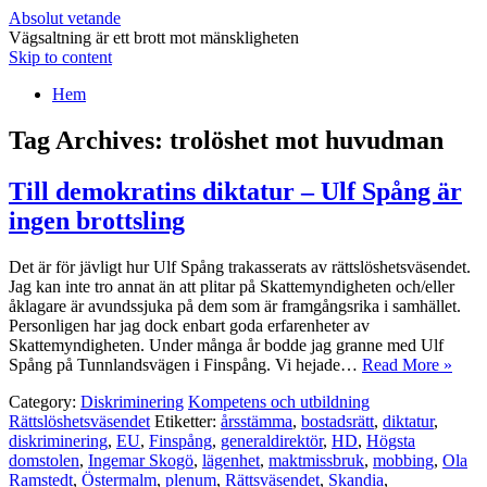
Absolut vetande
Vägsaltning är ett brott mot mänskligheten
Skip to content
Hem
Tag Archives:
trolöshet mot huvudman
Till demokratins diktatur – Ulf Spång är
ingen brottsling
Det är för jävligt hur Ulf Spång trakasserats av rättslöshetsväsendet.
Jag kan inte tro annat än att plitar på Skattemyndigheten och/eller
åklagare är avundssjuka på dem som är framgångsrika i samhället.
Personligen har jag dock enbart goda erfarenheter av
Skattemyndigheten. Under många år bodde jag granne med Ulf
Spång på Tunnlandsvägen i Finspång. Vi hejade…
Read More »
Category:
Diskriminering
Kompetens och utbildning
Rättslöshetsväsendet
Etiketter:
årsstämma
,
bostadsrätt
,
diktatur
,
diskriminering
,
EU
,
Finspång
,
generaldirektör
,
HD
,
Högsta
domstolen
,
Ingemar Skogö
,
lägenhet
,
maktmissbruk
,
mobbing
,
Ola
Ramstedt
,
Östermalm
,
plenum
,
Rättsväsendet
,
Skandia
,