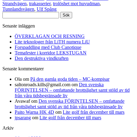
Strandvägen
,
trakasserier
,
trolöshet mot huvudman
,
Tunnlandsvägen
,
Ulf Spång
Sök
efter:
Senaste inläggen
ÖVERKLAGAN OCH RESNING
Lite teknologer från LiTH numera LiU
Forspaddling med Club Canotique
Temafester i korridor LEKSTUGAN
Den destruktiva vindkraften
Senaste kommentarer
Ola
om
På den gamla goda tiden – MC-kompisar
saltonroads.kills@gmail.com
om
Den svenska
FÖRINTELSEN – omfattande brottslighet samt stöld av tid
från våra tidsbegränsade liv
Avawaf
om
Den svenska FÖRINTELSEN – omfattande
brottslighet samt stöld av tid från våra tidsbegränsade liv
Paito Warna HK 4D
om
Lite golf från december till mars
jpsarang
om
Lite golf från december till mars
Arkiv