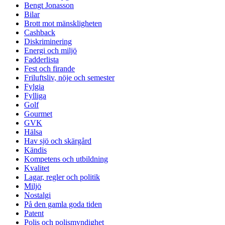
Bengt Jonasson
Bilar
Brott mot mänskligheten
Cashback
Diskriminering
Energi och miljö
Fadderlista
Fest och firande
Friluftsliv, nöje och semester
Fylgia
Fylliga
Golf
Gourmet
GVK
Hälsa
Hav sjö och skärgård
Kändis
Kompetens och utbildning
Kvalitet
Lagar, regler och politik
Miljö
Nostalgi
På den gamla goda tiden
Patent
Polis och polismyndighet