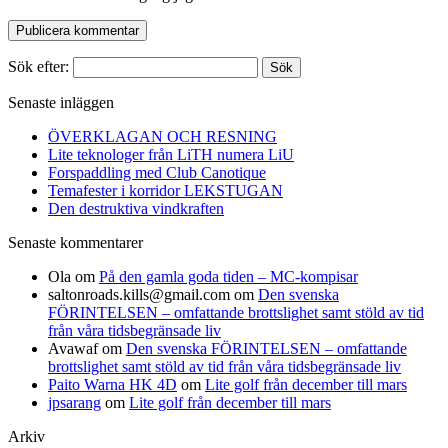
Sök efter:
Senaste inläggen
ÖVERKLAGAN OCH RESNING
Lite teknologer från LiTH numera LiU
Forspaddling med Club Canotique
Temafester i korridor LEKSTUGAN
Den destruktiva vindkraften
Senaste kommentarer
Ola
om
På den gamla goda tiden – MC-kompisar
saltonroads.kills@gmail.com
om
Den svenska
FÖRINTELSEN – omfattande brottslighet samt stöld av tid
från våra tidsbegränsade liv
Avawaf
om
Den svenska FÖRINTELSEN – omfattande
brottslighet samt stöld av tid från våra tidsbegränsade liv
Paito Warna HK 4D
om
Lite golf från december till mars
jpsarang
om
Lite golf från december till mars
Arkiv