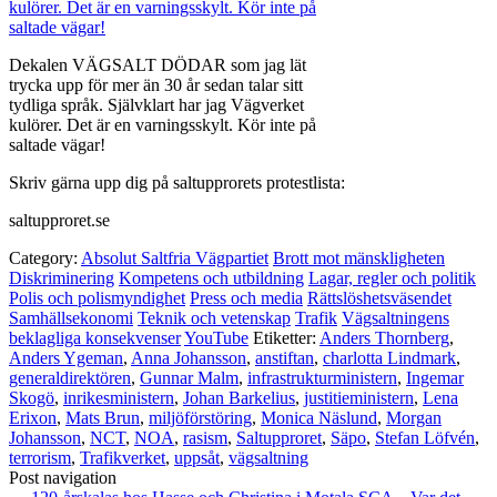
Dekalen VÄGSALT DÖDAR som jag lät
trycka upp för mer än 30 år sedan talar sitt
tydliga språk. Självklart har jag Vägverket
kulörer. Det är en varningsskylt. Kör inte på
saltade vägar!
Skriv gärna upp dig på saltupprorets protestlista:
saltupproret.se
Category:
Absolut Saltfria Vägpartiet
Brott mot mänskligheten
Diskriminering
Kompetens och utbildning
Lagar, regler och politik
Polis och polismyndighet
Press och media
Rättslöshetsväsendet
Samhällsekonomi
Teknik och vetenskap
Trafik
Vägsaltningens
beklagliga konsekvenser
YouTube
Etiketter:
Anders Thornberg
,
Anders Ygeman
,
Anna Johansson
,
anstiftan
,
charlotta Lindmark
,
generaldirektören
,
Gunnar Malm
,
infrastrukturministern
,
Ingemar
Skogö
,
inrikesministern
,
Johan Barkelius
,
justitieministern
,
Lena
Erixon
,
Mats Brun
,
miljöförstöring
,
Monica Näslund
,
Morgan
Johansson
,
NCT
,
NOA
,
rasism
,
Saltupproret
,
Säpo
,
Stefan Löfvén
,
terrorism
,
Trafikverket
,
uppsåt
,
vägsaltning
Post navigation