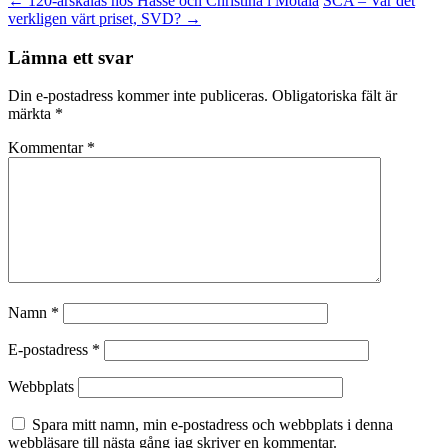
←
120-årskalas hos Hasse och Christina i Motala
SCA – Var det
verkligen värt priset, SVD?
→
Lämna ett svar
Din e-postadress kommer inte publiceras.
Obligatoriska fält är
märkta
*
Kommentar
*
Namn
*
E-postadress
*
Webbplats
Spara mitt namn, min e-postadress och webbplats i denna
webbläsare till nästa gång jag skriver en kommentar.