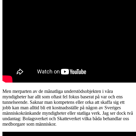
Men merparten av de månatliga understödsobjekten i våra
myndigheter har allt som oftast fel fokus baserat på var och ens
tunnelseende. Saknar man kompetens eller orka att skaffa sig ett
jobb kan man alltid bli ett kostnadsställe på någon av Sveriges
människokränkande myndigheter eller statliga verk. Jag ser dock två
undantag: Bolagsverket och Skatteverket vilka båda behandlar oss
medborgare som människor.