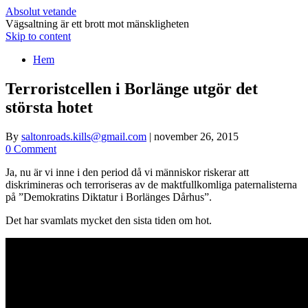
Absolut vetande
Vägsaltning är ett brott mot mänskligheten
Skip to content
Hem
Terroristcellen i Borlänge utgör det
största hotet
By
saltonroads.kills@gmail.com
|
november 26, 2015
0 Comment
Ja, nu är vi inne i den period då vi människor riskerar att
diskrimineras och terroriseras av de maktfullkomliga paternalisterna
på ”Demokratins Diktatur i Borlänges Dårhus”.
Det har svamlats mycket den sista tiden om hot.