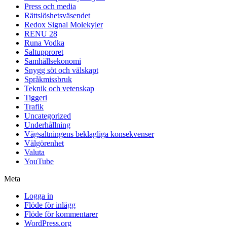
Press och media
Rättslöshetsväsendet
Redox Signal Molekyler
RENU 28
Runa Vodka
Saltupproret
Samhällsekonomi
Snygg söt och välskapt
Språkmissbruk
Teknik och vetenskap
Tiggeri
Trafik
Uncategorized
Underhållning
Vägsaltningens beklagliga konsekvenser
Välgörenhet
Valuta
YouTube
Meta
Logga in
Flöde för inlägg
Flöde för kommentarer
WordPress.org