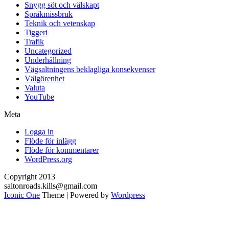
Snygg söt och välskapt
Språkmissbruk
Teknik och vetenskap
Tiggeri
Trafik
Uncategorized
Underhållning
Vägsaltningens beklagliga konsekvenser
Välgörenhet
Valuta
YouTube
Meta
Logga in
Flöde för inlägg
Flöde för kommentarer
WordPress.org
Copyright 2013
saltonroads.kills@gmail.com
Iconic One
Theme | Powered by
Wordpress