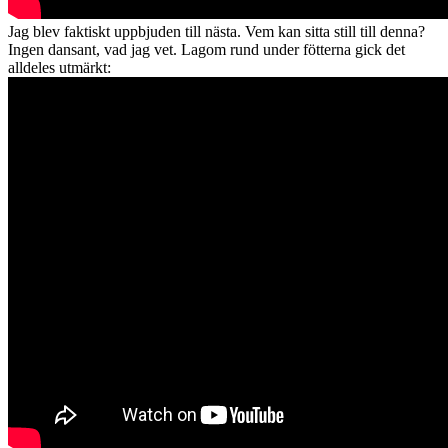
Jag blev faktiskt uppbjuden till nästa. Vem kan sitta still till denna?
Ingen dansant, vad jag vet. Lagom rund under fötterna gick det
alldeles utmärkt: