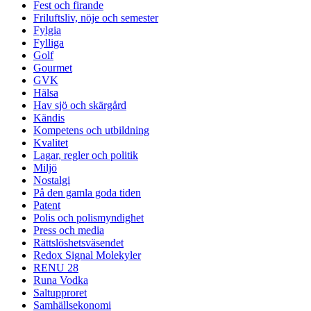
Fest och firande
Friluftsliv, nöje och semester
Fylgia
Fylliga
Golf
Gourmet
GVK
Hälsa
Hav sjö och skärgård
Kändis
Kompetens och utbildning
Kvalitet
Lagar, regler och politik
Miljö
Nostalgi
På den gamla goda tiden
Patent
Polis och polismyndighet
Press och media
Rättslöshetsväsendet
Redox Signal Molekyler
RENU 28
Runa Vodka
Saltupproret
Samhällsekonomi