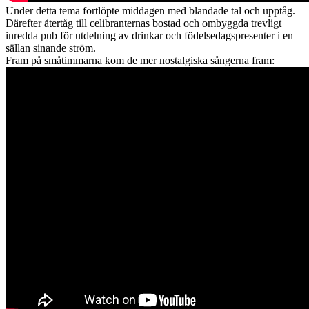
Under detta tema fortlöpte middagen med blandade tal och upptåg.
Därefter återtåg till celibranternas bostad och ombyggda trevligt
inredda pub för utdelning av drinkar och födelsedagspresenter i en
sällan sinande ström.
Fram på småtimmarna kom de mer nostalgiska sångerna fram: