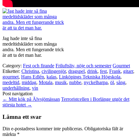
Jag hade inte så fina
medeltidskläder som många
andra. Men ett fungerande trick
är att ta det man har.
Category:
Fest och firande
Friluftsliv, nöje och semester
Gourmet
Etiketter:
Christina
,
civilingenjör
,
dragspel
,
drink
,
fest
,
Frank
,
gitarr
,
gourmet
,
Hans Edlén
,
kalas
,
Linköpings Tekniska Högskola
,
medeltid
,
middag
,
Motala
,
musik
,
nubbe
,
nyckelharpa
,
öl
,
sång
,
underhållning
,
vin
Post navigation
←
Mitt kök på Älvsjömässan
Terroristcellen i Borlänge utgör det
största hotet
→
Lämna ett svar
Din e-postadress kommer inte publiceras.
Obligatoriska fält är
märkta
*