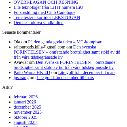
ÖVERKLAGAN OCH RESNING
Lite teknologer från LiTH numera LiU
Forspaddling med Club Canotique
Temafester i korridor LEKSTUGAN
Den destruktiva vindkraften
Senaste kommentarer
Ola
om
På den gamla goda tiden – MC-kompisar
saltonroads.kills@gmail.com
om
Den svenska
FÖRINTELSEN – omfattande brottslighet samt stöld av tid
från våra tidsbegränsade liv
Avawaf
om
Den svenska FÖRINTELSEN – omfattande
brottslighet samt stöld av tid från våra tidsbegränsade liv
Paito Warna HK 4D
om
Lite golf från december till mars
jpsarang
om
Lite golf från december till mars
Arkiv
februari 2026
januari 2026
december 2025
november 2025
oktober 2025
augusti 2025