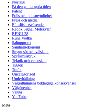
Nostalgi
På den gamla goda tiden
Patent
Polis och polismyndighet
Press och media
Rättslöshetsväsendet
Redox Signal Molekyler
RENU 28
Runa Vodka
Saltupproret
Samhällsekonomi
Snygg söt och välskapt
Språkmissbruk
Teknik och vetenskap
Tiggeri
Trafik
Uncategorized
Underhållning
Vägsaltningens beklagliga konsekvenser
Välgörenhet
Valuta
YouTube
Meta