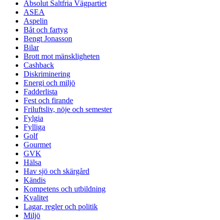
Absolut Saltfria Vägpartiet
ASEA
Aspelin
Båt och fartyg
Bengt Jonasson
Bilar
Brott mot mänskligheten
Cashback
Diskriminering
Energi och miljö
Fadderlista
Fest och firande
Friluftsliv, nöje och semester
Fylgia
Fylliga
Golf
Gourmet
GVK
Hälsa
Hav sjö och skärgård
Kändis
Kompetens och utbildning
Kvalitet
Lagar, regler och politik
Miljö