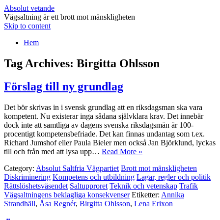
Absolut vetande
Vägsaltning är ett brott mot mänskligheten
Skip to content
Hem
Tag Archives:
Birgitta Ohlsson
Förslag till ny grundlag
Det bör skrivas in i svensk grundlag att en riksdagsman ska vara
kompetent. Nu existerar inga sådana självklara krav. Det innebär
dock inte att samtliga av dagens svenska riksdagsmän är 100-
procentigt kompetensbefriade. Det kan finnas undantag som t.ex.
Richard Jumshof eller Paula Bieler men också Jan Björklund, lyckas
till och från med att lysa upp…
Read More »
Category:
Absolut Saltfria Vägpartiet
Brott mot mänskligheten
Diskriminering
Kompetens och utbildning
Lagar, regler och politik
Rättslöshetsväsendet
Saltupproret
Teknik och vetenskap
Trafik
Vägsaltningens beklagliga konsekvenser
Etiketter:
Annika
Strandhäll
,
Åsa Regnér
,
Birgitta Ohlsson
,
Lena Erixon