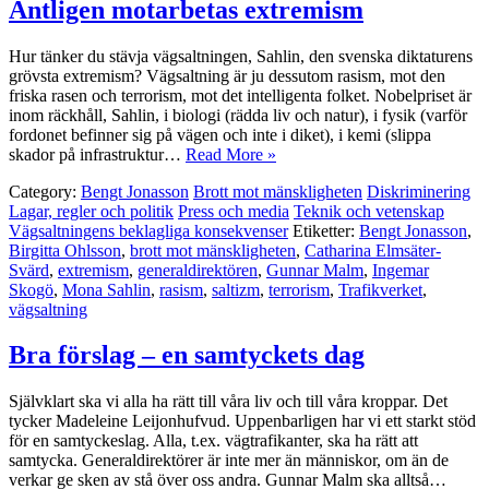
Äntligen motarbetas extremism
Hur tänker du stävja vägsaltningen, Sahlin, den svenska diktaturens
grövsta extremism? Vägsaltning är ju dessutom rasism, mot den
friska rasen och terrorism, mot det intelligenta folket. Nobelpriset är
inom räckhåll, Sahlin, i biologi (rädda liv och natur), i fysik (varför
fordonet befinner sig på vägen och inte i diket), i kemi (slippa
skador på infrastruktur…
Read More »
Category:
Bengt Jonasson
Brott mot mänskligheten
Diskriminering
Lagar, regler och politik
Press och media
Teknik och vetenskap
Vägsaltningens beklagliga konsekvenser
Etiketter:
Bengt Jonasson
,
Birgitta Ohlsson
,
brott mot mänskligheten
,
Catharina Elmsäter-
Svärd
,
extremism
,
generaldirektören
,
Gunnar Malm
,
Ingemar
Skogö
,
Mona Sahlin
,
rasism
,
saltizm
,
terrorism
,
Trafikverket
,
vägsaltning
Bra förslag – en samtyckets dag
Självklart ska vi alla ha rätt till våra liv och till våra kroppar. Det
tycker Madeleine Leijonhufvud. Uppenbarligen har vi ett starkt stöd
för en samtyckeslag. Alla, t.ex. vägtrafikanter, ska ha rätt att
samtycka. Generaldirektörer är inte mer än människor, om än de
verkar ge sken av stå över oss andra. Gunnar Malm ska alltså…