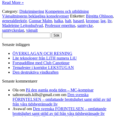
Read More »
Category:
Diskriminering
Kompetens och utbildning
Vägsaltningens beklagliga konsekvenser
Etiketter:
Birgitta Ohlsson
,
generaldirektör
,
Gunnar Malm
,
halka
,
halt
,
hasard
,
kroppar
,
lag
,
liv
,
Madeleine Leijonhufvud
,
Professor emeritus
,
samtycke
,
samtyckeslag
,
vägsalt
Sök
efter:
Senaste inläggen
ÖVERKLAGAN OCH RESNING
Lite teknologer från LiTH numera LiU
Forspaddling med Club Canotique
Temafester i korridor LEKSTUGAN
Den destruktiva vindkraften
Senaste kommentarer
Ola
om
På den gamla goda tiden – MC-kompisar
saltonroads.kills@gmail.com
om
Den svenska
FÖRINTELSEN – omfattande brottslighet samt stöld av tid
från våra tidsbegränsade liv
Avawaf
om
Den svenska FÖRINTELSEN – omfattande
brottslighet samt stöld av tid från våra tidsbegränsade liv