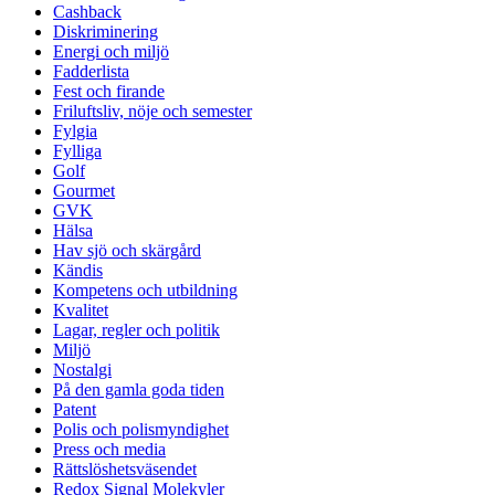
Cashback
Diskriminering
Energi och miljö
Fadderlista
Fest och firande
Friluftsliv, nöje och semester
Fylgia
Fylliga
Golf
Gourmet
GVK
Hälsa
Hav sjö och skärgård
Kändis
Kompetens och utbildning
Kvalitet
Lagar, regler och politik
Miljö
Nostalgi
På den gamla goda tiden
Patent
Polis och polismyndighet
Press och media
Rättslöshetsväsendet
Redox Signal Molekyler