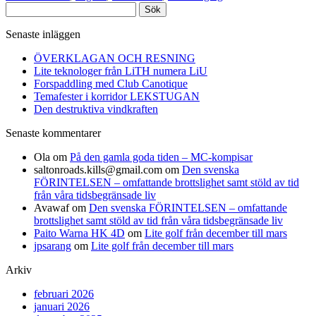
Sök
efter:
Senaste inläggen
ÖVERKLAGAN OCH RESNING
Lite teknologer från LiTH numera LiU
Forspaddling med Club Canotique
Temafester i korridor LEKSTUGAN
Den destruktiva vindkraften
Senaste kommentarer
Ola
om
På den gamla goda tiden – MC-kompisar
saltonroads.kills@gmail.com
om
Den svenska
FÖRINTELSEN – omfattande brottslighet samt stöld av tid
från våra tidsbegränsade liv
Avawaf
om
Den svenska FÖRINTELSEN – omfattande
brottslighet samt stöld av tid från våra tidsbegränsade liv
Paito Warna HK 4D
om
Lite golf från december till mars
jpsarang
om
Lite golf från december till mars
Arkiv
februari 2026
januari 2026