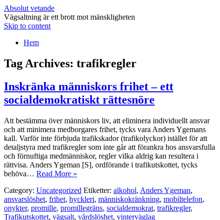
Absolut vetande
Vägsaltning är ett brott mot mänskligheten
Skip to content
Hem
Tag Archives:
trafikregler
Inskränka människors frihet – ett
socialdemokratiskt rättesnöre
Att bestämma över människors liv, att eliminera individuellt ansvar
och att minimera medborgares frihet, tycks vara Anders Ygemans
kall. Varför inte förbjuda trafikskador (trafikolyckor) istället för att
detaljstyra med trafikregler som inte går att förankra hos ansvarsfulla
och förnuftiga medmänniskor, regler vilka aldrig kan resultera i
rättvisa. Anders Ygeman [S], ordförande i trafikutskottet, tycks
behöva…
Read More »
Category:
Uncategorized
Etiketter:
alkohol
,
Anders Ygeman
,
ansvarslöshet
,
frihet
,
hyckleri
,
människokränkning
,
mobiltelefon
,
onykter
,
promille
,
promillegräns
,
socialdemokrat
,
trafikregler
,
Trafikutskottet
,
vägsalt
,
vårdslöshet
,
vinterväglag