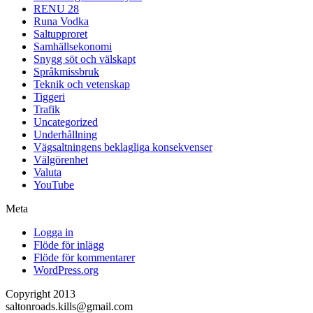
RENU 28
Runa Vodka
Saltupproret
Samhällsekonomi
Snygg söt och välskapt
Språkmissbruk
Teknik och vetenskap
Tiggeri
Trafik
Uncategorized
Underhållning
Vägsaltningens beklagliga konsekvenser
Välgörenhet
Valuta
YouTube
Meta
Logga in
Flöde för inlägg
Flöde för kommentarer
WordPress.org
Copyright 2013
saltonroads.kills@gmail.com