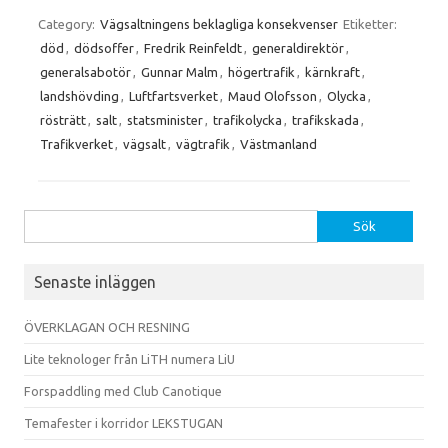
Category:
Vägsaltningens beklagliga konsekvenser
Etiketter:
död
,
dödsoffer
,
Fredrik Reinfeldt
,
generaldirektör
,
generalsabotör
,
Gunnar Malm
,
högertrafik
,
kärnkraft
,
landshövding
,
Luftfartsverket
,
Maud Olofsson
,
Olycka
,
rösträtt
,
salt
,
statsminister
,
trafikolycka
,
trafikskada
,
Trafikverket
,
vägsalt
,
vägtrafik
,
Västmanland
Sök
efter:
Senaste inläggen
ÖVERKLAGAN OCH RESNING
Lite teknologer från LiTH numera LiU
Forspaddling med Club Canotique
Temafester i korridor LEKSTUGAN