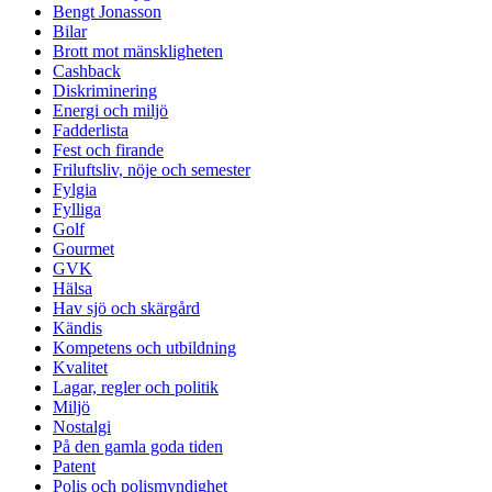
Bengt Jonasson
Bilar
Brott mot mänskligheten
Cashback
Diskriminering
Energi och miljö
Fadderlista
Fest och firande
Friluftsliv, nöje och semester
Fylgia
Fylliga
Golf
Gourmet
GVK
Hälsa
Hav sjö och skärgård
Kändis
Kompetens och utbildning
Kvalitet
Lagar, regler och politik
Miljö
Nostalgi
På den gamla goda tiden
Patent
Polis och polismyndighet