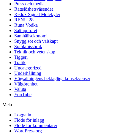
Press och media
Rättslöshetsväsendet
Redox Signal Molekyler
RENU 28
Runa Vodka
Saltupproret
Samhällsekonomi
Snygg söt och välskapt
Språkmissbruk
Teknik och vetenskap
Tiggeri
Trafik
Uncategorized
Underhållning
Vägsaltningens beklagliga konsekvenser
Välgörenhet
Valuta
YouTube
Meta
Logga in
Flöde för inlägg
Flöde för kommentarer
WordPress.org