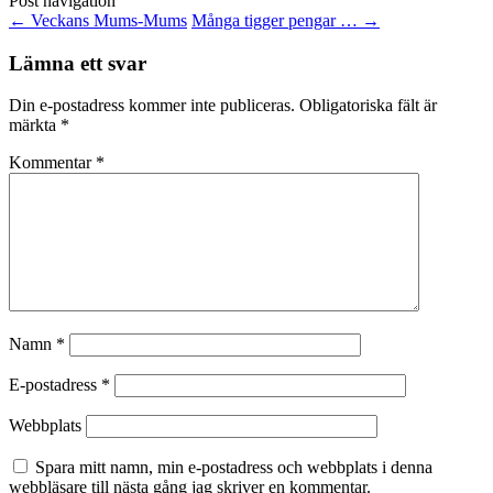
Post navigation
←
Veckans Mums-Mums
Många tigger pengar …
→
Lämna ett svar
Din e-postadress kommer inte publiceras.
Obligatoriska fält är
märkta
*
Kommentar
*
Namn
*
E-postadress
*
Webbplats
Spara mitt namn, min e-postadress och webbplats i denna
webbläsare till nästa gång jag skriver en kommentar.