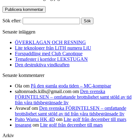
Sök efter:
Senaste inläggen
ÖVERKLAGAN OCH RESNING
Lite teknologer från LiTH numera LiU
Forspaddling med Club Canotique
Temafester i korridor LEKSTUGAN
Den destruktiva vindkraften
Senaste kommentarer
Ola
om
På den gamla goda tiden – MC-kompisar
saltonroads.kills@gmail.com
om
Den svenska
FÖRINTELSEN – omfattande brottslighet samt stöld av tid
från våra tidsbegränsade liv
Avawaf
om
Den svenska FÖRINTELSEN – omfattande
brottslighet samt stöld av tid från våra tidsbegränsade liv
Paito Warna HK 4D
om
Lite golf från december till mars
jpsarang
om
Lite golf från december till mars
Arkiv