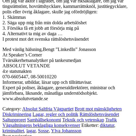
Om jag var aktör i lagrådet, om jag var riksåklagare, om jag var
tingsrättstönt, hovrättshycklare, kammarrättsknöl, justitiegycklare,
polis eller övrig åklagare, skulle jag ofördröjligen:
1. Skämmas
2. Säga upp mig från min dolda arbetslöshet
3. Försöka få ett jobb att försörja mig på
4. Alternativt ta mig av daga …
I protest mot det svenska rättslöshetsväsendet
Med vänlig hälsning,Bengt ”LinkedIn” Jonasson
At Speaker’s Corner
Tvärsäkerhetsanalytiker på tankesmedjan
ABSOLUT VETANDE
4:e statsmakten
070-6605447, 08-50010220
Informerar, utbildar, läxar upp och tillrättavisar.
Expert på poliser, åklagare, generaldirektörer, ministrar och
jämförbara, liknande, månatliga understödsobjekt.
www.absolutvetande.se
Category:
Absolut Saltfria Vägpartiet
Brott mot mänskligheten
Diskriminering
Lagar, regler och politik
Rättslöshetsväsendet
Saltupproret
Samhällsekonomi
Teknik och vetenskap
Trafik
Vägsaltningens beklagliga konsekvenser
Etiketter:
diktatur
,
kriminalitet
,
lagar
,
Sosse
,
Ylva Johansson