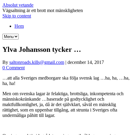
Absolut vetande
Vägsaltning är ett brott mot mänskligheten
Skip to content
Hem
Ylva Johansson tycker …
By
saltonroads.kills@gmail.com
|
december 14, 2017
0 Comment
…att alla Sveriges medborgare ska följa svensk lag …ha, ha, …ha,
ha, ha!
Men om svenska lagar är felaktiga, brottsliga, inkompetenta och
människokränkande …baserade på godtycklighet och
maktfullkomlighet, ja, då är det självklart, såväl en mänsklig
rättighet, som en uppenbar tillgång, att strunta i Sveriges ofta
undermåliga påhitt till lagar.