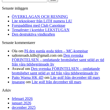
efter:
Senaste inläggen
ÖVERKLAGAN OCH RESNING
Lite teknologer från LiTH numera LiU
Forspaddling med Club Canotique
Temafester i korridor LEKSTUGAN
Den destruktiva vindkraften
Senaste kommentarer
Ola
om
På den gamla goda tiden – MC-kompisar
saltonroads.kills@gmail.com
om
Den svenska
FÖRINTELSEN – omfattande brottslighet samt stöld av tid
från våra tidsbegränsade liv
Avawaf
om
Den svenska FÖRINTELSEN – omfattande
brottslighet samt stöld av tid från våra tidsbegränsade liv
Paito Warna HK 4D
om
Lite golf från december till mars
jpsarang
om
Lite golf från december till mars
Arkiv
februari 2026
januari 2026
december 2025