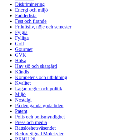
Diskriminering
Energi och miljö
Fadderlista
Fest och firande
Friluftsliv, nöje och semester
Fylgia
Fylliga
Golf
Gourmet
GVK
Hälsa
Hav sjö och skärgård
Kändis
Kompetens och utbildning
Kvalitet
Lagar, regler och politik
Miljö
Nostalgi
På den gamla goda tiden
Patent
Polis och polismyndighet
Press och media
Rättslöshetsväsendet
Redox Signal Molekyler
RENU 28