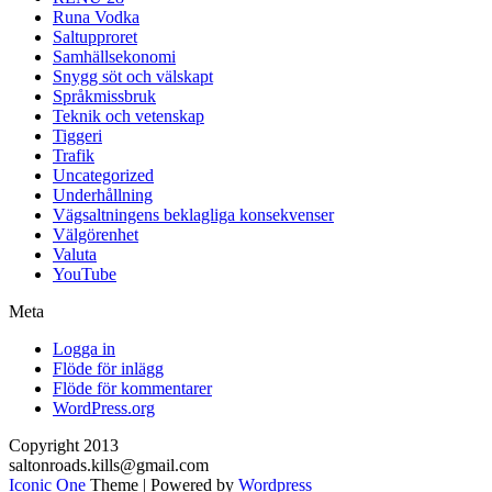
Runa Vodka
Saltupproret
Samhällsekonomi
Snygg söt och välskapt
Språkmissbruk
Teknik och vetenskap
Tiggeri
Trafik
Uncategorized
Underhållning
Vägsaltningens beklagliga konsekvenser
Välgörenhet
Valuta
YouTube
Meta
Logga in
Flöde för inlägg
Flöde för kommentarer
WordPress.org
Copyright 2013
saltonroads.kills@gmail.com
Iconic One
Theme | Powered by
Wordpress