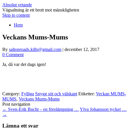
Absolut vetande
Vägsaltning är ett brott mot mänskligheten
Skip to content
Hem
Veckans Mums-Mums
By
saltonroads.kills@gmail.com
|
december 12, 2017
0 Comment
Ja, då var det dags igen!
Category:
Fylliga
Snygg söt och välskapt
Etiketter:
Veckan MUMS-
MUMS
,
Veckans Mums-Mums
Post navigation
←
Sven-Erik Bucht – en förolämpning …
Ylva Johansson tycker …
→
Lämna ett svar