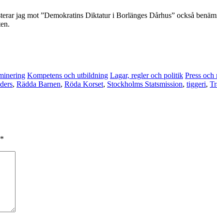
sterar jag mot ”Demokratins Diktatur i Borlänges Dårhus” också benämn
ten.
minering
Kompetens och utbildning
Lagar, regler och politik
Press och
ders
,
Rädda Barnen
,
Röda Korset
,
Stockholms Statsmission
,
tiggeri
,
Tr
*