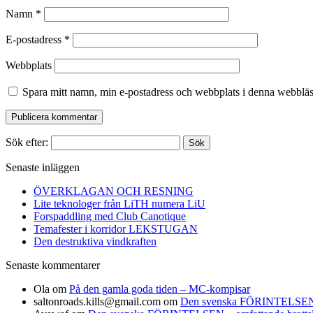
Namn
*
E-postadress
*
Webbplats
Spara mitt namn, min e-postadress och webbplats i denna webbläsa
Sök efter:
Senaste inläggen
ÖVERKLAGAN OCH RESNING
Lite teknologer från LiTH numera LiU
Forspaddling med Club Canotique
Temafester i korridor LEKSTUGAN
Den destruktiva vindkraften
Senaste kommentarer
Ola
om
På den gamla goda tiden – MC-kompisar
saltonroads.kills@gmail.com
om
Den svenska FÖRINTELSEN – om