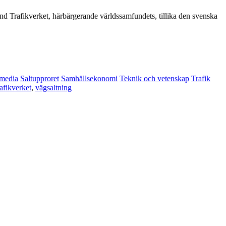
d Trafikverket, härbärgerande världssamfundets, tillika den svenska
 media
Saltupproret
Samhällsekonomi
Teknik och vetenskap
Trafik
afikverket
,
vägsaltning