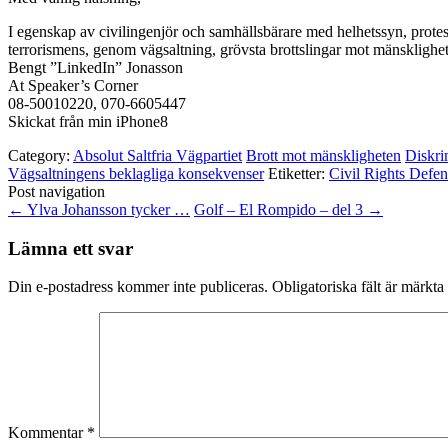
I egenskap av civilingenjör och samhällsbärare med helhetssyn, prote
terrorismens, genom vägsaltning, grövsta brottslingar mot mänsklighe
Bengt ”LinkedIn” Jonasson
At Speaker’s Corner
08-50010220, 070-6605447
Skickat från min iPhone8
Category:
Absolut Saltfria Vägpartiet
Brott mot mänskligheten
Diskri
Vägsaltningens beklagliga konsekvenser
Etiketter:
Civil Rights Defen
Post navigation
←
Ylva Johansson tycker …
Golf – El Rompido – del 3
→
Lämna ett svar
Din e-postadress kommer inte publiceras.
Obligatoriska fält är märkta
Kommentar
*