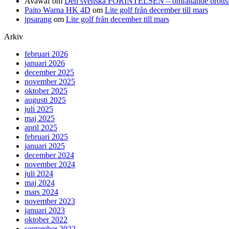
Avawaf
om
Den svenska FÖRINTELSEN – omfattande brottslighe
Paito Warna HK 4D
om
Lite golf från december till mars
jpsarang
om
Lite golf från december till mars
Arkiv
februari 2026
januari 2026
december 2025
november 2025
oktober 2025
augusti 2025
juli 2025
maj 2025
april 2025
februari 2025
januari 2025
december 2024
november 2024
juli 2024
maj 2024
mars 2024
november 2023
januari 2023
oktober 2022
september 2022