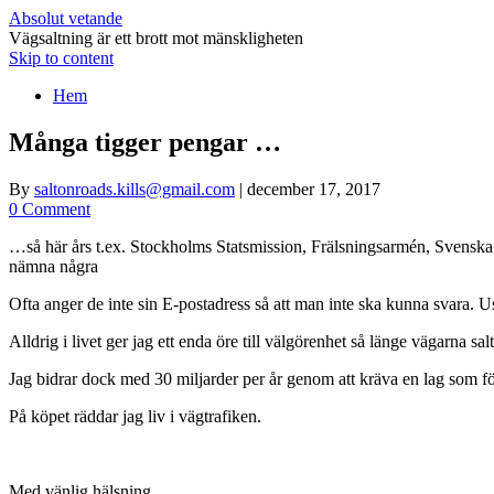
Absolut vetande
Vägsaltning är ett brott mot mänskligheten
Skip to content
Hem
Många tigger pengar …
By
saltonroads.kills@gmail.com
|
december 17, 2017
0 Comment
…så här års t.ex. Stockholms Statsmission, Frälsningsarmén, Svensk
nämna några
Ofta anger de inte sin E-postadress så att man inte ska kunna svara. Us
Alldrig i livet ger jag ett enda öre till välgörenhet så länge vägarna sal
Jag bidrar dock med 30 miljarder per år genom att kräva en lag som för
På köpet räddar jag liv i vägtrafiken.
Med vänlig hälsning,