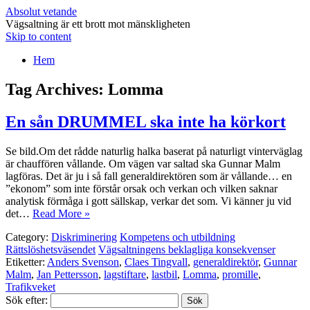
Absolut vetande
Vägsaltning är ett brott mot mänskligheten
Skip to content
Hem
Tag Archives:
Lomma
En sån DRUMMEL ska inte ha körkort
Se bild.Om det rådde naturlig halka baserat på naturligt vinterväglag
är chauffören vållande. Om vägen var saltad ska Gunnar Malm
lagföras. Det är ju i så fall generaldirektören som är vållande… en
”ekonom” som inte förstår orsak och verkan och vilken saknar
analytisk förmåga i gott sällskap, verkar det som. Vi känner ju vid
det…
Read More »
Category:
Diskriminering
Kompetens och utbildning
Rättslöshetsväsendet
Vägsaltningens beklagliga konsekvenser
Etiketter:
Anders Svenson
,
Claes Tingvall
,
generaldirektör
,
Gunnar
Malm
,
Jan Pettersson
,
lagstiftare
,
lastbil
,
Lomma
,
promille
,
Trafikveket
Sök efter: