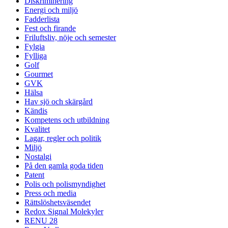
Diskriminering
Energi och miljö
Fadderlista
Fest och firande
Friluftsliv, nöje och semester
Fylgia
Fylliga
Golf
Gourmet
GVK
Hälsa
Hav sjö och skärgård
Kändis
Kompetens och utbildning
Kvalitet
Lagar, regler och politik
Miljö
Nostalgi
På den gamla goda tiden
Patent
Polis och polismyndighet
Press och media
Rättslöshetsväsendet
Redox Signal Molekyler
RENU 28