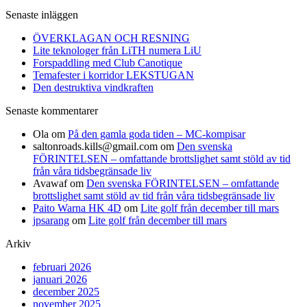
Senaste inläggen
ÖVERKLAGAN OCH RESNING
Lite teknologer från LiTH numera LiU
Forspaddling med Club Canotique
Temafester i korridor LEKSTUGAN
Den destruktiva vindkraften
Senaste kommentarer
Ola
om
På den gamla goda tiden – MC-kompisar
saltonroads.kills@gmail.com
om
Den svenska
FÖRINTELSEN – omfattande brottslighet samt stöld av tid
från våra tidsbegränsade liv
Avawaf
om
Den svenska FÖRINTELSEN – omfattande
brottslighet samt stöld av tid från våra tidsbegränsade liv
Paito Warna HK 4D
om
Lite golf från december till mars
jpsarang
om
Lite golf från december till mars
Arkiv
februari 2026
januari 2026
december 2025
november 2025