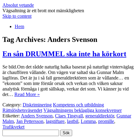
Absolut vetande
Vägsaltning är ett brott mot mänskligheten
Skip to content
Hem
Tag Archives:
Anders Svenson
En sån DRUMMEL ska inte ha körkort
Se bild.Om det rådde naturlig halka baserat på naturligt vinterväglag
är chauffören vållande. Om vägen var saltad ska Gunnar Malm
lagföras. Det är ju i så fall generaldirektören som är vållande… en
”ekonom” som inte förstår orsak och verkan och vilken saknar
analytisk förmåga i gott sällskap, verkar det som. Vi känner ju vid
det…
Read More »
Category:
Diskriminering
Kompetens och utbildning
Rättslöshetsväsendet
Vägsaltningens beklagliga konsekvenser
Etiketter:
Anders Svenson
,
Claes Tingvall
,
generaldirektör
,
Gunnar
Malm
,
Jan Pettersson
,
lagstiftare
,
lastbil
,
Lomma
,
promille
,
Trafikveket
Sök