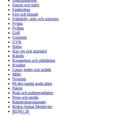
Diskriminering
Energi och miljö
Fadderlista
Fest och firande
Friluftsliv, nöje och semester
Fylgia
Fylliga
Golf
Gourmet
GVK
Hälsa
Hav sjö och skärgård
Kändis
Kompetens och utbildning
Kvalitet
Lagar, regler och politik
Miljö
Nostalgi
På den gamla goda tiden
Patent
Polis och polismyndighet
Press och media
Rättslöshetsväsendet
Redox Signal Molekyler
RENU 28