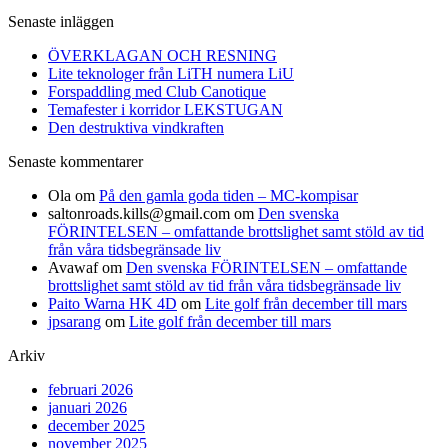
efter:
Senaste inläggen
ÖVERKLAGAN OCH RESNING
Lite teknologer från LiTH numera LiU
Forspaddling med Club Canotique
Temafester i korridor LEKSTUGAN
Den destruktiva vindkraften
Senaste kommentarer
Ola
om
På den gamla goda tiden – MC-kompisar
saltonroads.kills@gmail.com
om
Den svenska
FÖRINTELSEN – omfattande brottslighet samt stöld av tid
från våra tidsbegränsade liv
Avawaf
om
Den svenska FÖRINTELSEN – omfattande
brottslighet samt stöld av tid från våra tidsbegränsade liv
Paito Warna HK 4D
om
Lite golf från december till mars
jpsarang
om
Lite golf från december till mars
Arkiv
februari 2026
januari 2026
december 2025
november 2025