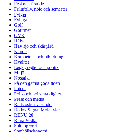
Fest och firande
Friluftsliv, nöje och semester
Fylgia
Fylliga
Golf
Gourmet
GVK
Hälsa
Hav sjö och skärgård
Kändis
Kompetens och utbildning
Kvalitet
Lagar, regler och politik
Miljö
Nostalgi
På den gamla goda tiden
Patent
Polis och polismyndighet
Press och media
Rättslöshetsväsendet
Redox Signal Molekyler
RENU 28
Runa Vodka
Saltupproret
Samhällsekonomi