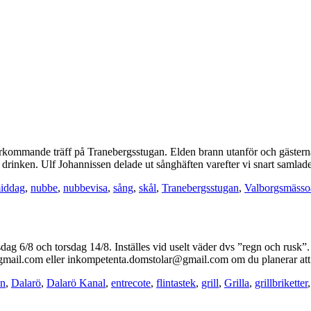
erkommande träff på Tranebergsstugan. Elden brann utanför och gästern
e drinken. Ulf Johannissen delade ut sånghäften varefter vi snart samla
iddag
,
nubbe
,
nubbevisa
,
sång
,
skål
,
Tranebergsstugan
,
Valborgsmässo
onsdag 6/8 och torsdag 14/8. Inställes vid uselt väder dvs ”regn och rus
r@gmail.com eller inkompetenta.domstolar@gmail.com om du planerar a
on
,
Dalarö
,
Dalarö Kanal
,
entrecote
,
flintastek
,
grill
,
Grilla
,
grillbriketter