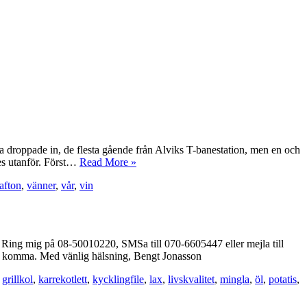
a droppade in, de flesta gående från Alviks T-banestation, men en och
des utanför. Först…
Read More »
afton
,
vänner
,
vår
,
vin
k”. Ring mig på 08-50010220, SMSa till 070-6605447 eller mejla till
tt komma. Med vänlig hälsning, Bengt Jonasson
,
grillkol
,
karrekotlett
,
kycklingfile
,
lax
,
livskvalitet
,
mingla
,
öl
,
potatis
,