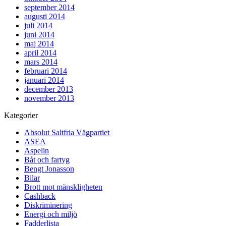
september 2014
augusti 2014
juli 2014
juni 2014
maj 2014
april 2014
mars 2014
februari 2014
januari 2014
december 2013
november 2013
Kategorier
Absolut Saltfria Vägpartiet
ASEA
Aspelin
Båt och fartyg
Bengt Jonasson
Bilar
Brott mot mänskligheten
Cashback
Diskriminering
Energi och miljö
Fadderlista