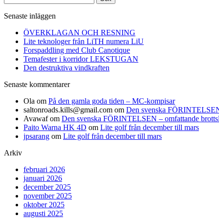
efter:
Senaste inläggen
ÖVERKLAGAN OCH RESNING
Lite teknologer från LiTH numera LiU
Forspaddling med Club Canotique
Temafester i korridor LEKSTUGAN
Den destruktiva vindkraften
Senaste kommentarer
Ola
om
På den gamla goda tiden – MC-kompisar
saltonroads.kills@gmail.com
om
Den svenska FÖRINTELSEN – om
Avawaf
om
Den svenska FÖRINTELSEN – omfattande brottslighe
Paito Warna HK 4D
om
Lite golf från december till mars
jpsarang
om
Lite golf från december till mars
Arkiv
februari 2026
januari 2026
december 2025
november 2025
oktober 2025
augusti 2025