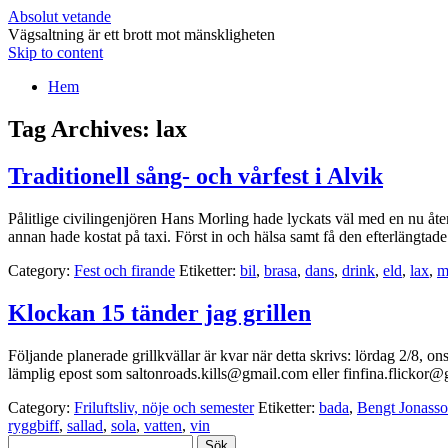
Absolut vetande
Vägsaltning är ett brott mot mänskligheten
Skip to content
Hem
Tag Archives:
lax
Traditionell sång- och vårfest i Alvik
Pålitlige civilingenjören Hans Morling hade lyckats väl med en nu åt
annan hade kostat på taxi. Först in och hälsa samt få den efterlängtad
Category:
Fest och firande
Etiketter:
bil
,
brasa
,
dans
,
drink
,
eld
,
lax
,
m
Klockan 15 tänder jag grillen
Följande planerade grillkvällar är kvar när detta skrivs: lördag 2/8, 
lämplig epost som saltonroads.kills@gmail.com eller finfina.flicko
Category:
Friluftsliv, nöje och semester
Etiketter:
bada
,
Bengt Jonass
ryggbiff
,
sallad
,
sola
,
vatten
,
vin
Sök