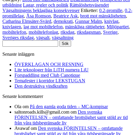
utbildning
Lagar, regler och politik
Rättslöshetsväsendet
Vägsaltningens beklagliga konsekvenser
Etiketter:
0.2-promille
,
0.2-
promillelag
,
Åsa Romson
,
Beatrice Ask
,
brott mot mänskligheten
,
Catharina Elmsäter-Svärd
,
demokrati
,
Gunnar Malm
,
knivlag
,
knivlagen
,
lag mot mobiltelefon
,
mänskliga rättigheter
,
Miljöpartiet
,
mobiltelefon
,
mobiltelefonlag
,
riksdag
,
riksdagsman
,
Sverige
,
Sveriges riksdag
,
vägsalt
,
vägsaltning
Sök
efter:
Senaste inläggen
ÖVERKLAGAN OCH RESNING
Lite teknologer från LiTH numera LiU
Forspaddling med Club Canotique
Temafester i korridor LEKSTUGAN
Den destruktiva vindkraften
Senaste kommentarer
Ola
om
På den gamla goda tiden – MC-kompisar
saltonroads.kills@gmail.com
om
Den svenska
FÖRINTELSEN – omfattande brottslighet samt stöld av tid
från våra tidsbegränsade liv
Avawaf
om
Den svenska FÖRINTELSEN – omfattande
brottslighet samt stöld av tid från våra tidsbegränsade liv