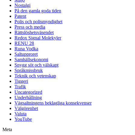
Nostalgi
På den gamla goda tiden
Patent
Polis och polismyndighet
Press och media
Rättslöshetsväsendet
Redox Signal Molekyler
RENU 28
Runa Vodka
Saltupproret
Samhällsekonomi
Snygg söt och välskapt
Språkmissbruk
Teknik och vetenskap
Tiggeri
Trafik
Uncategorized
Underhållning
Vägsaltningens beklagliga konsekvenser
Välgörenhet
Valuta
YouTube
Meta