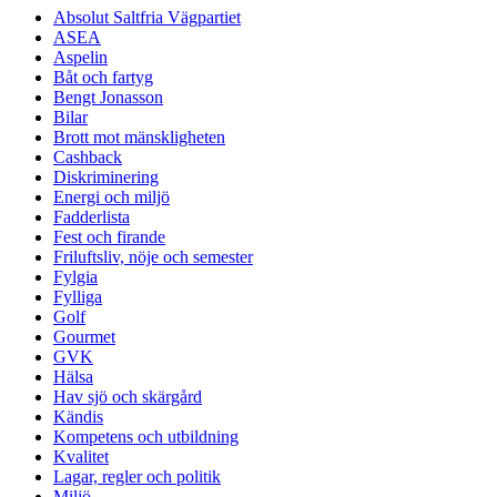
Absolut Saltfria Vägpartiet
ASEA
Aspelin
Båt och fartyg
Bengt Jonasson
Bilar
Brott mot mänskligheten
Cashback
Diskriminering
Energi och miljö
Fadderlista
Fest och firande
Friluftsliv, nöje och semester
Fylgia
Fylliga
Golf
Gourmet
GVK
Hälsa
Hav sjö och skärgård
Kändis
Kompetens och utbildning
Kvalitet
Lagar, regler och politik
Miljö