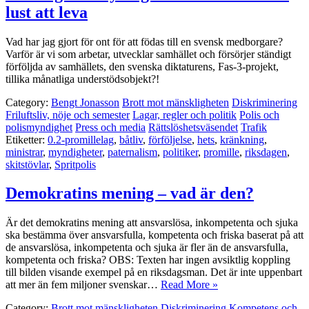
lust att leva
Vad har jag gjort för ont för att födas till en svensk medborgare?
Varför är vi som arbetar, utvecklar samhället och försörjer ständigt
förföljda av samhällets, den svenska diktaturens, Fas-3-projekt,
tillika månatliga understödsobjekt?!
Category:
Bengt Jonasson
Brott mot mänskligheten
Diskriminering
Friluftsliv, nöje och semester
Lagar, regler och politik
Polis och
polismyndighet
Press och media
Rättslöshetsväsendet
Trafik
Etiketter:
0.2-promillelag
,
båtliv
,
förföljelse
,
hets
,
kränkning
,
ministrar
,
myndigheter
,
paternalism
,
politiker
,
promille
,
riksdagen
,
skitstövlar
,
Spritpolis
Demokratins mening – vad är den?
Är det demokratins mening att ansvarslösa, inkompetenta och sjuka
ska bestämma över ansvarsfulla, kompetenta och friska baserat på att
de ansvarslösa, inkompetenta och sjuka är fler än de ansvarsfulla,
kompetenta och friska? OBS: Texten har ingen avsiktlig koppling
till bilden visande exempel på en riksdagsman. Det är inte uppenbart
att mer än fem miljoner svenskar…
Read More »
Category:
Brott mot mänskligheten
Diskriminering
Kompetens och