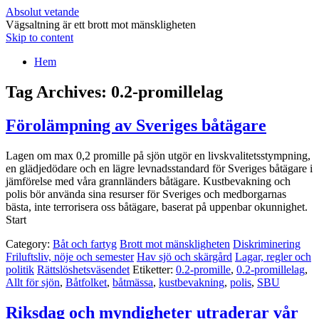
Absolut vetande
Vägsaltning är ett brott mot mänskligheten
Skip to content
Hem
Tag Archives:
0.2-promillelag
Förolämpning av Sveriges båtägare
Lagen om max 0,2 promille på sjön utgör en livskvalitetsstympning,
en glädjedödare och en lägre levnadsstandard för Sveriges båtägare i
jämförelse med våra grannländers båtägare. Kustbevakning och
polis bör använda sina resurser för Sveriges och medborgarnas
bästa, inte terrorisera oss båtägare, baserat på uppenbar okunnighet.
Start
Category:
Båt och fartyg
Brott mot mänskligheten
Diskriminering
Friluftsliv, nöje och semester
Hav sjö och skärgård
Lagar, regler och
politik
Rättslöshetsväsendet
Etiketter:
0.2-promille
,
0.2-promillelag
,
Allt för sjön
,
Båtfolket
,
båtmässa
,
kustbevakning
,
polis
,
SBU
Riksdag och myndigheter utraderar vår