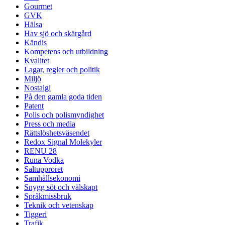
Gourmet
GVK
Hälsa
Hav sjö och skärgård
Kändis
Kompetens och utbildning
Kvalitet
Lagar, regler och politik
Miljö
Nostalgi
På den gamla goda tiden
Patent
Polis och polismyndighet
Press och media
Rättslöshetsväsendet
Redox Signal Molekyler
RENU 28
Runa Vodka
Saltupproret
Samhällsekonomi
Snygg söt och välskapt
Språkmissbruk
Teknik och vetenskap
Tiggeri
Trafik