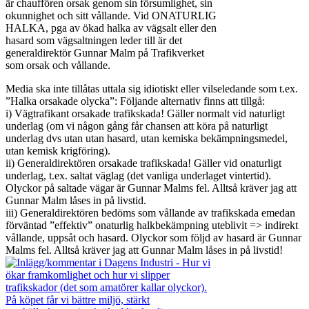
är chauffören orsak genom sin försumlighet, sin
okunnighet och sitt vållande. Vid ONATURLIG
HALKA, pga av ökad halka av vägsalt eller den
hasard som vägsaltningen leder till är det
generaldirektör Gunnar Malm på Trafikverket
som orsak och vållande.
Media ska inte tillåtas uttala sig idiotiskt eller vilseledande som t.ex.
”Halka orsakade olycka”: Följande alternativ finns att tillgå:
i) Vägtrafikant orsakade trafikskada! Gäller normalt vid naturligt
underlag (om vi någon gång får chansen att köra på naturligt
underlag dvs utan utan hasard, utan kemiska bekämpningsmedel,
utan kemisk krigföring).
ii) Generaldirektören orsakade trafikskada! Gäller vid onaturligt
underlag, t.ex. saltat väglag (det vanliga underlaget vintertid).
Olyckor på saltade vägar är Gunnar Malms fel. Alltså kräver jag att
Gunnar Malm låses in på livstid.
iii) Generaldirektören bedöms som vållande av trafikskada emedan
förväntad ”effektiv” onaturlig halkbekämpning uteblivit => indirekt
vållande, uppsåt och hasard. Olyckor som följd av hasard är Gunnar
Malms fel. Alltså kräver jag att Gunnar Malm låses in på livstid!