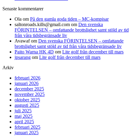
Senaste kommentarer
Ola
om
På den gamla goda tiden – MC-kompisar
saltonroads.kills@gmail.com
om
Den svenska
FÖRINTELSEN – omfattande brottslighet samt stöld av tid
från våra tidsbegränsade liv
Avawaf
om
Den svenska FÖRINTELSEN – omfattande
brottslighet samt stöld av tid från våra tidsbegränsade liv
Paito Warna HK 4D
om
Lite golf från december till mars
jpsarang
om
Lite golf från december till mars
Arkiv
februari 2026
januari 2026
december 2025
november 2025
oktober 2025
augusti 2025
juli 2025
maj 2025
april 2025
februari 2025
januari 2025