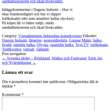
Inlägg/kommentar i Dagens Industri – Hur vi
ökar framkomlighet och hur vi slipper
trafikskador (det som amatörer kallar olyckor).
På köpet får vi bättre miljö, stärkt
samhällsekonomi och ökad livskvalitet.
Category:
Vägsaltningens beklagliga konsekvenser
Etiketter:
Dagens Industri
,
fängelse
,
generaldirektör
,
Gunnar Malm
,
halka
,
livstid
,
naturlig halka
,
Olycka
,
onaturlig halka
,
Text-TV
,
trafikskada
,
Trafikverket
,
vägsalt
,
vållande
Post navigation
←
Svenska idoler – Björklund, Walker och Fuglesang
Årets Jul-
och Nyårshälsning
→
Lämna ett svar
Din e-postadress kommer inte publiceras.
Obligatoriska fält är
märkta
*
Kommentar
*