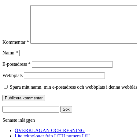
Kommentar
*
Namn
*
E-postadress
*
Webbplats
Spara mitt namn, min e-postadress och webbplats i denna webbläsa
Sök
efter:
Senaste inläggen
ÖVERKLAGAN OCH RESNING
Lite teknologer från LiTH numera LiU