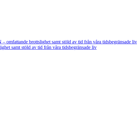
fattande brottslighet samt stöld av tid från våra tidsbegränsade liv
t samt stöld av tid från våra tidsbegränsade liv