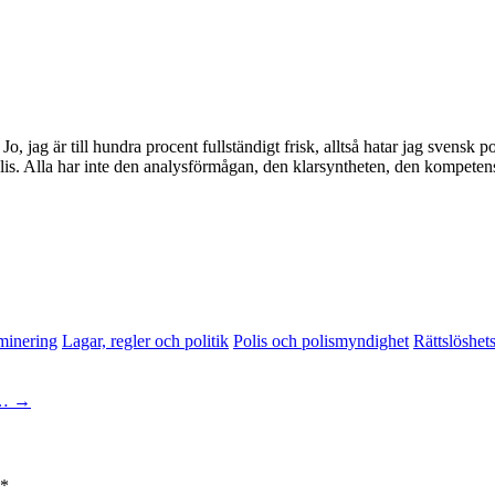
 jag är till hundra procent fullständigt frisk, alltså hatar jag svensk po
 polis. Alla har inte den analysförmågan, den klarsyntheten, den kompeten
minering
Lagar, regler och politik
Polis och polismyndighet
Rättslöshet
 …
→
*