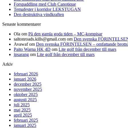
Forspaddling med Club Canotique
Temafester i korridor LEKSTUGAN
Den destruktiva vindkraften
Senaste kommentarer
Ola
om
På den gamla goda tiden – MC-kompisar
saltonroads.kills@gmail.com
om
Den svenska FÖRINTELSEN – om
Avawaf
om
Den svenska FÖRINTELSEN – omfattande brottslighe
Paito Warna HK 4D
om
Lite golf från december till mars
jpsarang
om
Lite golf från december till mars
Arkiv
februari 2026
januari 2026
december 2025
november 2025
oktober 2025
augusti 2025
juli 2025
maj 2025
april 2025
februari 2025
januari 2025