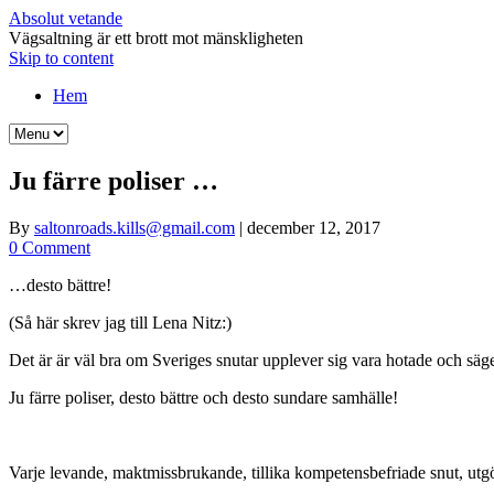
Absolut vetande
Vägsaltning är ett brott mot mänskligheten
Skip to content
Hem
Ju färre poliser …
By
saltonroads.kills@gmail.com
|
december 12, 2017
0 Comment
…desto bättre!
(Så här skrev jag till Lena Nitz:)
Det är är väl bra om Sveriges snutar upplever sig vara hotade och säg
Ju färre poliser, desto bättre och desto sundare samhälle!
Varje levande, maktmissbrukande, tillika kompetensbefriade snut, utgör