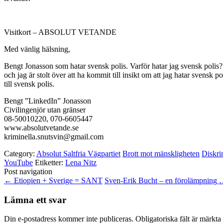
Visitkort – ABSOLUT VETANDE
Med vänlig hälsning,
Bengt Jonasson som hatar svensk polis. Varför hatar jag svensk polis? Jo,
och jag är stolt över att ha kommit till insikt om att jag hatar svensk
till svensk polis.
Bengt ”LinkedIn” Jonasson
Civilingenjör utan gränser
08-50010220, 070-6605447
www.absolutvetande.se
kriminella.snutsvin@gmail.com
Category:
Absolut Saltfria Vägpartiet
Brott mot mänskligheten
Diskri
YouTube
Etiketter:
Lena Nitz
Post navigation
←
Etiopien + Sverige = SANT
Sven-Erik Bucht – en förolämpning
Lämna ett svar
Din e-postadress kommer inte publiceras.
Obligatoriska fält är märkta