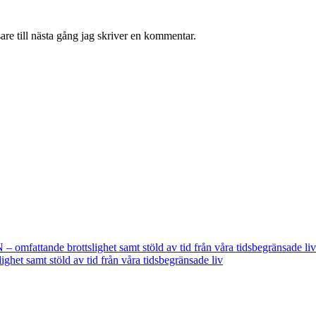
re till nästa gång jag skriver en kommentar.
fattande brottslighet samt stöld av tid från våra tidsbegränsade liv
t samt stöld av tid från våra tidsbegränsade liv