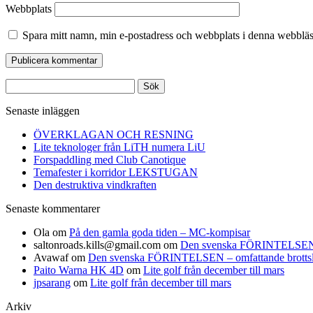
Webbplats
Spara mitt namn, min e-postadress och webbplats i denna webbläsa
Sök
efter:
Senaste inläggen
ÖVERKLAGAN OCH RESNING
Lite teknologer från LiTH numera LiU
Forspaddling med Club Canotique
Temafester i korridor LEKSTUGAN
Den destruktiva vindkraften
Senaste kommentarer
Ola
om
På den gamla goda tiden – MC-kompisar
saltonroads.kills@gmail.com
om
Den svenska FÖRINTELSEN – om
Avawaf
om
Den svenska FÖRINTELSEN – omfattande brottslighe
Paito Warna HK 4D
om
Lite golf från december till mars
jpsarang
om
Lite golf från december till mars
Arkiv