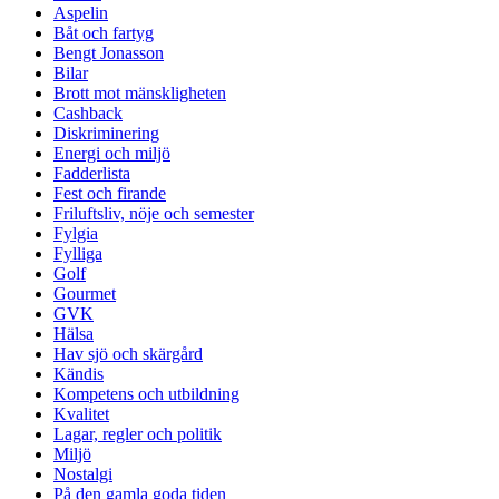
Aspelin
Båt och fartyg
Bengt Jonasson
Bilar
Brott mot mänskligheten
Cashback
Diskriminering
Energi och miljö
Fadderlista
Fest och firande
Friluftsliv, nöje och semester
Fylgia
Fylliga
Golf
Gourmet
GVK
Hälsa
Hav sjö och skärgård
Kändis
Kompetens och utbildning
Kvalitet
Lagar, regler och politik
Miljö
Nostalgi
På den gamla goda tiden