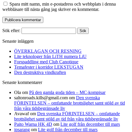
Spara mitt namn, min e-postadress och webbplats i denna
webbläsare till nästa gång jag skriver en kommentar.
Sök efter:
Senaste inläggen
ÖVERKLAGAN OCH RESNING
Lite teknologer från LiTH numera LiU
Forspaddling med Club Canotique
Temafester i korridor LEKSTUGAN
Den destruktiva vindkraften
Senaste kommentarer
Ola
om
På den gamla goda tiden – MC-kompisar
saltonroads.kills@gmail.com
om
Den svenska
FÖRINTELSEN – omfattande brottslighet samt stöld av tid
från våra tidsbegränsade liv
Avawaf
om
Den svenska FÖRINTELSEN – omfattande
brottslighet samt stöld av tid från våra tidsbegränsade liv
Paito Warna HK 4D
om
Lite golf från december till mars
jpsarang
om
Lite golf från december till mars