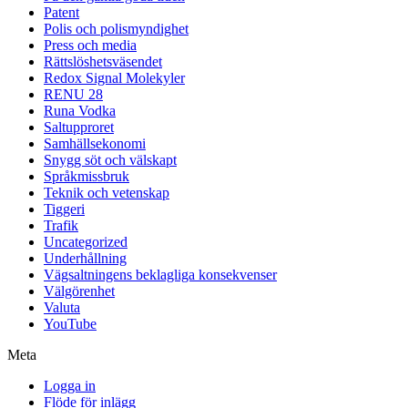
Patent
Polis och polismyndighet
Press och media
Rättslöshetsväsendet
Redox Signal Molekyler
RENU 28
Runa Vodka
Saltupproret
Samhällsekonomi
Snygg söt och välskapt
Språkmissbruk
Teknik och vetenskap
Tiggeri
Trafik
Uncategorized
Underhållning
Vägsaltningens beklagliga konsekvenser
Välgörenhet
Valuta
YouTube
Meta
Logga in
Flöde för inlägg