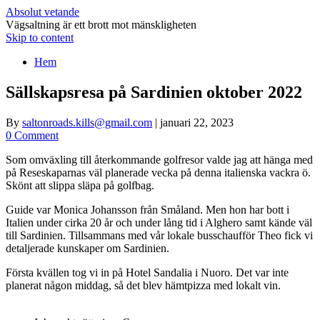
Absolut vetande
Vägsaltning är ett brott mot mänskligheten
Skip to content
Hem
Sällskapsresa på Sardinien oktober 2022
By
saltonroads.kills@gmail.com
|
januari 22, 2023
0 Comment
Som omväxling till återkommande golfresor valde jag att hänga med
på Reseskaparnas väl planerade vecka på denna italienska vackra ö.
Skönt att slippa släpa på golfbag.
Guide var Monica Johansson från Småland. Men hon har bott i
Italien under cirka 20 år och under lång tid i Alghero samt kände väl
till Sardinien. Tillsammans med vår lokale busschaufför Theo fick vi
detaljerade kunskaper om Sardinien.
Första kvällen tog vi in på Hotel Sandalia i Nuoro. Det var inte
planerat någon middag, så det blev hämtpizza med lokalt vin.