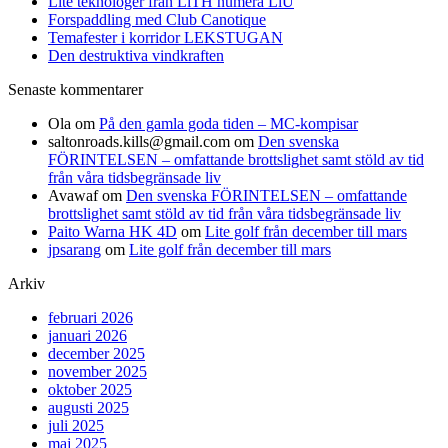
Lite teknologer från LiTH numera LiU
Forspaddling med Club Canotique
Temafester i korridor LEKSTUGAN
Den destruktiva vindkraften
Senaste kommentarer
Ola
om
På den gamla goda tiden – MC-kompisar
saltonroads.kills@gmail.com
om
Den svenska
FÖRINTELSEN – omfattande brottslighet samt stöld av tid
från våra tidsbegränsade liv
Avawaf
om
Den svenska FÖRINTELSEN – omfattande
brottslighet samt stöld av tid från våra tidsbegränsade liv
Paito Warna HK 4D
om
Lite golf från december till mars
jpsarang
om
Lite golf från december till mars
Arkiv
februari 2026
januari 2026
december 2025
november 2025
oktober 2025
augusti 2025
juli 2025
maj 2025