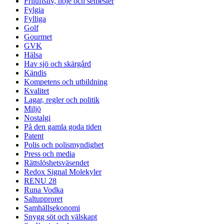
Friluftsliv, nöje och semester
Fylgia
Fylliga
Golf
Gourmet
GVK
Hälsa
Hav sjö och skärgård
Kändis
Kompetens och utbildning
Kvalitet
Lagar, regler och politik
Miljö
Nostalgi
På den gamla goda tiden
Patent
Polis och polismyndighet
Press och media
Rättslöshetsväsendet
Redox Signal Molekyler
RENU 28
Runa Vodka
Saltupproret
Samhällsekonomi
Snygg söt och välskapt