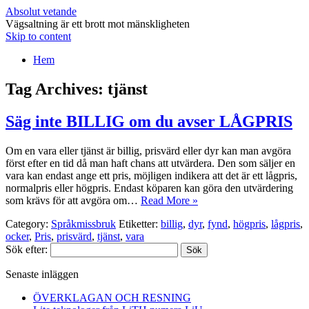
Absolut vetande
Vägsaltning är ett brott mot mänskligheten
Skip to content
Hem
Tag Archives:
tjänst
Säg inte BILLIG om du avser LÅGPRIS
Om en vara eller tjänst är billig, prisvärd eller dyr kan man avgöra
först efter en tid då man haft chans att utvärdera. Den som säljer en
vara kan endast ange ett pris, möjligen indikera att det är ett lågpris,
normalpris eller högpris. Endast köparen kan göra den utvärdering
som krävs för att avgöra om…
Read More »
Category:
Språkmissbruk
Etiketter:
billig
,
dyr
,
fynd
,
högpris
,
lågpris
,
ocker
,
Pris
,
prisvärd
,
tjänst
,
vara
Sök efter:
Senaste inläggen
ÖVERKLAGAN OCH RESNING