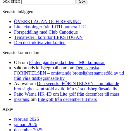
Sök efter:
Senaste inläggen
ÖVERKLAGAN OCH RESNING
Lite teknologer från LiTH numera LiU
Forspaddling med Club Canotique
Temafester i korridor LEKSTUGAN
Den destruktiva vindkraften
Senaste kommentarer
Ola
om
På den gamla goda tiden – MC-kompisar
saltonroads.kills@gmail.com
om
Den svenska
FÖRINTELSEN – omfattande brottslighet samt stöld av tid
från våra tidsbegränsade liv
Avawaf
om
Den svenska FÖRINTELSEN – omfattande
brottslighet samt stöld av tid från våra tidsbegränsade liv
Paito Warna HK 4D
om
Lite golf från december till mars
jpsarang
om
Lite golf från december till mars
Arkiv
februari 2026
januari 2026
december 2025