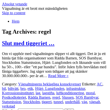
Absolut vetande
Vägsaltning är ett brott mot mänskligheten
Skip to content
Hem
Tag Archives:
regel
Slut med tiggeriet …
Om vi upphör med vägsaltningen slipper vi allt tiggeri. Det är ju ett
himla tjat från organisationer som Rädda Barnen, SOS Barnbyar,
Stockholms Statsmission, Hjärt- Lungfonden och liknande som vill
ha 50:-, 100:- eller ”ett par hundra”. Inför Julen fylls brevlådan med
fåniga tiggarbrev. Jag säger som tidigare att jag skänker
30.000.000.000:- per år att…
Read More »
Category:
Vägsaltningens beklagliga konsekvenser
Etiketter:
AC
,
bil
,
biltvätt
,
bro
,
etik
,
Hjärt- Lungfonden
,
infrastruktur
,
Korrossionsinstitutet
,
lag
,
lagstifta
,
luftkonditionering
,
moral
,
Postkodlotteriet
,
Rädda Barnen
,
regel
,
Slussen
,
SOS Barnbyar
,
Statsmission
,
Stockholm
,
tiggeri
,
tunnel
,
underhåll
,
väg
,
vägsalt
,
verkstad