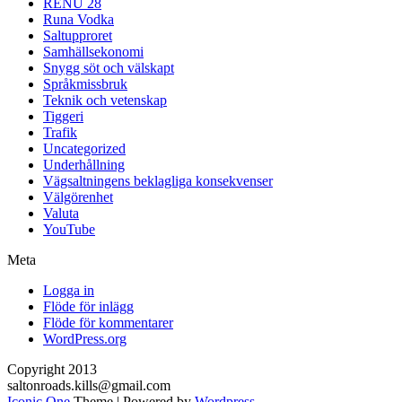
RENU 28
Runa Vodka
Saltupproret
Samhällsekonomi
Snygg söt och välskapt
Språkmissbruk
Teknik och vetenskap
Tiggeri
Trafik
Uncategorized
Underhållning
Vägsaltningens beklagliga konsekvenser
Välgörenhet
Valuta
YouTube
Meta
Logga in
Flöde för inlägg
Flöde för kommentarer
WordPress.org
Copyright 2013
saltonroads.kills@gmail.com
Iconic One
Theme | Powered by
Wordpress