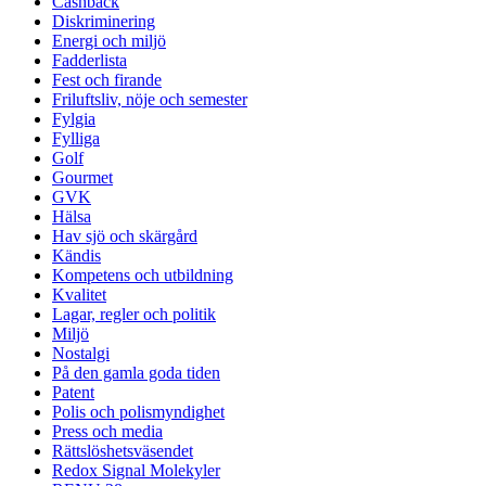
Cashback
Diskriminering
Energi och miljö
Fadderlista
Fest och firande
Friluftsliv, nöje och semester
Fylgia
Fylliga
Golf
Gourmet
GVK
Hälsa
Hav sjö och skärgård
Kändis
Kompetens och utbildning
Kvalitet
Lagar, regler och politik
Miljö
Nostalgi
På den gamla goda tiden
Patent
Polis och polismyndighet
Press och media
Rättslöshetsväsendet
Redox Signal Molekyler