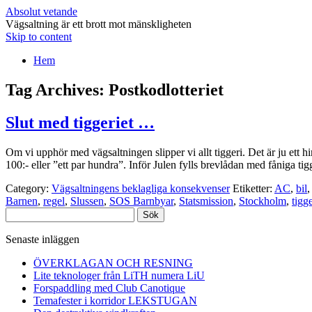
Absolut vetande
Vägsaltning är ett brott mot mänskligheten
Skip to content
Hem
Tag Archives:
Postkodlotteriet
Slut med tiggeriet …
Om vi upphör med vägsaltningen slipper vi allt tiggeri. Det är ju ett
100:- eller ”ett par hundra”. Inför Julen fylls brevlådan med fåniga ti
Category:
Vägsaltningens beklagliga konsekvenser
Etiketter:
AC
,
bil
Barnen
,
regel
,
Slussen
,
SOS Barnbyar
,
Statsmission
,
Stockholm
,
tigge
Sök
efter:
Senaste inläggen
ÖVERKLAGAN OCH RESNING
Lite teknologer från LiTH numera LiU
Forspaddling med Club Canotique
Temafester i korridor LEKSTUGAN