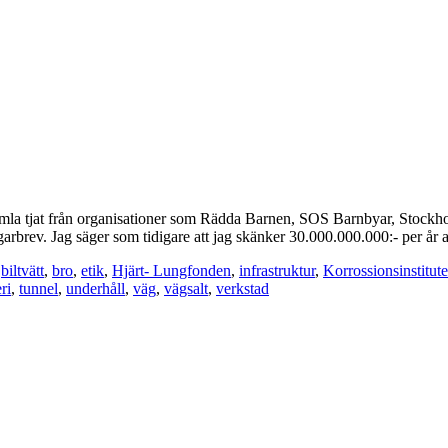
 himla tjat från organisationer som Rädda Barnen, SOS Barnbyar, Stockh
ggarbrev. Jag säger som tidigare att jag skänker 30.000.000.000:- per år
,
biltvätt
,
bro
,
etik
,
Hjärt- Lungfonden
,
infrastruktur
,
Korrossionsinstitute
ri
,
tunnel
,
underhåll
,
väg
,
vägsalt
,
verkstad