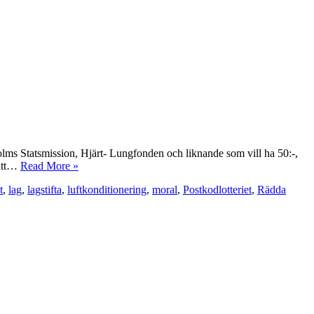
olms Statsmission, Hjärt- Lungfonden och liknande som vill ha 50:-,
 att…
Read More »
t
,
lag
,
lagstifta
,
luftkonditionering
,
moral
,
Postkodlotteriet
,
Rädda