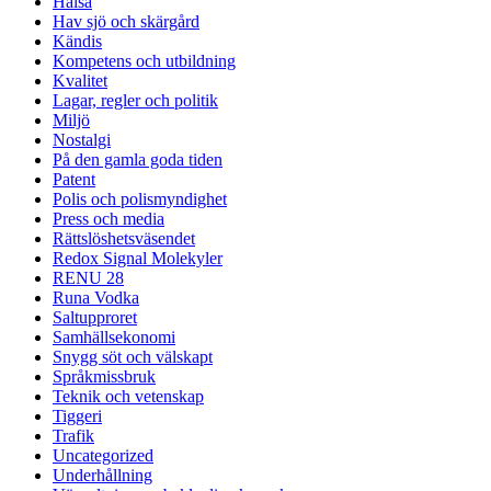
Hälsa
Hav sjö och skärgård
Kändis
Kompetens och utbildning
Kvalitet
Lagar, regler och politik
Miljö
Nostalgi
På den gamla goda tiden
Patent
Polis och polismyndighet
Press och media
Rättslöshetsväsendet
Redox Signal Molekyler
RENU 28
Runa Vodka
Saltupproret
Samhällsekonomi
Snygg söt och välskapt
Språkmissbruk
Teknik och vetenskap
Tiggeri
Trafik
Uncategorized
Underhållning