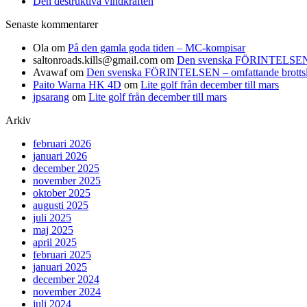
Den destruktiva vindkraften
Senaste kommentarer
Ola
om
På den gamla goda tiden – MC-kompisar
saltonroads.kills@gmail.com
om
Den svenska FÖRINTELSEN – om
Avawaf
om
Den svenska FÖRINTELSEN – omfattande brottslighe
Paito Warna HK 4D
om
Lite golf från december till mars
jpsarang
om
Lite golf från december till mars
Arkiv
februari 2026
januari 2026
december 2025
november 2025
oktober 2025
augusti 2025
juli 2025
maj 2025
april 2025
februari 2025
januari 2025
december 2024
november 2024
juli 2024