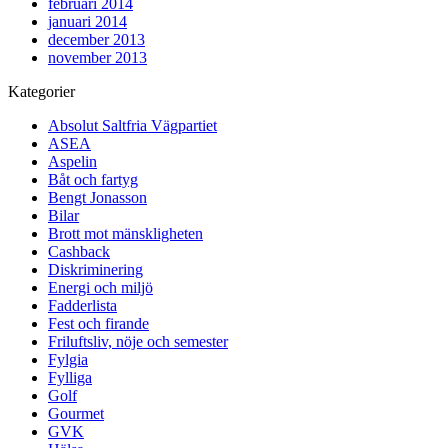
februari 2014
januari 2014
december 2013
november 2013
Kategorier
Absolut Saltfria Vägpartiet
ASEA
Aspelin
Båt och fartyg
Bengt Jonasson
Bilar
Brott mot mänskligheten
Cashback
Diskriminering
Energi och miljö
Fadderlista
Fest och firande
Friluftsliv, nöje och semester
Fylgia
Fylliga
Golf
Gourmet
GVK