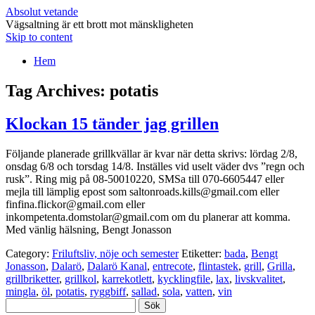
Absolut vetande
Vägsaltning är ett brott mot mänskligheten
Skip to content
Hem
Tag Archives:
potatis
Klockan 15 tänder jag grillen
Följande planerade grillkvällar är kvar när detta skrivs: lördag 2/8,
onsdag 6/8 och torsdag 14/8. Inställes vid uselt väder dvs ”regn och
rusk”. Ring mig på 08-50010220, SMSa till 070-6605447 eller
mejla till lämplig epost som saltonroads.kills@gmail.com eller
finfina.flickor@gmail.com eller
inkompetenta.domstolar@gmail.com om du planerar att komma.
Med vänlig hälsning, Bengt Jonasson
Category:
Friluftsliv, nöje och semester
Etiketter:
bada
,
Bengt
Jonasson
,
Dalarö
,
Dalarö Kanal
,
entrecote
,
flintastek
,
grill
,
Grilla
,
grillbriketter
,
grillkol
,
karrekotlett
,
kycklingfile
,
lax
,
livskvalitet
,
mingla
,
öl
,
potatis
,
ryggbiff
,
sallad
,
sola
,
vatten
,
vin
Sök