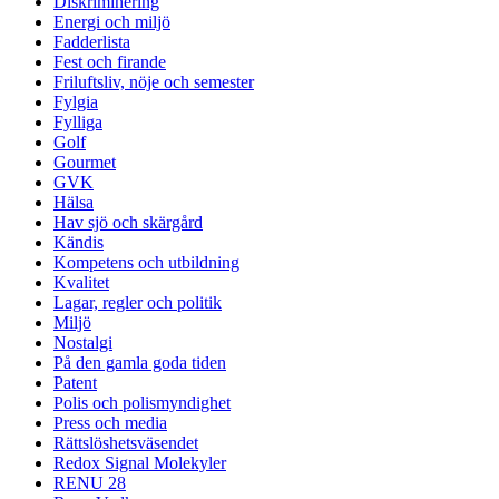
Diskriminering
Energi och miljö
Fadderlista
Fest och firande
Friluftsliv, nöje och semester
Fylgia
Fylliga
Golf
Gourmet
GVK
Hälsa
Hav sjö och skärgård
Kändis
Kompetens och utbildning
Kvalitet
Lagar, regler och politik
Miljö
Nostalgi
På den gamla goda tiden
Patent
Polis och polismyndighet
Press och media
Rättslöshetsväsendet
Redox Signal Molekyler
RENU 28