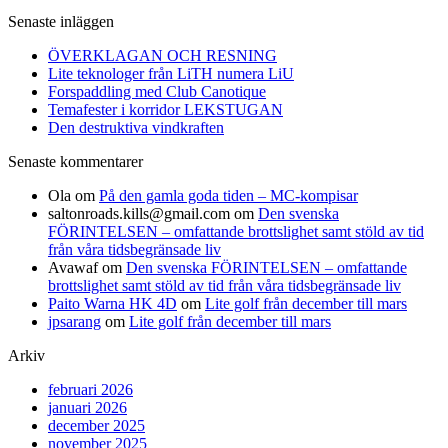
efter:
Senaste inläggen
ÖVERKLAGAN OCH RESNING
Lite teknologer från LiTH numera LiU
Forspaddling med Club Canotique
Temafester i korridor LEKSTUGAN
Den destruktiva vindkraften
Senaste kommentarer
Ola
om
På den gamla goda tiden – MC-kompisar
saltonroads.kills@gmail.com
om
Den svenska
FÖRINTELSEN – omfattande brottslighet samt stöld av tid
från våra tidsbegränsade liv
Avawaf
om
Den svenska FÖRINTELSEN – omfattande
brottslighet samt stöld av tid från våra tidsbegränsade liv
Paito Warna HK 4D
om
Lite golf från december till mars
jpsarang
om
Lite golf från december till mars
Arkiv
februari 2026
januari 2026
december 2025
november 2025