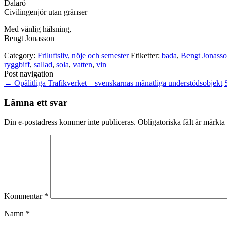
Dalarö
Civilingenjör utan gränser
Med vänlig hälsning,
Bengt Jonasson
Category:
Friluftsliv, nöje och semester
Etiketter:
bada
,
Bengt Jonass
ryggbiff
,
sallad
,
sola
,
vatten
,
vin
Post navigation
←
Opålitliga Trafikverket – svenskarnas månatliga understödsobjekt
Lämna ett svar
Din e-postadress kommer inte publiceras.
Obligatoriska fält är märkta
Kommentar
*
Namn
*