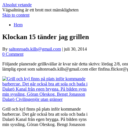
Absolut vetande
Vägsaltning är ett brott mot mänskligheten
Skip to content
Hem
Klockan 15 tänder jag grillen
By
saltonroads.kills@gmail.com
|
juli 30, 2014
0 Comment
Följande planerade grillkvällar är kvar när detta skrivs: lördag 2/8, 
lämplig epost som saltonroads.kills@gmail.com eller finfina.flicko
Grill och kyl finns på plats inför kommande
barbercue. Det går också bra att sola och bada i
Dalarö Kanal från egen brygga. På bilden syns
min syssling, Göran Oleskog. Bengt Jonasson