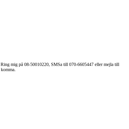
k”. Ring mig på 08-50010220, SMSa till 070-6605447 eller mejla till
tt komma.