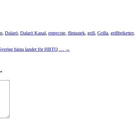
on
,
Dalarö
,
Dalarö Kanal
,
entrecote
,
flintastek
,
grill
,
Grilla
,
grillbriketter
Sverige bästa landet för HBTQ …
→
*