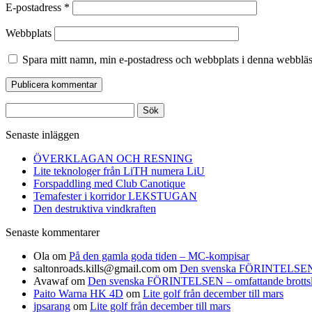
E-postadress
*
Webbplats
Spara mitt namn, min e-postadress och webbplats i denna webbläsa
Sök
efter:
Senaste inläggen
ÖVERKLAGAN OCH RESNING
Lite teknologer från LiTH numera LiU
Forspaddling med Club Canotique
Temafester i korridor LEKSTUGAN
Den destruktiva vindkraften
Senaste kommentarer
Ola
om
På den gamla goda tiden – MC-kompisar
saltonroads.kills@gmail.com
om
Den svenska FÖRINTELSEN – om
Avawaf
om
Den svenska FÖRINTELSEN – omfattande brottslighe
Paito Warna HK 4D
om
Lite golf från december till mars
jpsarang
om
Lite golf från december till mars